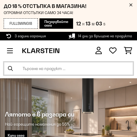
ДО 18 % ОТСТЪПКА В МАГАЗИНА!
ОГРОМНИ ОТСТЪПКИ САМО 24 ЧАСА!
Пазарувайте
12
13
03
FULLSWING18
H
M
S
сега
3 години гаранция
14 дни за връщане на продукта
Лятото е в разгара си
Най-горещите намаления до 55%
Купи сега