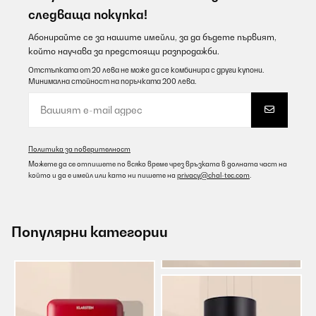
следваща покупка!
Абонирайте се за нашите имейли, за да бъдете първият,
който научава за предстоящи разпродажби.
Отстъпката от 20 лева не може да се комбинира с други купони.
Минимална стойност на поръчката 200 лева.
Политика за поверителност
Можете да се отпишете по всяко време чрез връзката в долната част на
който и да е имейл или като ни пишете на
privacy@chal-tec.com
.
Популярни категории