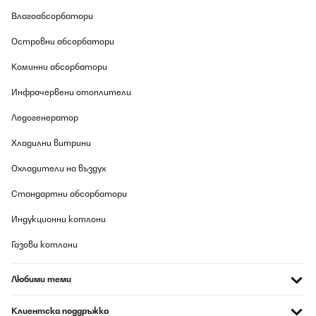
Влагоабсорбатори
Островни абсорбатори
Коминни абсорбатори
Инфрачервени отоплители
Ледогенератор
Хладилни витрини
Охладители на въздух
Стандартни абсорбатори
Индукционни котлони
Газови котлони
Любими теми
Клиентска поддръжка