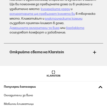
Ще ви помогнем да превърнете дома си в уникално и
удивително място:
кухненските уреди
и
аспираторите ще превърнат кухнята ви
в творческо
място. Климатикът и
електрическите камини
създават приятен климат в дома.
Домашните охладители за вино
или
барбекюта
осигуряват комфорт и забавление.
Популярни категории
Охладители за вино
Мобилни климатици