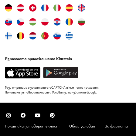
Изтеглете приложението Klarstein
Тази страница е защитена с reCAPTCHA и към нея се прилагат
Политика за поверителност
и
Условия за ползване
на Google.
Политика за поверителност
Общи условия
За фирмата