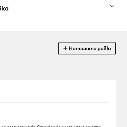
вка
Напишете ревю
 no pesa casi nada. Creo si es de bambú pero no estoy