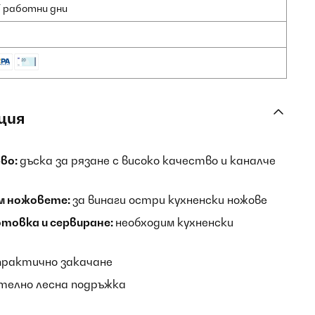
7 работни дни
ция
во:
дъска за рязане с високо качество и каналче
м ножовете:
за винаги остри кухненски ножове
отовка и сервиране:
необходим кухненски
практично закачане
телно лесна подръжка