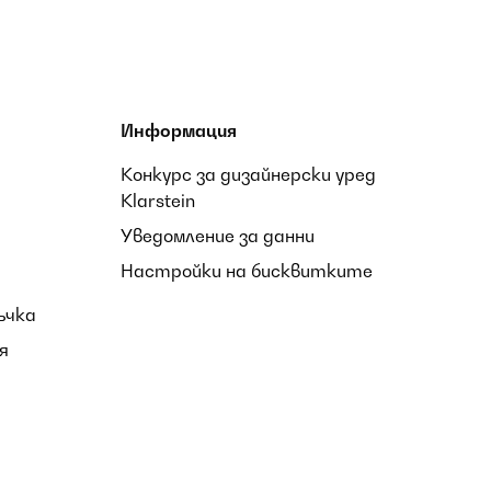
Информация
Превод
Конкурс за дизайнерски уред
Klarstein
Уведомление за данни
on cola sulla tovaglia. Esteticamente bello e corposo
Настройки на бисквитките
ъчка
я
Превод