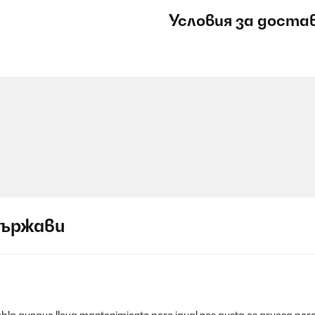
Условия за доста
държави
bla aunque lleva mantenimiento pero igual nos gusta es gruesa pero