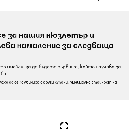
е за нашия нюзлетър и
eit.
лева намаление за следваща
е имейли, за да бъдете първият, който научава за
би.
оже да се комбинира с други купони. Минимална стойност на
ermee.