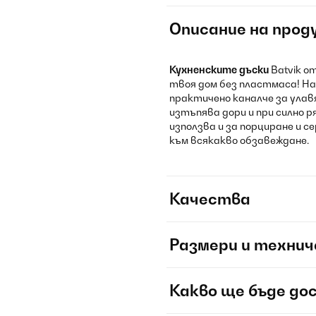
Описание на прод
Кухненските дъски
Batvik o
твоя дом без пластмаса! Н
практичено каналче за улав
изтъпява дори и при силно 
използва и за порциране и с
към всякакво обзавеждане.
Качества
Размери и технич
Какво ще бъде до