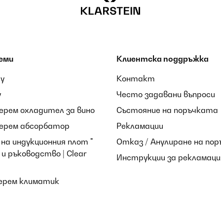
еми
Клиентска поддръжка
ay
Контакт
y
Често задавани въпроси
берем охладител за вино
Състояние на поръчката
i. Lo usiamo per portare bistecche e tagliate in tavola e il sangue n
берем абсорбатор
Рекламации
на индукционния плот "
Отказ / Анулиране на пор
и ръководство | Clear
Инструкции за рекламаци
берем климатик