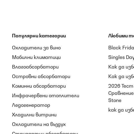
ПОТВЪРДЕН ПРЕГЛЕД
07/08/2026
Tutto ok
Популярни категории
Любими т
Utente Amazon
Охладители за вино
Black Frid
Мобилни климатици
Singles Da
ПОТВЪРДЕН ПРЕГЛЕД
07/08/2026
Влагоабсорбатори
Как да из
Tagliere abbastanza robusto con scavo raccogli liquid
Островни абсорбатори
Как да из
Consigliato.
Коминни абсорбатори
2026 Тест 
Сравнение 
Utente Amazon
Инфрачервени отоплители
Stone
Ледогенератор
как да из
Хладилни витрини
ПОТВЪРДЕН ПРЕГЛЕД
07/08/2026
Охладители на въздух
Lo uso da 2 settimane e ne sono contento. Funziona.
Стандартни абсорбатори