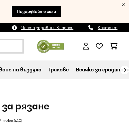
Пазарувайте сега
Често задавани въпроси
Контакт
ане на въздуха
Грилове
Всичко за градинат
 за рязане
)
(плюс ДДС)