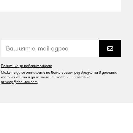
Превод
Превод
Политика за поверителност
Можете да се отпишете по всяко време чрез връзката в долната
част на който и да е имейл или като ни пишете на
privacy@chal-tec.com
.
Превод