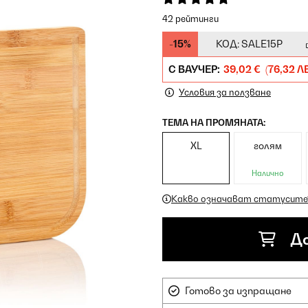
42 рейтинги
-15%
КОД:
SALE15P
С ВАУЧЕР:
39,02 €
(76,32 ЛВ
Условия за ползване
ТЕМА НА ПРОМЯНАТА:
XL
голям
Налично
Какво означават статусите
До
Готово за изпращане