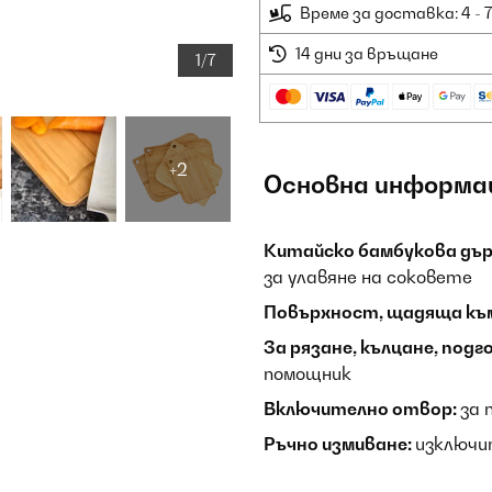
Време за доставка: 4 - 
14 дни за връщане
1/7
+2
Основна информа
Китайско бамбукова дър
за улавяне на соковете
Повърхност, щадяща къ
За рязане, кълцане, подг
помощник
Включително отвор:
за 
Ръчно измиване:
изключи