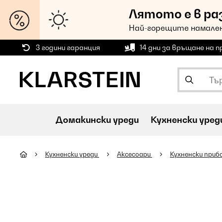
Лятото е в ра
Най-горещите намален
3 години гаранция
14 дни за връщане на 
Домакински уреди
Кухненски уред
Кухненски уреди
Аксесоари
Кухненски приб