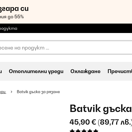
згара си
ия до 55%
продукта
и
Oтоплителни уреди
Охлаждане
Пречиств
ори
Batvik дъска за рязане
Batvik дъска
45,90 €
(89,77 лв.