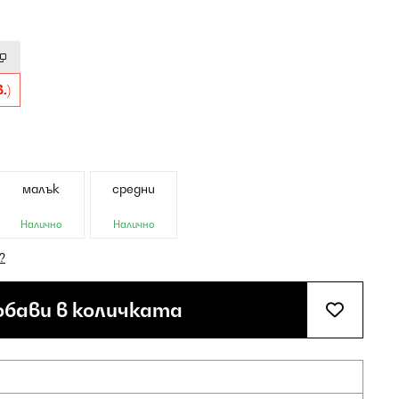
.)
малък
средни
Налично
Налично
?
бави в количката