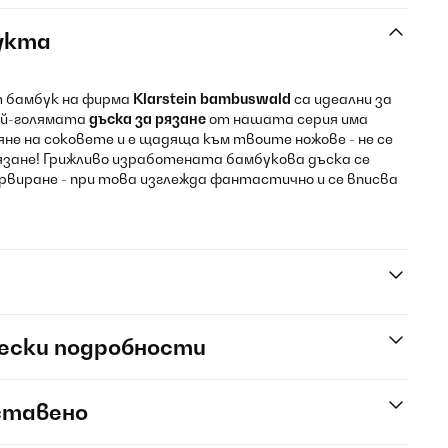
укта
т бамбук на фирма
Klarstein bambuswald
са идеални за
ай-голямата
дъска за рязане
от нашата серия има
яне на соковете и е щадяща към твоите ножове - не се
рязане! Грижливо изработената бамбукова дъска се
ервиране - при това изглежда фантастично и се вписва
ески подробности
ставено