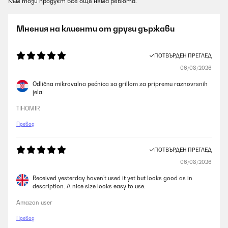
Към този продукт все още няма ревюта.
Мнения на клиенти от други държави
ПОТВЪРДЕН ПРЕГЛЕД
06/08/2026
Odlična mikrovalna pećnica sa grillom za pripremu raznovrsnih
jela!
TIHOMIR
Превод
ПОТВЪРДЕН ПРЕГЛЕД
06/08/2026
Received yesterday haven’t used it yet but looks good as in
description. A nice size looks easy to use.
Amazon user
Превод