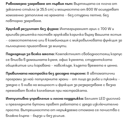
Равномерно загряване от първия път:
Въртящата се плоча от
закалено стъкло (ø 25,5 cm) и мощността от 800 W осигуряват
хомогенно затопляне на храната – без студени петна, без
повторно загряване.
Хрупкав резултат без фурна:
Интегрираният грил с 700 W и
грилова решетка поставя хрупкава коричка върху Вашите ястия
– самостоятелно или в комбинация с микровълновата функция за
пълноценно приготвяне за минути.
Подходяща за всяко място:
Компактният свободностоящ корпус
се вписва в домашната кухня, офис кухнята, студентското
общежитие или каравана – навсякъде, където времето е ценно.
Правилната настройка без досадно търсене:
8 автоматични
програми за най-популярните храни – от пица до риба и пуканки –
заедно с 5 нива на мощност и функция за размразяване с везна
премахват всяко колебание при настройката.
Интуитивно управление и лесна поддръжка:
Белият LED дисплей
и прегледните бутони правят работата с уреда изключително
проста. Вътрешността от неръждаема стомана се почиства с
влажна кърпа – бързо и без усилие.