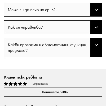
Може ли да пече на грил?
Как се управлява?
Какви програми и автоматични функции
предлага?
Клиентски ревюта
20 рейтинги
Напишете ревю