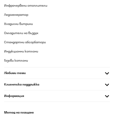
Инфрачервени отоплители
ПОТВЪРДЕН ПРЕГЛЕД
Ледогенератор
06/08/2026
Хладилни витрини
Molto bello esteticamente e funziona bene
Охладители на въздух
Utente Amazon
Стандартни абсорбатори
Превод
Индукционни котлони
ПОТВЪРДЕН ПРЕГЛЕД
Газови котлони
06/08/2026
Steht oben
Любими теми
Amazon-Benutzer
Клиентска поддръжка
Превод
Информация
ПОТВЪРДЕН ПРЕГЛЕД
06/08/2026
Метод на плащане