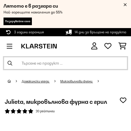
Лятото е в разгара си
Най-горещите намаления до 55%
Пазарувайте сега
3 години гаранция
14 дни за връщане на продукта
Домакински уреди
Микровълнови фурни
Julieta, микровълнова фурна с грил
20 рейтинги