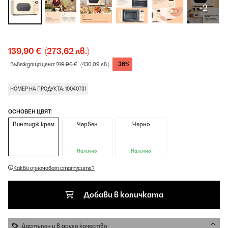
+2
139,90 €
(273,62 лв.)
-36%
Въвеждаща цена:
219,90 €
(430,09 лв.)
НОМЕР НА ПРОДУКТА: 10040731
ОСНОВЕН ЦВЯТ:
Винтидж крем
Червен
Черно
Налично
Налично
Какво означават статусите?
Добави в количката
Достъпен и в друго качество