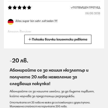
ПОТВЪРДЕН ПРЕГЛЕД
06/08/2026
Alles super bin sehr zufrieden !!!!
Amazon-Benutzer
Покажи всички клиентски ревюта
Превод
ПОТВЪРДЕН ПРЕГЛЕД
06/08/2026
-20 лв.
Die mikrowelle hat ein schönes Design und die Bedienung ist sehr
einfach. Kurzum macht sie was sie soll!
Абонирайте се за нашия нюзлетър и
получете 20 лева намаление за
Amazon-Benutzer
следваща покупка!
Превод
Абонирайте се за нашите имейли, за да бъдете първият,
който научава за предстоящи разпродажби.
ПОТВЪРДЕН ПРЕГЛЕД
06/08/2026
Отстъпката от 20 лева не може да се комбинира с други купони.
Минимална стойност на поръчката 200 лева.