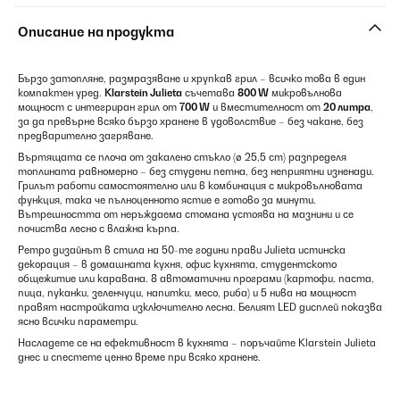
Описание на продукта
Бързо затопляне, размразяване и хрупкав грил – всичко това в един
компактен уред.
Klarstein Julieta
съчетава
800 W
микровълнова
мощност с интегриран грил от
700 W
и вместителност от
20 литра
,
за да превърне всяко бързо хранене в удоволствие – без чакане, без
предварително загряване.
Въртящата се плоча от закалено стъкло (ø 25,5 cm) разпределя
топлината равномерно – без студени петна, без неприятни изненади.
Грилът работи самостоятелно или в комбинация с микровълновата
функция, така че пълноценното ястие е готово за минути.
Вътрешността от неръждаема стомана устоява на мазнини и се
почиства лесно с влажна кърпа.
Ретро дизайнът в стила на 50-те години прави Julieta истинска
декорация – в домашната кухня, офис кухнята, студентското
общежитие или каравана. 8 автоматични програми (картофи, паста,
пица, пуканки, зеленчуци, напитки, месо, риба) и 5 нива на мощност
правят настройката изключително лесна. Белият LED дисплей показва
ясно всички параметри.
Насладете се на ефективност в кухнята – поръчайте Klarstein Julieta
днес и спестете ценно време при всяко хранене.