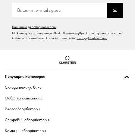
Supper gerät rasche Lieferung Zusteller sehr freundlich lieben
Dank
Amazon-Benutzer
Превод
Политика за поверителност
Можете да се отпишете по всяко време чрез връзката в долната част на
който и да е имейл или като ни пишете на
privacy@chal-tec.com
.
ПОТВЪРДЕН ПРЕГЛЕД
06/08/2026
Wunderschön vom Design und leichte Bedienung. Sehr super
Amazon-Benutzer
Популярни категории
Превод
Охладители за вино
ПОТВЪРДЕН ПРЕГЛЕД
Мобилни климатици
06/08/2026
Влагоабсорбатори
Sehr zufrieden
Островни абсорбатори
Amazon-Benutzer
Коминни абсорбатори
Превод