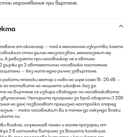
стни наранявания при въртене.
укта
овече от аксесоар — той е механично изкуство, което
совникът стои дълго неизползван, механизмът му
ди. А ревизията при часовникар не е евтино
o 2 държи до 2 автоматични часовника постоянно
 защитени — без нито едно ръчно завъртане.
работи японски мотор с ниво на шум само 15–20 dB —
а го поставите на нощното шкафче, без да
та на въртене се избира свободно: по часовниковата
 двупосочно. Четирите програми за брой обороти (1 200
ъртания на ден) позволяват прецизна настройка според
низъм — така часовникът Ви е точен до секунда всеки
ъката си.
ви влакна, алуминиев панел и голям прозорец от
kyo 2 в истинска витрина за Вашата колекция.
жка вътре предпазва кутията и каишката от