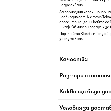
надраскване.
За сериозния колекционер на
необходимост. Klarstein To
елегантен дизайн, който се
шкаф. Обмислен подарък за 
Поръчайте Klarstein Tokyo 2
заслужават.
Качества
Размери и технич
Какво ще бъде до
Условия за доста