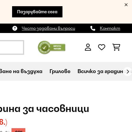
Пазарувайте сега
Често задавани въпроси
Контакт
ане на въздуха
Грилове
Всичко за градинат
рина за часовници
в.)