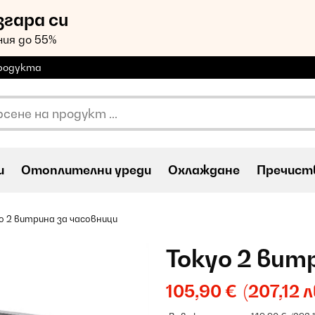
згара си
ия до 55%
продукта
и
Oтоплителни уреди
Охлаждане
Пречиств
o 2 витрина за часовници
Tokyo 2 вит
105,90 €
(207,12 л