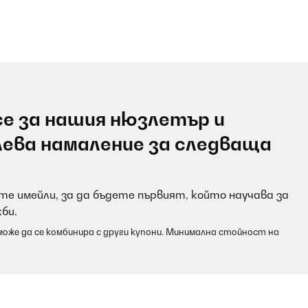
е за нашия нюзлетър и
лева намаление за следваща
е имейли, за да бъдете първият, който научава за
би.
оже да се комбинира с други купони. Минимална стойност на