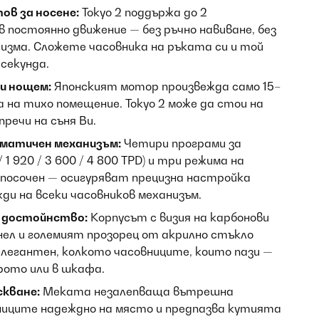
ов за носене:
Tokyo 2 поддържа до 2
 постоянно движение — без ръчно навиване, без
низма. Сложете часовника на ръката си и той
секунда.
и нощем:
Японският мотор произвежда само 15–
 на тихо помещение. Tokyo 2 може да стои на
речи на съня Ви.
матичен механизъм:
Четири програми за
 1 920 / 3 600 / 4 800 TPD) и три режима на
посочен — осигуряват прецизна настройка
ди на всеки часовников механизъм.
с достойнство:
Корпусът с визия на карбонови
нел и големият прозорец от акрилно стъкло
елегантен, колкото часовниците, които пази —
рото или в шкафа.
кване:
Меката незалепваща вътрешна
ниците надеждно на място и предпазва кутията