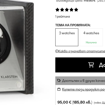
Въвеждаща цена:
149,90 €
(293,
1 рейтинг
ТЕМА НА ПРОМЯНАТА:
2 watches
4 watches
Налично
Какво означават статусите
До
Достъпен и в друго каче
Купете този продукт ра
95,00 €
(185,80 лв.)
(плюс Д