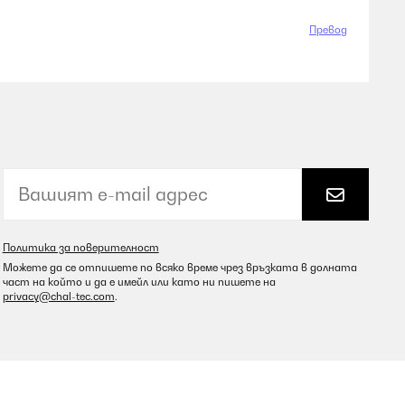
Превод
Политика за поверителност
Можете да се отпишете по всяко време чрез връзката в долната
част на който и да е имейл или като ни пишете на
privacy@chal-tec.com
.