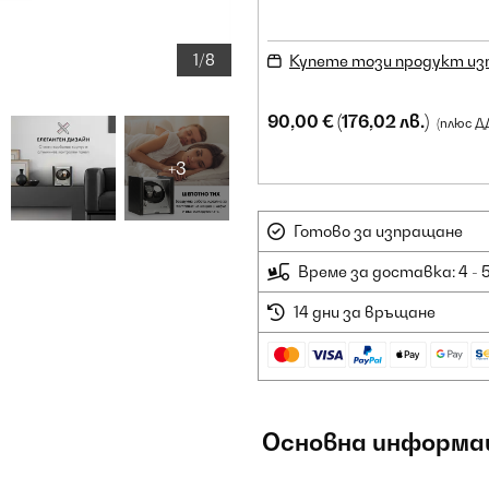
1/8
Купете този продукт из
90,00 €
(176,02 лв.)
(плюс Д
+3
Готово за изпращане
Време за доставка: 4 - 
14 дни за връщане
Основна информа