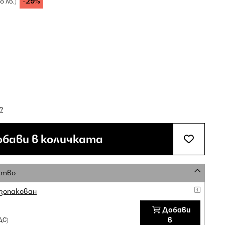
-29%
18 лв.)
?
бави в количката
ство
зопакован
Добави
в
ДС)