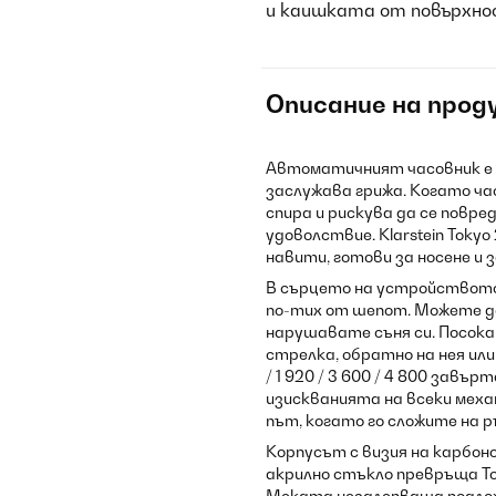
и каишката от повърхно
Описание на прод
Автоматичният часовник е п
заслужава грижа. Когато ча
спира и рискува да се повре
удоволствие. Klarstein Toky
навити, готови за носене и
В сърцето на устройството 
по-тих от шепот. Можете д
нарушавате съня си. Посока
стрелка, обратно на нея или
/ 1 920 / 3 600 / 4 800 зав
изискванията на всеки меха
път, когато го сложите на р
Корпусът с визия на карбоно
акрилно стъкло превръща To
Меката незалепваща подло