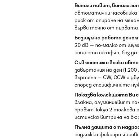
Винаги навит, винаги гот
автоматични часовника в
риск от спиране на меха
върви точно от първата 
Безшумна работа денем 
20 dB — по-малко от шума
нощното шкафче, без да п
Съвместим с всеки авто
завъртания на ден (1 200 /
въртене — CW, CCW и дву
според специфичните нуж
Показва колекцията Ви 
влакна, алуминиевият па
правят Tokyo 2 толкова 
истинска витрина на бю
Пълна защита от надрас
подложка фиксира часов