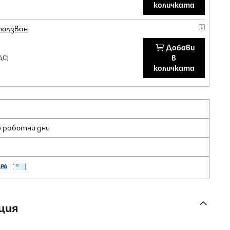
количката
ползван
Добави
в
ДС)
количката
5 работни дни
ция