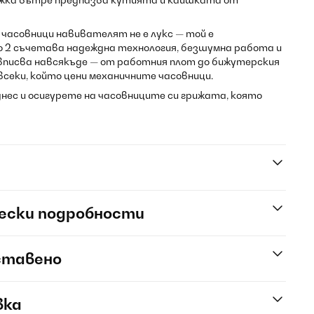
 часовници навивателят не е лукс — той е
kyo 2 съчетава надеждна технология, безшумна работа и
 вписва навсякъде — от работния плот до бижутерския
всеки, който цени механичните часовници.
 днес и осигурете на часовниците си грижата, която
ески подробности
ставено
вка