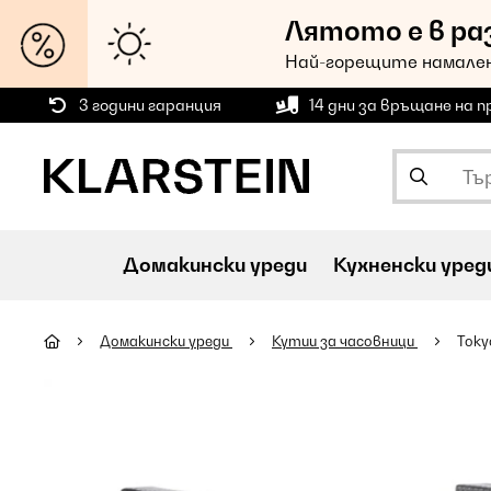
Лятото е в ра
Най-горещите намален
3 години гаранция
14 дни за връщане на 
Домакински уреди
Кухненски уред
Домакински уреди
Кутии за часовници
Toky