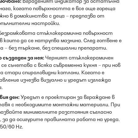
лючване:
Вграденият индикатор за остатъчна
нага, когато повърхността е все още гореща
ажно в домакинства с деца – предпазва от
допълнителни настройки.
Безрамковата стъклокерамична повърхност
 в които да се натрупва мазнина. След готвене е
 – без търкане, без специални препарати.
 създаден за нея:
Черният стъклокерамичен
се съчетава с всяка съвременна кухня – при нов
а стари спираловидни котлони. Когато е
авление изчезва визуално и уредът изглежда
а.
ия ден:
Уредът е проектиран за вграждане в
ставя с необходимите монтажни материали. При
азвайте минималните разстояния съгласно
 за да осигурите правилната работа на уреда.
 50/60 Hz.