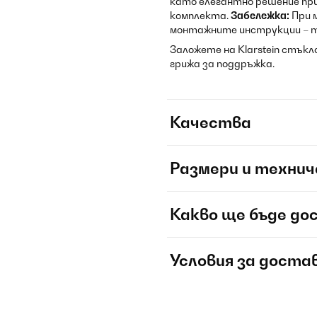
като елегантно решение пр
комплекта.
Забележка:
При 
монтажните инструкции – т
Заложете на Klarstein стък
грижа за поддръжка.
Качества
Размери и технич
Какво ще бъде до
Условия за доста