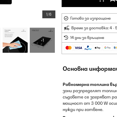
1/6
Готово за изпращане
Време за доставка: 4 - 
14 дни за връщане
+1
Основна информа
Равномерна топлина вър
зони разпределят топлин
съдовете се загряват р
мощност от 3 000 W оси
нужди при готвене.