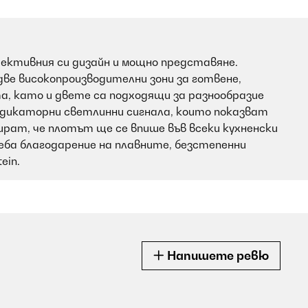
ективния си дизайн и мощно представяне.
ве високопроизводителни зони за готвене,
а, като и двете са подходящи за разнообразие
индикаторни светлинни сигнала, които показват
ат, че плотът ще се впише във всеки кухненски
реба благодарение на плавните, безстепенни
ein.
Напишете ревю