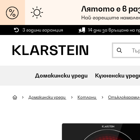
Лятото е в ра
Най-горещите намален
3 години гаранция
14 дни за връщане на 
Домакински уреди
Кухненски уред
Домакински уреди
Котлони
Стъклокерами