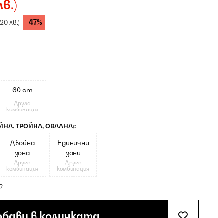
лв.)
-47%
,20 лв.)
60 cm
Друга
комбинация
НА, ТРОЙНА, ОВАЛНА):
Двойна
Единични
зона
зони
Друга
Друга
комбинация
комбинация
?
бави в количката