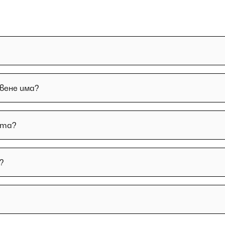
твене има?
ата?
?