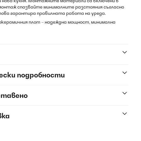
и нова кухня. Монтажните материали са включени в
монтаж спазвайте минималните разстояния съгласно
ова гарантира правилната работа на уреда.
локерамичния плот – надеждна мощност, минимална
ески подробности
ставено
вка