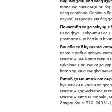
Видима защита след изк
топлина сигнализира вед
след готвене. Особено в
случайни изгаряния без 
Почиства се за секунди:
няма фуги и скрити ъгли,
достатъчна влажна кърпа
Вписва се в кухнята като
плот с равна повърхност 
монтаж или като смяна н
изключен, панелът за упр
като единна гладка плоч
Готов за монтаж от първ
кухненски шкаф и се до
монтаж задължително сп
монтажните инструкции,
Захранване: 220–240 V~ |