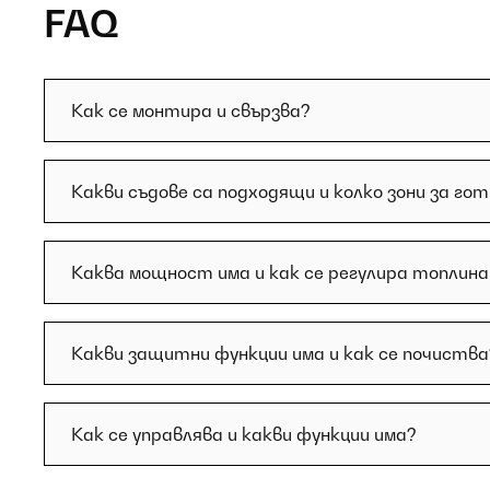
FAQ
Как се монтира и свързва?
Какви съдове са подходящи и колко зони за го
Каква мощност има и как се регулира топлин
Какви защитни функции има и как се почиства
Как се управлява и какви функции има?