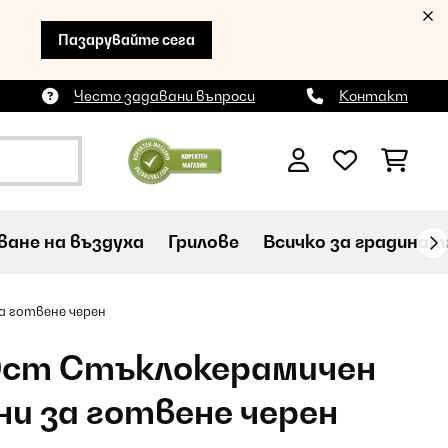
Пазарувайте сега
Често задавани въпроси
Контакт
ане на въздуха
Грилове
Всичко за градинат
а готвене черен
0cm Стъклокерамичен
ни за готвене черен