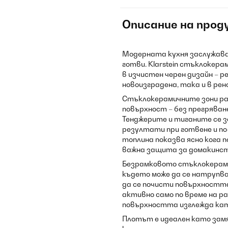
Описание на прод
Модерната кухня заслужава 
готви. Klarstein стъклокер
в изчистен черен дизайн – р
новоизградена, така и в рен
Стъклокерамичните зони р
повърхност – без прегряван
Тенджерите и тиганите се з
резултати при готвене и п
топлина показва ясно кога 
важна защита за домакинст
Безрамковото стъклокерамич
където може да се натрупва
да се почисти повърхността
активно само по време на р
повърхността изглежда като
Плотът е идеален като замя