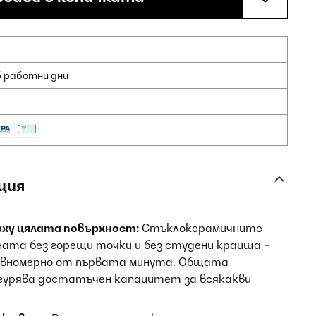
5 работни дни
ция
ху цялата повърхност:
Стъклокерамичните
ата без горещи точки и без студени краища –
авномерно от първата минута. Общата
гурява достатъчен капацитет за всякакви