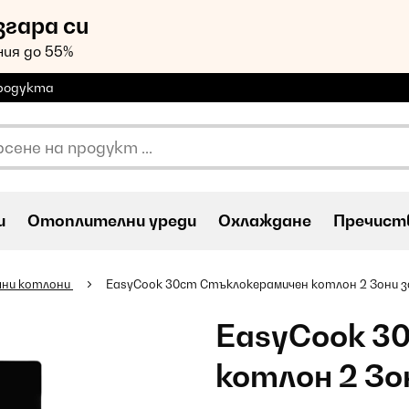
згара си
ия до 55%
продукта
и
Oтоплителни уреди
Охлаждане
Пречиств
чни котлони
EasyCook 30cm Стъклокерамичен котлон 2 Зони з
EasyCook 3
котлон 2 Зо