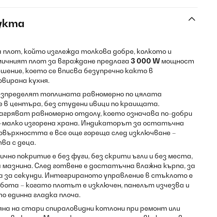
укта
плот, който изглежда толкова добре, колкото и
амичният плот за вграждане предлага
3 000 W
мощност
ешение, което се вписва безупречно както в
овирана кухня.
азпределят топлината равномерно по цялата
е в центъра, без студени ивици по краищата.
агряват равномерно отдолу, което означава по-добри
о-малко изгорена храна. Индикаторът за остатъчна
повърхността е все още гореща след изключване –
ва с деца.
но покритие е без фуги, без скрити ъгли и без места,
 мазнина. След готвене е достатъчна влажна кърпа, за
 за секунди. Интегрираното управление в стъклото е
абота – когато плотът е изключен, панелът изчезва и
 единна гладка плоча.
на на стари спираловидни котлони при ремонт или