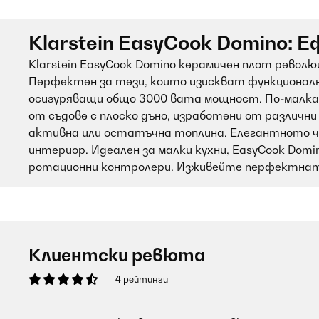
Klarstein EasyCook Domino: 
Klarstein EasyCook Domino керамичен плот рево
Перфектен за тези, които изискват функционално
осигуряващи общо 3000 вата мощност. По-малката
от съдове с плоско дъно, изработени от различн
активна или остатъчна топлина. Елегантното че
интериор. Идеален за малки кухни, EasyCook Domi
ротационни контролери. Изживейте перфектната
Клиентски ревюта
4 рейтинги