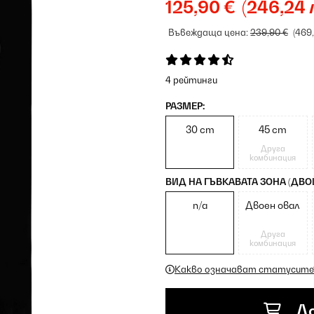
125,90 €
(246,24 
Въвеждаща цена:
239,90 €
(469
4 рейтинги
РАЗМЕР:
30 cm
45 cm
Друга
комбинация
ВИД НА ГЪВКАВАТА ЗОНА (ДВОЙ
n/a
Двоен овал
Друга
комбинация
Какво означават статусите
До