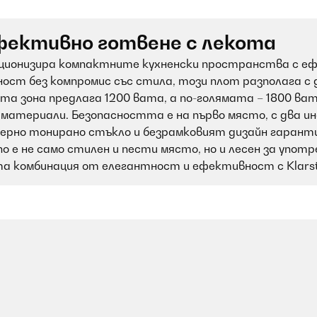
Ефективно готвене с лекота
люционизира компактните кухненски пространства с еф
ст без компромис със стила, този плот разполага с д
 зона предлага 1200 вата, а по-голямата – 1800 ват
и материали. Безопасността е на първо място, с два 
рно тонирано стъкло и безрамковият дизайн гарантир
no е не само стилен и пести място, но и лесен за упот
 комбинация от елегантност и ефективност с Klarst