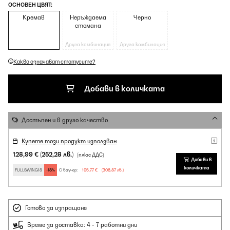
ОСНОВЕН ЦВЯТ:
Кремав
Неръждаема
Черно
стомана
Друга комбинация
Друга комбинация
Какво означават статусите?
Добави в количката
Достъпен и в друго качество
Купете този продукт използван
128,99 €
(252,28 лв.)
(плюс ДДС)
Добави в
количката
FULLSWING18
-18%
С ваучер:
105,77 €
(206,87 лв.)
Готово за изпращане
Време за доставка: 4 - 7 работни дни