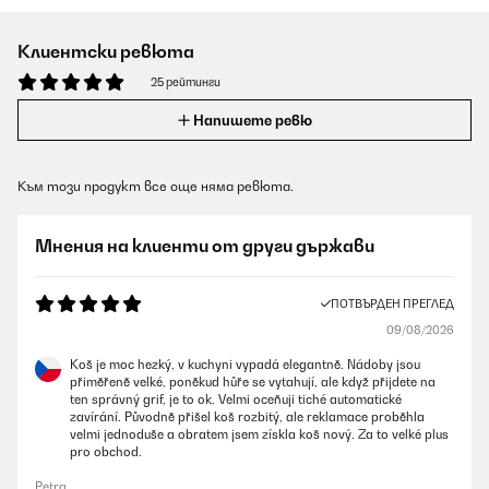
Клиентски ревюта
25 рейтинги
Напишете ревю
Към този продукт все още няма ревюта.
Мнения на клиенти от други държави
ПОТВЪРДЕН ПРЕГЛЕД
09/08/2026
Koš je moc hezký, v kuchyni vypadá elegantně. Nádoby jsou
přiměřeně velké, poněkud hůře se vytahují, ale když přijdete na
ten správný grif, je to ok. Velmi oceňuji tiché automatické
zavírání. Původně přišel koš rozbitý, ale reklamace proběhla
velmi jednoduše a obratem jsem získla koš nový. Za to velké plus
pro obchod.
Petra