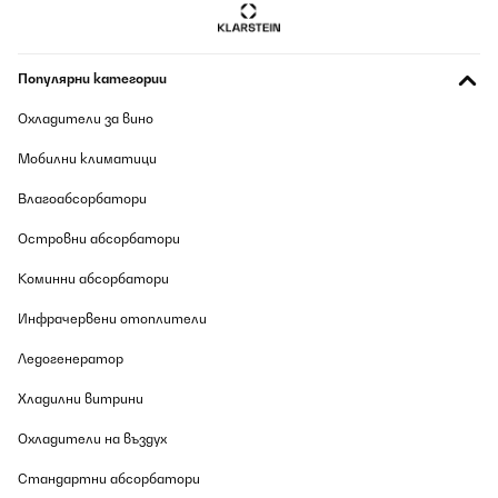
Molto bello e soprattutto le dimensioni che volevo.
Utente Amazon
Популярни категории
Превод
Охладители за вино
Мобилни климатици
ПОТВЪРДЕН ПРЕГЛЕД
09/08/2026
Влагоабсорбатори
Prima Mülleimer, er macht was er soll, dichtet super gegen die
Островни абсорбатори
Gerüche ab, vor allem die seperate innenliegende kleine Box für
Bio Müll ist super....wir sammeln darin die Katzenfutterreste...und
Коминни абсорбатори
entsorgen sie dadurch öfter. Ein kleiner Kritikpunkt ist jedoch das
die Folierung, innerhalb des Deckels, sich am Rand bereits nach
kurzer Zeit gelöst hat.Ich habe es jedoch nicht reklamiert.
Инфрачервени отоплители
Amazon-Benutzer
Ледогенератор
Превод
Хладилни витрини
Охладители на въздух
ПОТВЪРДЕН ПРЕГЛЕД
09/08/2026
Стандартни абсорбатори