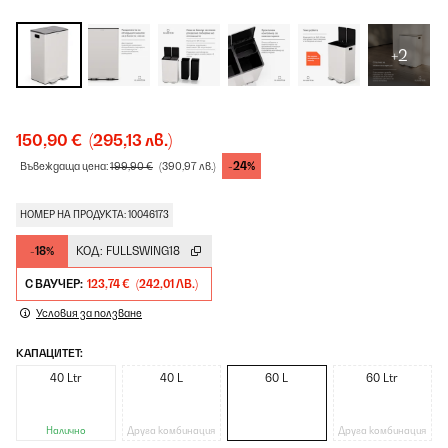
+2
150,90 €
(295,13 лв.)
-24%
Въвеждаща цена:
199,90 €
(390,97 лв.)
НОМЕР НА ПРОДУКТА: 10046173
-18%
КОД:
FULLSWING18
С ВАУЧЕР:
123,74 €
(242,01 ЛВ.)
Условия за ползване
КАПАЦИТЕТ:
40 Ltr
40 L
60 L
60 Ltr
Налично
Друга комбинация
Друга комбинация