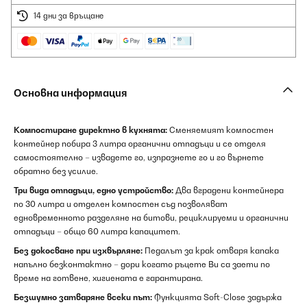
14 дни за връщане
Основна информация
Компостиране директно в кухнята:
Сменяемият компостен
контейнер побира 3 литра органични отпадъци и се отделя
самостоятелно – извадете го, изпразнете го и го върнете
обратно без усилие.
Три вида отпадъци, едно устройство:
Два вградени контейнера
по 30 литра и отделен компостен съд позволяват
едновременното разделяне на битови, рециклируеми и органични
отпадъци – общо 60 литра капацитет.
Без докосване при изхвърляне:
Педалът за крак отваря капака
напълно безконтактно – дори когато ръцете Ви са заети по
време на готвене, хигиената е гарантирана.
Безшумно затваряне всеки път:
Функцията Soft-Close задържа