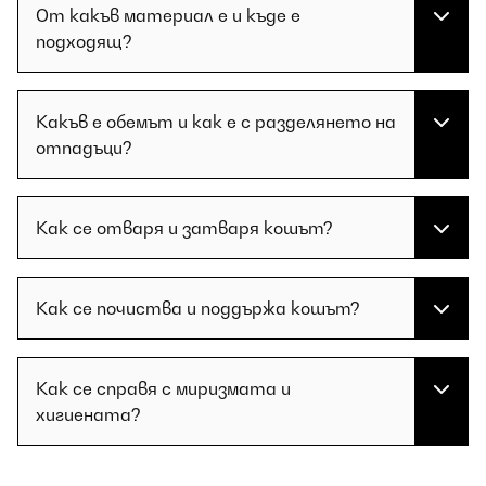
От какъв материал е и къде е
подходящ?
Какъв е обемът и как е с разделянето на
отпадъци?
Как се отваря и затваря кошът?
Как се почиства и поддържа кошът?
Как се справя с миризмата и
хигиената?