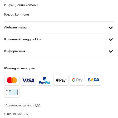
Der Mülleimer erfüllt seinen Zweck und sieht optisch gut aus!
Индукционни котлони
Amazon-Benutzer
Газови котлони
Превод
Любими теми
ПОТВЪРДЕН ПРЕГЛЕД
Клиентска поддръжка
09/08/2026
Ich nutze den Eimer nun seit einigen Monaten. Versand war
Информация
super, sehr gut verpackt. Softclose-Funktion top, dadurch werden
auch eventuelle Gerüche zurückgehalten. Biomüll-Eimer für 1-
Personen-Haushalt ausreichend, muss allerdings die Papiertüte
etwas zuschneiden, damit der Eimer sich schließen kann.Ich habe
Метод на плащане
den kleinen Eimer auch in der Spülmaschine reinigen
können.Würde den Kauf empfehlen.
Amazon-Benutzer
Превод
ПОТВЪРДЕН ПРЕГЛЕД
* Всички наши цени са с ДДС.
09/08/2026
1 EUR = 1.95583 BGN