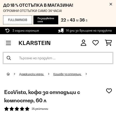
ДО 18 % ОТСТЪПКА В МАГАЗИНА!
ОГРОМНИ ОТСТЪПКИ САМО 24 ЧАСА!
Пазарувайте
22
43
35
FULLSWING18
H
M
S
сега
3 години гаранция
14 дни за връщане на продукта
Домакински уреди
Кошове за отпадъци
EcoVista, кофа за отпадъци с
компостер, 60 л
25 рейтинги