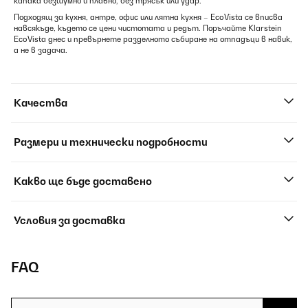
капака безшумно и плавно, без трясък или удар.
Подходящ за кухня, антре, офис или лятна кухня – EcoVista се вписва
навсякъде, където се цени чистотата и редът. Поръчайте Klarstein
EcoVista днес и превърнете разделното събиране на отпадъци в навик,
а не в задача.
Качества
Размери и технически подробности
Какво ще бъде доставено
Условия за доставка
FAQ