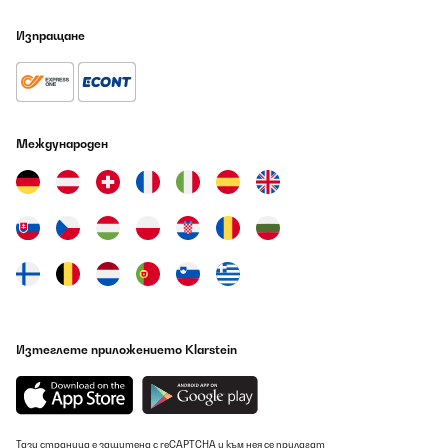
Wir sind mit dem Mülleimer super zufrieden. Wir haben den
cremefarbenen genommen und er gefällt farblich uns sehr gut. Ist
Изпращане
eine matte Färbung.Den kleinen Biomülleimer kann man
rausnehmen - er hat einen eigenen Deckel. Leider ist er wegen
der Grifflöcher an der Seite nicht komplett dicht, sodass wir ihn
im Sommer nicht auf dem Küchentisch stehen lassen werden.Die
beiden anderen Eimer haben ein großes Fassungsvermögen (wir
nutzen 25-Liter-Beutel) und sie lassen sich separat öffnen, was
uns sehr wichtig war.Mit dem Fußtritt öffnet der Deckel jeweils
Международен
nur zu etwa 80% - völlig ausreichend, um was einzuwerfen.Mit
der Hand kann man aber auf volle Öffnung nachhelfen - zum
Beispiel um die inneren Eimer rauszunehmen.Einziger Mini-
Kritikpunkt: Die Grifflöcher an den Seiten der Inneneimer sind
etwas scharfkantig. Das Tragen ist deshalb etwas unangenehm.
Aber das ist bisher wirklich das Einzige, was wir bemängeln
könnten.Klare Kaufempfehlung.
Amazon-Benutzer
Превод
Изтеглете приложението Klarstein
ПОТВЪРДЕН ПРЕГЛЕД
09/08/2026
Finalmente ho trovato un ampio contenitore per la spazzatura. Ci
sta un sacco di roba e mi piace che ci sia anche il contenitore per
l’umido.Molto semplice l’inserimento dei sacchetti e l’apertura
Тази страница е защитена с reCAPTCHA и към нея се прилагат