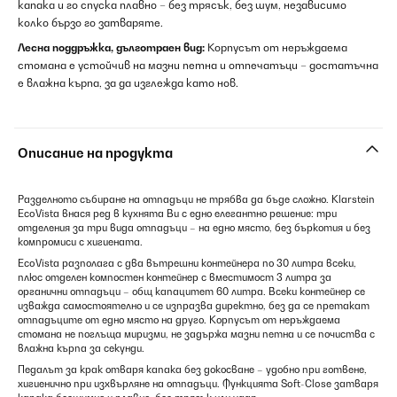
капака и го спуска плавно – без трясък, без шум, независимо
колко бързо го затваряте.
Лесна поддръжка, дълготраен вид:
Корпусът от неръждаема
стомана е устойчив на мазни петна и отпечатъци – достатъчна
е влажна кърпа, за да изглежда като нов.
Описание на продукта
Разделното събиране на отпадъци не трябва да бъде сложно. Klarstein
EcoVista внася ред в кухнята Ви с едно елегантно решение: три
отделения за три вида отпадъци – на едно място, без бъркотия и без
компромиси с хигиената.
EcoVista разполага с два вътрешни контейнера по 30 литра всеки,
плюс отделен компостен контейнер с вместимост 3 литра за
органични отпадъци – общ капацитет 60 литра. Всеки контейнер се
изважда самостоятелно и се изпразва директно, без да се претакат
отпадъците от едно място на друго. Корпусът от неръждаема
стомана не поглъща миризми, не задържа мазни петна и се почиства с
влажна кърпа за секунди.
Педалът за крак отваря капака без докосване – удобно при готвене,
хигиенично при изхвърляне на отпадъци. Функцията Soft-Close затваря