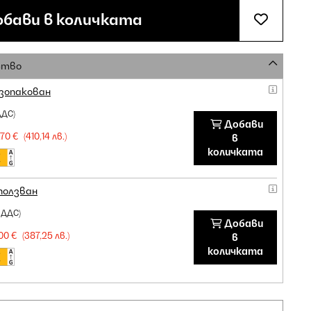
бави в количката
ство
зопакован
ДДС)
Добави
70 €
(410,14 лв.)
в
количката
ползван
 ДДС)
Добави
00 €
(387,25 лв.)
в
количката