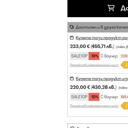
До
Достъпен и в друго каче
Купете този продукт ра
233,00 €
(455,71 лв.)
(плюс 
SALE10P
-10%
С ваучер:
209,
Продуктов информационен лист
Купете този продукт из
220,00 €
(430,28 лв.)
(плюс
SALE10P
-10%
С ваучер:
198,
Продуктов информационен лист