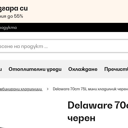
згара си
ия до 55%
продукта
и
Oтоплителни уреди
Охлаждане
Пречиств
мбинирани хладилници
Delaware 70cm 75L мини хладилник черен
Delaware 70
черен