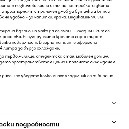
стат позволява лесна и точна настройка, а двете
и просторният страничен джоб за бутилки и кутии
ане удобно – за напитки, храна, медикаменти или
рана вдясно, но може да се смени – хладилникът се
транство. Регулируемите крачета гарантират
всяка повърхност. В горната част е оформено
 литра за бързо охлаждане.
 за първо жилище, студентска стая, мобилен дом или
ъдето пространството е ценно и прясното охлаждане е
e днес и се убедете колко много хладилник се събира на
ески подробности