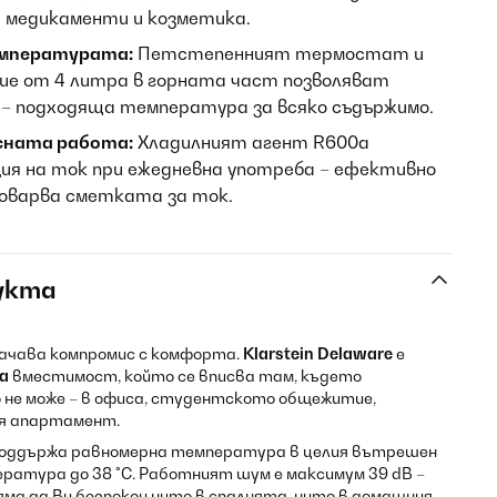
, медикаменти и козметика.
емпературата:
Петстепенният термостат и
е от 4 литра в горната част позволяват
 – подходяща температура за всяко съдържимо.
сната работа:
Хладилният агент R600a
ция на ток при ежедневна употреба – ефективно
товарва сметката за ток.
укта
ачава компромис с комфорта.
Klarstein Delaware
е
а
вместимост, който се вписва там, където
не може – в офиса, студентското общежитие,
я апартамент.
поддържа равномерна температура в целия вътрешен
ература до 38 °C. Работният шум е максимум 39 dB –
яма да Ви безпокои нито в спалнята, нито в домашния