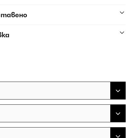
ставено
вка