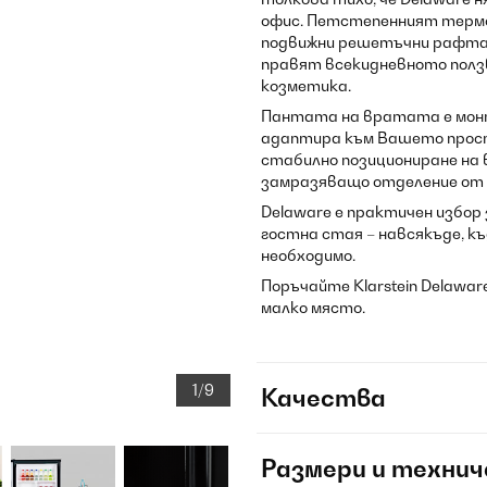
офис. Петстепенният термо
подвижни решетъчни рафта 
правят всекидневното ползв
козметика.
Пантата на вратата е монти
адаптира към Вашето прос
стабилно позициониране на 
замразяващо отделение от 4
Delaware е практичен избор
гостна стая – навсякъде, к
необходимо.
Поръчайте Klarstein Delawar
малко място.
1/9
Качества
Размери и технич