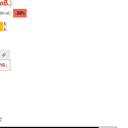
лв.)
-28%
90 лв.)
ЛВ.)
?