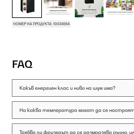
НОМЕР НА ПРОДУКТА: 10034554
FAQ
Какъв енергиен клас и ниво на шум има?
На каква температура могат да се настроят
Трябва ли фризерът да се размразява ръчно, ил