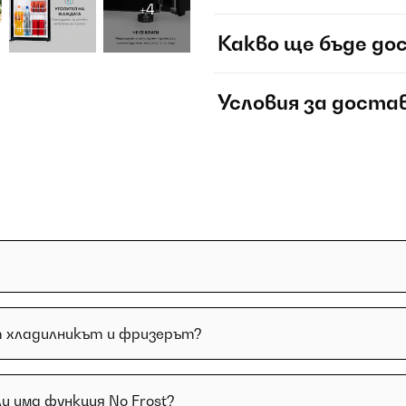
+4
Какво ще бъде до
Условия за доста
 хладилникът и фризерът?
и има функция No Frost?