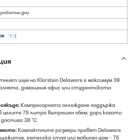
2 работни дни
ция
ният шум на Klarstein Delaware е максимум 39
спалнята, домашния офис или студентската
сякъде:
Компресорното охлаждане поддържа
 целите 75 литра вътрешен обем, дори когато
остига 38 °C.
 място:
Компактните размери правят Delaware
бщежитие, хотелска стая или мобилен дом – 75