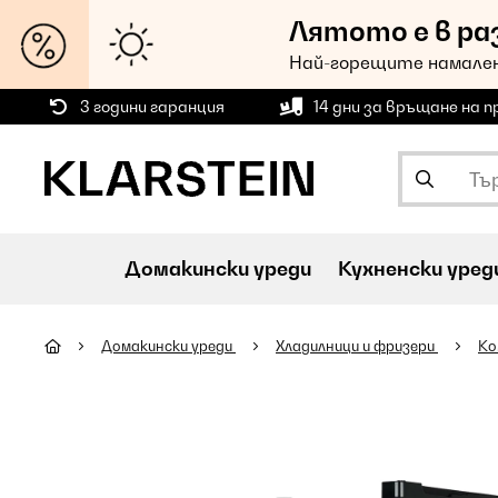
Лятото е в ра
Най-горещите намален
3 години гаранция
14 дни за връщане на 
Домакински уреди
Кухненски уред
Домакински уреди
Хладилници и фризери
Ко