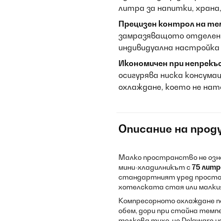
литра за напитки, храна
Прецизен контрол на т
замразяващото отделени
индивидуална настройка
Икономичен при непрекъ
осигурява ниска консума
охлаждане, което не на
Описание на прод
Малко пространство не озн
мини-хладилникът с
75 литр
стандартният уред просто 
хотелската стая или малки
Компресорното охлаждане 
обем, дори при стайна темп
толкова тихо, че Delaware н