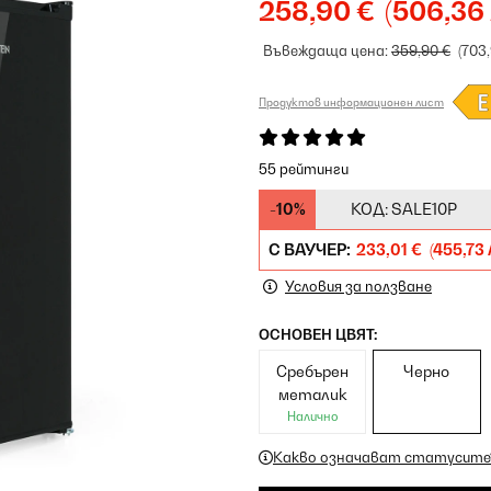
258,90 €
(506,36 
Въвеждаща цена:
359,90 €
(703,
Продуктов информационен лист
55 рейтинги
-10%
КОД:
SALE10P
С ВАУЧЕР:
233,01 €
(455,73 
Условия за ползване
ОСНОВЕН ЦВЯТ:
Сребърен
Черно
металик
Налично
Какво означават статусите