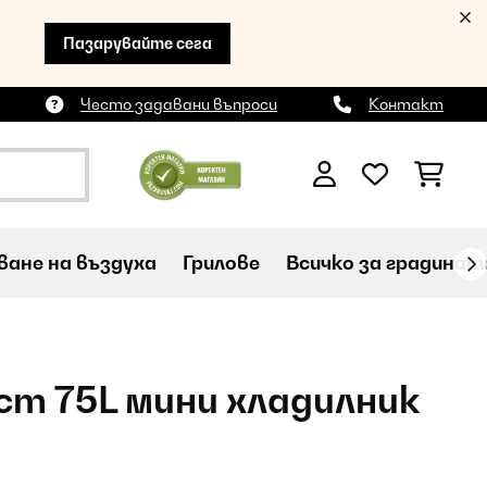
Пазарувайте сега
Често задавани въпроси
Контакт
ане на въздуха
Грилове
Всичко за градинат
cm 75L мини хладилник