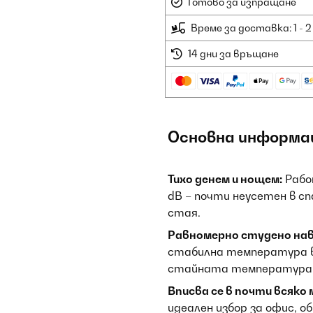
Готово за изпращане
Време за доставка: 1 - 
14 дни за връщане
Основна информа
Тихо денем и нощем:
Работ
dB – почти неусетен в 
стая.
Равномерно студено нав
стабилна температура в
стайната температура д
Вписва се в почти всяко
идеален избор за офис, о