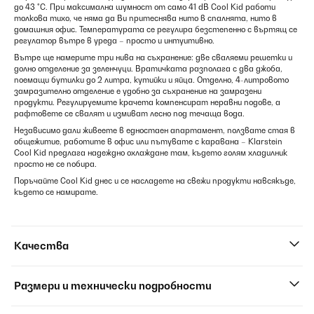
до 43 °C. При максимална шумност от само 41 dB Cool Kid работи
толкова тихо, че няма да Ви притеснява нито в спалнята, нито в
домашния офис. Температурата се регулира безстепенно с въртящ се
регулатор вътре в уреда – просто и интуитивно.
Вътре ще намерите три нива на съхранение: две сваляеми решетки и
долно отделение за зеленчуци. Вратичката разполага с два джоба,
поемащи бутилки до 2 литра, кутийки и яйца. Отделно, 4-литровото
замразително отделение е удобно за съхранение на замразени
продукти. Регулируемите крачета компенсират неравни подове, а
рафтовете се свалят и измиват лесно под течаща вода.
Независимо дали живеете в едностаен апартамент, ползвате стая в
общежитие, работите в офис или пътувате с каравана – Klarstein
Cool Kid предлага надеждно охлаждане там, където голям хладилник
просто не се побира.
Поръчайте Cool Kid днес и се насладете на свежи продукти навсякъде,
където се намирате.
Качества
Размери и технически подробности