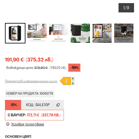
1/9
+4
191,90 €
(375,32 лв.)
-49%
Въвеждаща цена:
379,90 €
(743,02 лв.)
Продуктов информационен лист
НОМЕР НА ПРОДУКТА: 10045776
-10%
КОД:
SALE10P
С ВАУЧЕР:
172,71 €
(337,79 ЛВ.)
Условия за ползване
ОСНОВЕН ЦВЯТ: