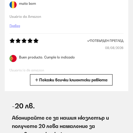
muito bom
Usuário da Amazon
Превод
ПОТВЪРДЕН ПРЕГЛЕД
08/08/2026
Buen producto. Cumple lo indicado
Usuario/a de amazon
Покажи всички клиентски ревюта
Превод
ПОТВЪРДЕН ПРЕГЛЕД
08/08/2026
-20 лв.
Gutes Gerät und schnelle problemlose Zustellung.
Абонирайте се за нашия нюзлетър и
Amazon-Benutzer
получете 20 лева намаление за