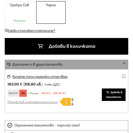
Сребро Сив
Черно
Налично
Какво означават статусите?
Добави в количката
Достъпен и в друго качество
Купете този продукт използван
163,00 €
(318,80 лв.)
(плюс ДДС)
Добави в
SALE10P
-10%
С ваучер:
146,70 €
(286,92 лв.)
количката
Продуктов информационен лист
Ограничено количество - поръчай сега!