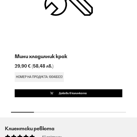
Мини хладилник крак
М
29,90 €
(58,48 лв.)
17
НОМЕР НА ПРОДУКТА: 10048322
НО
Добави в количката
Клиентски ревюта