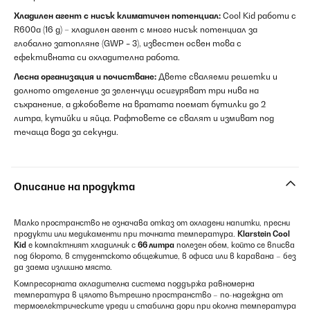
Хладилен агент с нисък климатичен потенциал:
Cool Kid работи с
R600a (16 g) – хладилен агент с много нисък потенциал за
глобално затопляне (GWP = 3), известен освен това с
ефективната си охладителна работа.
Лесна организация и почистване:
Двете сваляеми решетки и
долното отделение за зеленчуци осигуряват три нива на
съхранение, а джобовете на вратата поемат бутилки до 2
литра, кутийки и яйца. Рафтовете се свалят и измиват под
течаща вода за секунди.
Описание на продукта
Малко пространство не означава отказ от охладени напитки, пресни
продукти или медикаменти при точната температура.
Klarstein Cool
Kid
е компактният хладилник с
66 литра
полезен обем, който се вписва
под бюрото, в студентското общежитие, в офиса или в каравана – без
да заема излишно място.
Компресорната охладителна система поддържа равномерна
температура в цялото вътрешно пространство – по-надеждна от
термоелектрическите уреди и стабилна дори при околна температура