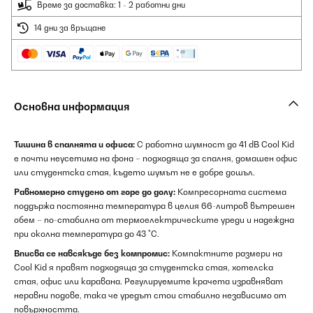
Време за доставка: 1 - 2 работни дни
14 дни за връщане
Основна информация
Тишина в спалнята и офиса:
С работна шумност до 41 dB Cool Kid
е почти неусетима на фона – подходяща за спалня, домашен офис
или студентска стая, където шумът не е добре дошъл.
Равномерно студено от горе до долу:
Компресорната система
поддържа постоянна температура в целия 66-литров вътрешен
обем – по-стабилна от термоелектрическите уреди и надеждна
при околна температура до 43 °C.
Вписва се навсякъде без компромис:
Компактните размери на
Cool Kid я правят подходяща за студентска стая, хотелска
стая, офис или каравана. Регулируемите крачета изравняват
неравни подове, така че уредът стои стабилно независимо от
повърхността.