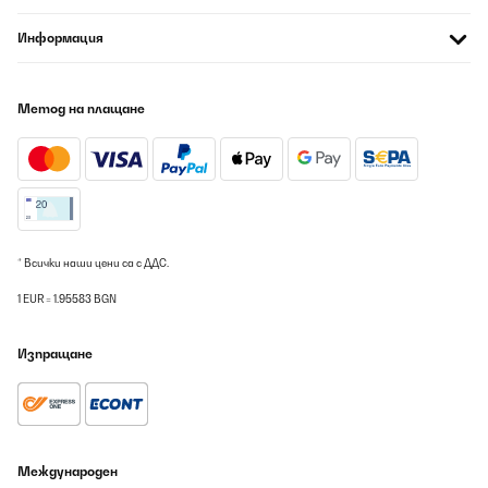
mir das Modell inkl. geräumigem, sehr effizient aufgeteiltem
Innenraum sehr gut gefallen hat, habe ich ein Neugerät bestellt
Информация
und bin begeistert! Es kühlt auf niedrigster Stufe hervorragend
inkl. Minieisfach. Der Verbrauch ist so gering, dass er locker
auch bei bedecktem Wetter im Garten über das Balkonkraftwerk
läuft. Schnelle Lieferung. Klarstein hat anscheinend auch auf die
Метод на плащане
Bewertungen zur Verpackung reagiert und hier nachgebessert.
Dieses Mal erfolgte die Lieferung gut verpackt.
Amazon-Benutzer
Превод
ПОТВЪРДЕН ПРЕГЛЕД
* Всички наши цени са с ДДС.
08/08/2026
1 EUR = 1.95583 BGN
Ist in Ordnung
Изпращане
Amazon-Benutzer
Превод
ПОТВЪРДЕН ПРЕГЛЕД
Международен
08/08/2026