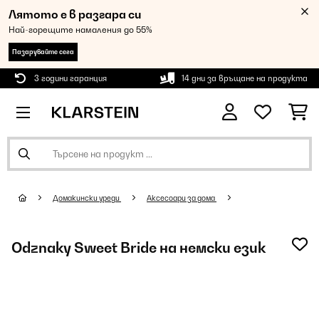
Лятото е в разгара си
Най-горещите намаления до 55%
Пазарувайте сега
3 години гаранция
14 дни за връщане на продукта
Домакински уреди
Аксесоари за дома
Odznaky Sweet Bride на немски език