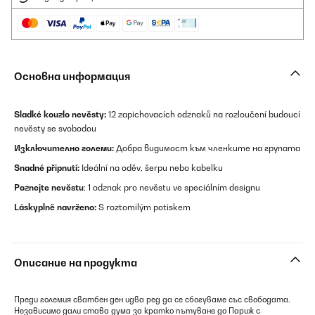
Основна информация
Sladké kouzlo nevěsty:
12 zapichovacích odznaků na rozloučení budoucí
nevěsty se svobodou
Изключително големи:
Добра видимост към членките на групата
Snadné připnutí:
Ideální na oděv, šerpu nebo kabelku
Poznejte nevěstu
: 1 odznak pro nevěstu ve speciálním designu
Láskyplně navrženo:
S roztomilým potiskem
Описание на продукта
Преди големия сватбен ден идва ред да се сбогуваме със свободата.
Независимо дали става дума за кратко пътуване до Париж с