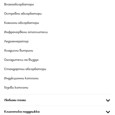
Влагоабсорбатори
Островни абсорбатори
Коминни абсорбатори
Инфрачервени отоплители
Ледогенератор
Хладилни витрини
Охладители на въздух
Стандартни абсорбатори
Индукционни котлони
Газови котлони
Любими теми
Клиентска поддръжка