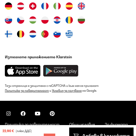
Изтеглете приложението Klarstein
Тази страница е защитена с reCAPTCHA и към нея се прилагат
Политика за поверителност
и
Условия за ползване
на Google.
Политика за поверителност
Общи условия
За фирмата
22,90 €
(плюс ДДС)
Добави в количката