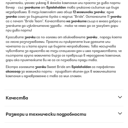
приятелки, уелнес уикенд в женска компания или просто за дива парти
вечер - със
значките
от
Spielehelden
това уникално събитие ще бъде
незабравимо. В този комплект има общо
12 момински значки
: една
значка
само за бъдещата булка с надпис "Bride". Останалите 11
значки
са с печат "Bride Team". Качеството
на значките
също е много добро и
значките да изключително здрави - така че няма да се загубят дори
при диво парти!
Красивите
значки
са по-големи от обикновените
значки
, поради което
са лесно разпознаваеми. Просто ги прикрепете към дрехите или
чантата си и като група ще бъдете непробиваеми. Това насърчава
чувството за единство на този специален ден и има предимството, че
пъстрата група момичета бързо се превръща в неразделна компания,
дори ако приятелките ви не са се познавали преди това.
Екстра големите
значки
Sweet Bride от
Spielehelden
са перфектен
аксесоар
за моминско парти - придават екипен дух в момичешката
компания и едновременно с това са мил спомен.
Качества
Размери и технически подробности