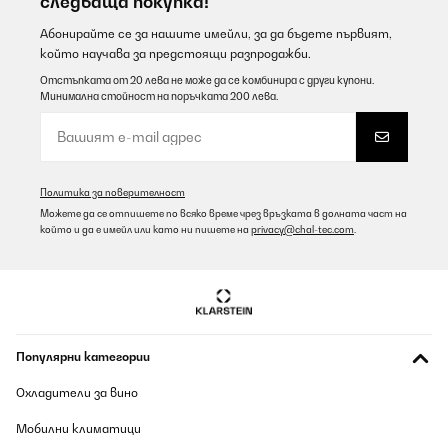
следваща покупка!
Абонирайте се за нашите имейли, за да бъдете първият,
който научава за предстоящи разпродажби.
Отстъпката от 20 лева не може да се комбинира с други купони.
Минимална стойност на поръчката 200 лева.
Политика за поверителност
Можете да се отпишете по всяко време чрез връзката в долната част на
който и да е имейл или като ни пишете на
privacy@chal-tec.com
.
Популярни категории
Охладители за вино
Мобилни климатици