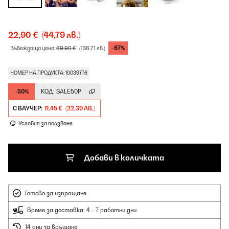
22,90 €
(44,79 лв.)
-67%
Въвеждаща цена:
69,90 €
(136,71 лв.)
НОМЕР НА ПРОДУКТА: 10039776
-50%
КОД:
SALE50P
С ВАУЧЕР:
11,45 €
(22,39 ЛВ.)
Условия за ползване
Добави в количката
Готово за изпращане
Време за доставка: 4 - 7 работни дни
14 дни за връщане