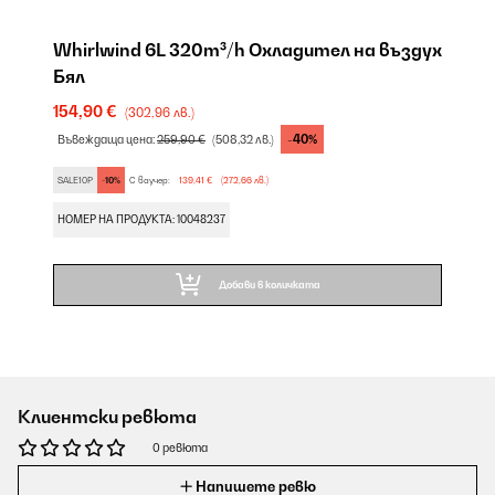
Whirlwind 6L 320m³/h Охладител на въздух
Бял
154,90 €
(302,96 лв.)
-40%
Въвеждаща цена:
259,90 €
(508,32 лв.)
SALE10P
-10%
С ваучер:
139,41 €
(272,66 лв.)
НОМЕР НА ПРОДУКТА: 10048237
Добави в количката
Клиентски ревюта
0 ревюта
Напишете ревю