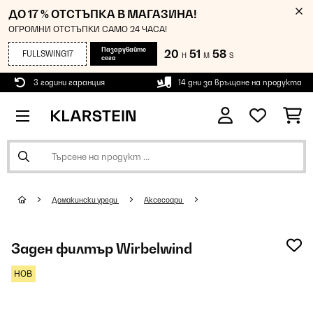
ДО 17 % ОТСТЪПКА В МАГАЗИНА!
ОГРОМНИ ОТСТЪПКИ САМО 24 ЧАСА!
Пазарувайте
20
51
58
FULLSWING17
H
M
S
сега
3 години гаранция
14 дни за връщане на продукта
Домакински уреди
Аксесоари
Заден филтър Wirbelwind
НОВ