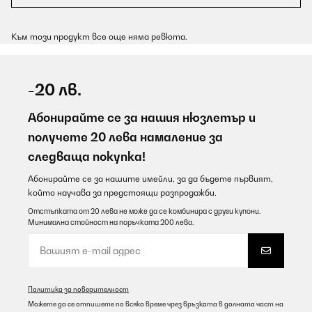
Към този продукт все още няма ревюта.
-20 лв.
Абонирайте се за нашия нюзлетър и
получете 20 лева намаление за
следваща покупка!
Абонирайте се за нашите имейли, за да бъдете първият,
който научава за предстоящи разпродажби.
Отстъпката от 20 лева не може да се комбинира с други купони.
Минимална стойност на поръчката 200 лева.
Политика за поверителност
Можете да се отпишете по всяко време чрез връзката в долната част на