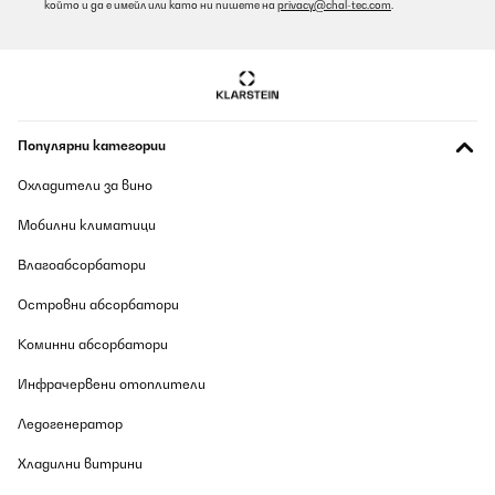
който и да е имейл или като ни пишете на
privacy@chal-tec.com
.
Популярни категории
Охладители за вино
Мобилни климатици
Влагоабсорбатори
Островни абсорбатори
Коминни абсорбатори
Инфрачервени отоплители
Ледогенератор
Хладилни витрини