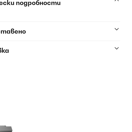
ески подробности
ставено
вка