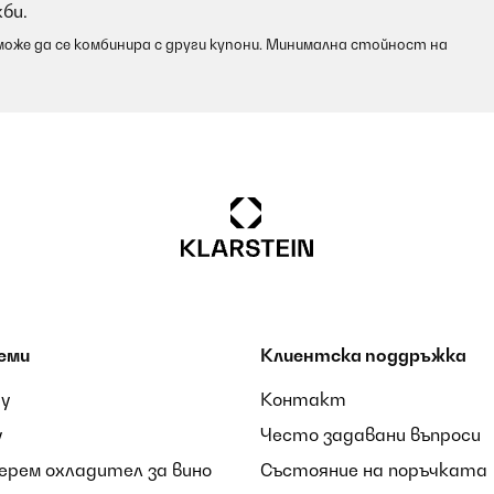
би.
оже да се комбинира с други купони. Минимална стойност на
еми
Клиентска поддръжка
ay
Контакт
y
Често задавани въпроси
берем охладител за вино
Състояние на поръчката