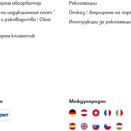
берем абсорбатор
Рекламации
на индукционния плот "
Отказ / Анулиране на пор
и ръководство | Clear
Инструкции за рекламаци
берем климатик
е
Международен