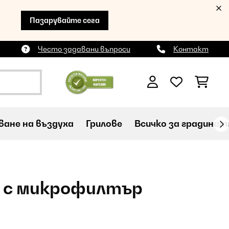
Пазарувайте сега
Често задавани въпроси
Контакт
ане на въздуха
Грилове
Всичко за градинат
 с микрофилтър