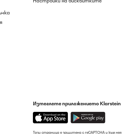
Настройки на бисквитките
ъчка
я
Изтеглете приложението Klarstein
Тази страница е защитена с reCAPTCHA и към нея