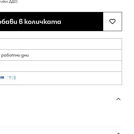
(плюс ДДС)
бави в количката
7 работни дни