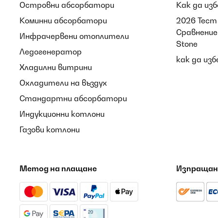
Островни абсорбатори
Как да из
Коминни абсорбатори
2026 Тест 
Сравнение 
Инфрачервени отоплители
Stone
Ледогенератор
как да из
Хладилни витрини
Охладители на въздух
Стандартни абсорбатори
Индукционни котлони
Газови котлони
Метод на плащане
Изпращан