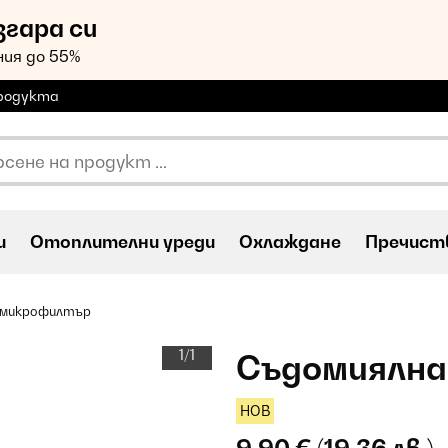
згара си
ия до 55%
продукта
и
Oтоплителни уреди
Охлаждане
Пречиств
 микрофилтър
1/1
Съдомиялна
НОВ