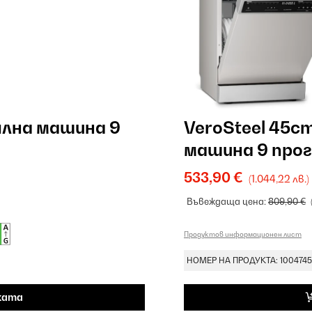
ялна машина 9
VeroSteel 45c
машина 9 про
533,90 €
(1.044,22 лв.)
Въвеждаща цена:
809,90 €
Продуктов информационен лист
НОМЕР НА ПРОДУКТА: 100474
ката