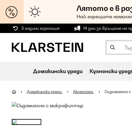
Лятото е в ра
Най-горещите намален
3 години гаранция
14 дни за връщане на 
Домакински уреди
Кухненски уред
Домакински уреди
Аксесоари
Съдомиялна с