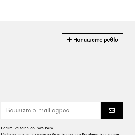
Напишете ревю
Политика за поверителност
Можете да се отпишете по всяко време чрез връзката в долната