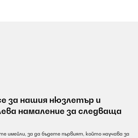
е за нашия нюзлетър и
лева намаление за следваща
е имейли, за да бъдете първият, който научава за