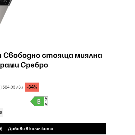
m Свободно стояща миялна
грами Сребро
-34%
(1.584,03 лв.)
58
Добави в количката