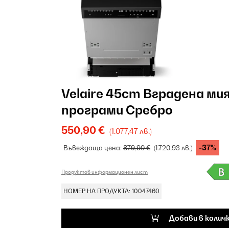
Velaire 45cm Вградена ми
програми Сребро
550,90 €
(1.077,47 лв.)
-37%
Въвеждаща цена:
879,90 €
(1.720,93 лв.)
Продуктов информационен лист
НОМЕР НА ПРОДУКТА: 10047460
Добави в колич