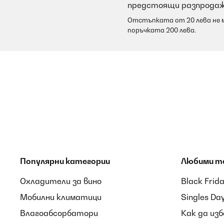
предстоящи разпродаж
Отстъпката от 20 лева не м
поръчката 200 лева.
Популярни категории
Любими т
Охладители за вино
Black Frid
Мобилни климатици
Singles Da
Влагоабсорбатори
Как да из