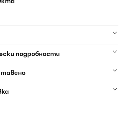
укта
ески подробности
ставено
вка