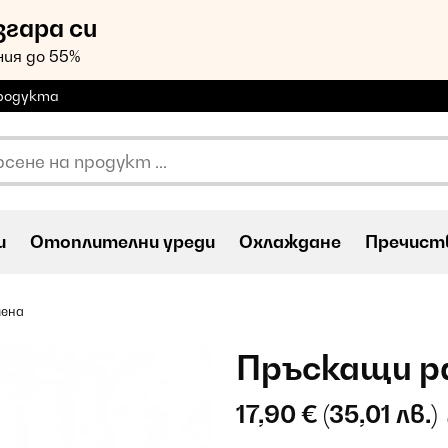
згара си
ия до 55%
продукта
и
Oтоплителни уреди
Охлаждане
Пречиств
мена
Пръскащи р
17,90 €
(35,01 лв.)