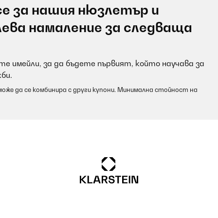
е за нашия нюзлетър и
лева намаление за следваща
е имейли, за да бъдете първият, който научава за
би.
оже да се комбинира с други купони. Минимална стойност на