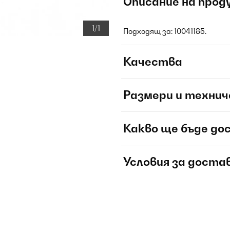
Описание на прод
1/1
Подходящ за: 10041185.
Качества
Размери и технич
Какво ще бъде до
Условия за доста