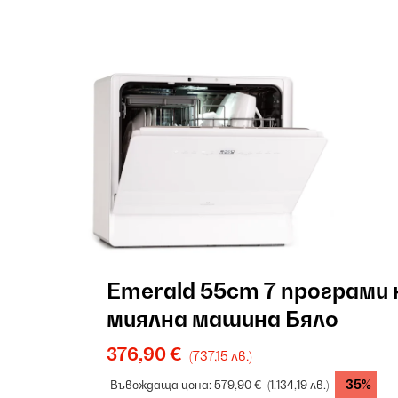
Emerald 55cm 7 програми
миялна машина Бяло
376,90 €
(737,15 лв.)
-35%
Въвеждаща цена:
579,90 €
(1.134,19 лв.)