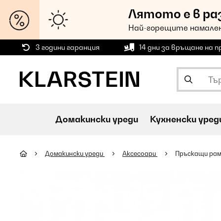
Лятото е в ра
Най-горещите намален
3 години гаранция
14 дни за връщане на 
Домакински уреди
Кухненски уред
Домакински уреди
Аксесоари
Пръскащи ра