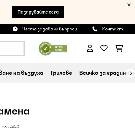
Пазарувайте сега
Често задавани въпроси
Контакт
ане на въздуха
Грилове
Всичко за градинат
амена
(плюс ДДС)