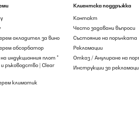
еми
Клиентска поддръжка
ay
Контакт
y
Често задавани въпроси
берем охладител за вино
Състояние на поръчката
берем абсорбатор
Рекламации
на индукционния плот "
Отказ / Анулиране на пор
и ръководство | Clear
Инструкции за рекламаци
берем климатик