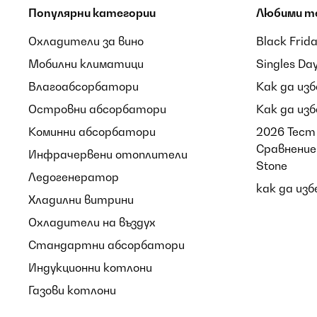
Популярни категории
Любими т
Охладители за вино
Black Frid
Мобилни климатици
Singles Da
Влагоабсорбатори
Как да из
Островни абсорбатори
Как да из
Коминни абсорбатори
2026 Тест 
Сравнение 
Инфрачервени отоплители
Stone
Ледогенератор
как да из
Хладилни витрини
Охладители на въздух
Стандартни абсорбатори
Индукционни котлони
Газови котлони