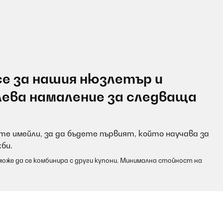
е за нашия нюзлетър и
лева намаление за следваща
е имейли, за да бъдете първият, който научава за
би.
оже да се комбинира с други купони. Минимална стойност на