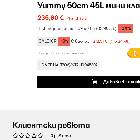
Yummy 50cm 45L мини хла
235,90 €
(461,38 лв.)
-34%
Въвеждаща цена:
359,90 €
(703,90 лв.)
SALE10P
-10%
С ваучер:
212,31 €
(415,24 лв.)
Продуктов информационен лист
НОМЕР НА ПРОДУКТА: 10045897
Добави в колич
Клиентски ревюта
0 ревюта