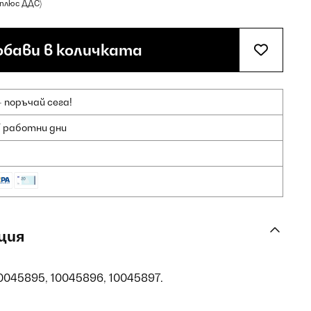
(плюс ДДС)
бави в количката
 поръчай сега!
7 работни дни
ция
0045895, 10045896, 10045897.