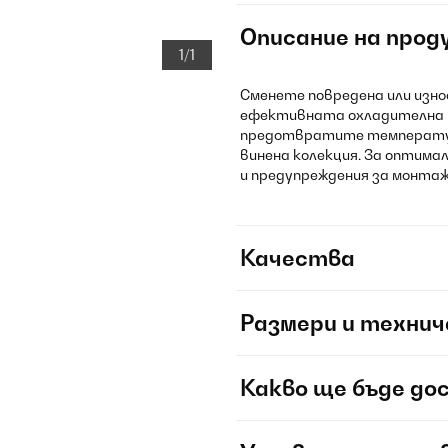
Описание на прод
1/1
Сменете повредена или изн
ефективната охладителна м
предотвратите температур
винена колекция. За оптим
и предупреждения за монтаж
Качества
Размери и технич
Какво ще бъде до