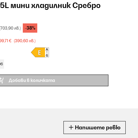
5L мини хладилник Сребро
-38%
(703,90 лв.)
99,71 €
(390,60 лв.)
96
Добави в количката
Напишете ревю