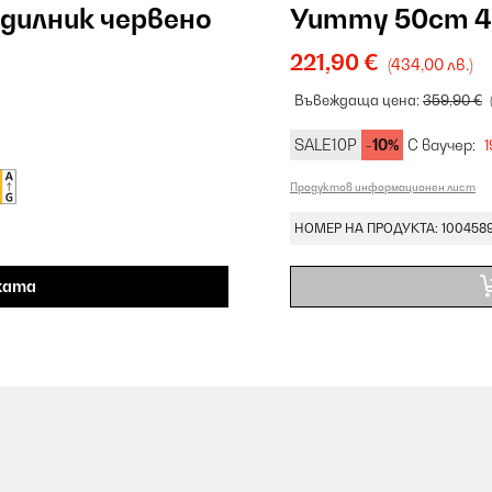
дилник червено
Yummy 50cm 4
221,90 €
(434,00 лв.)
Въвеждаща цена:
359,90 €
SALE10P
-10%
С ваучер:
1
Продуктов информационен лист
НОМЕР НА ПРОДУКТА: 100458
ката