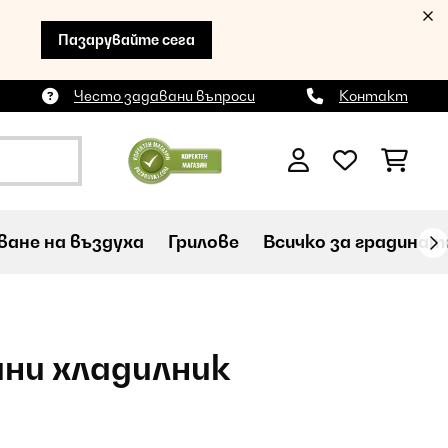
Пазарувайте сега
Често задавани въпроси
Контакт
ане на въздуха
Грилове
Всичко за градинат
ни хладилник