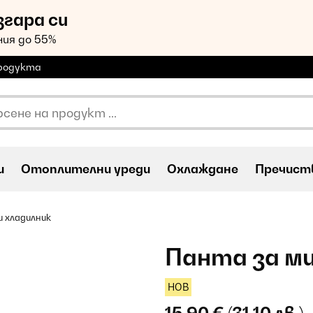
згара си
ия до 55%
продукта
и
Oтоплителни уреди
Охлаждане
Пречиств
и хладилник
Панта за ми
НОВ