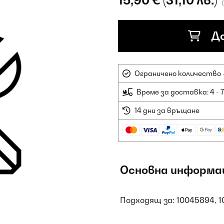
15,90 €
(31,10 лв.)
До
Ограничено количество -
Време за доставка: 4 - 
14 дни за връщане
Основна информа
Подходящ за: 10045894, 1