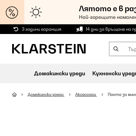
Лятото е в ра
Най-горещите намален
3 години гаранция
14 дни за връщане на 
Домакински уреди
Кухненски уред
Домакински уреди
Аксесоари
Панта за мин