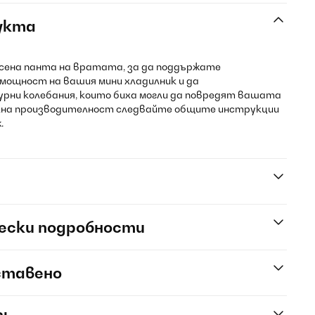
укта
осена панта на вратата, за да поддържате
ощност на вашия мини хладилник и да
ни колебания, които биха могли да повредят вашата
ална производителност следвайте общите инструкции
.
ески подробности
ставено