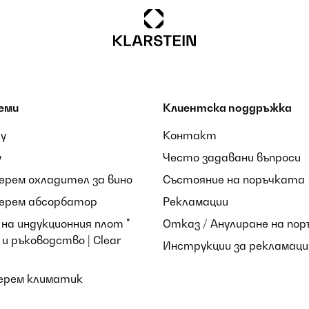
еми
Клиентска поддръжка
ay
Контакт
y
Често задавани въпроси
берем охладител за вино
Състояние на поръчката
берем абсорбатор
Рекламации
на индукционния плот "
Отказ / Анулиране на пор
и ръководство | Clear
Инструкции за рекламаци
берем климатик