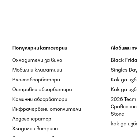
Популярни категории
Любими т
Охладители за вино
Black Frid
Мобилни климатици
Singles Da
Влагоабсорбатори
Как да из
Островни абсорбатори
Как да из
Коминни абсорбатори
2026 Тест 
Сравнение 
Инфрачервени отоплители
Stone
Ледогенератор
как да из
Хладилни витрини