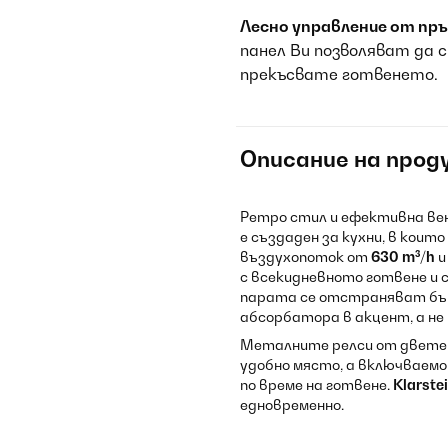
Лесно управление от пръ
панел Ви позволяват да 
прекъсвате готвенето.
Описание на прод
Ретро стил и ефективна ве
е създаден за кухни, в коит
въздухопоток от
630 m³/h
и
с всекидневното готвене и 
парата се отстраняват бъ
абсорбатора в акцент, а не 
Металните релси от двете 
удобно място, а включваем
по време на готвене.
Klarste
едновременно.