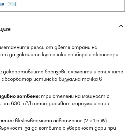
ция
металните релси от двете страни на
ат да закачите кухненски прибори и аксесоари
:
декоративните бронзови елементи и стилните
 абсорбатор истинска визуална точка в
нзивно готвене:
три степени на мощност с
к от 630 m³/h отстраняват миризми и пари
лона:
включваемото осветление (2 x 1,5 W)
рхност, за да готвите с увереност дори при