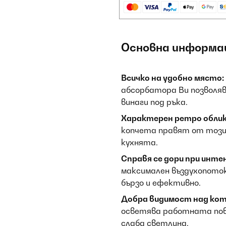
Основна информа
Всичко на удобно място:
абсорбатора Ви позволяв
винаги под ръка.
Характерен ретро облик
копчета правят от този
кухнята.
Справя се дори при инте
максимален въздухопото
бързо и ефективно.
Добра видимост над кот
осветява работната повъ
слаба светлина.