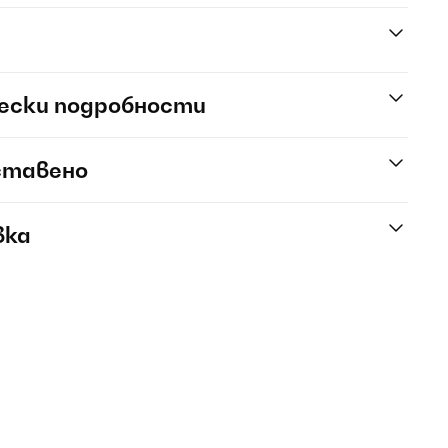
ески подробности
ставено
вка