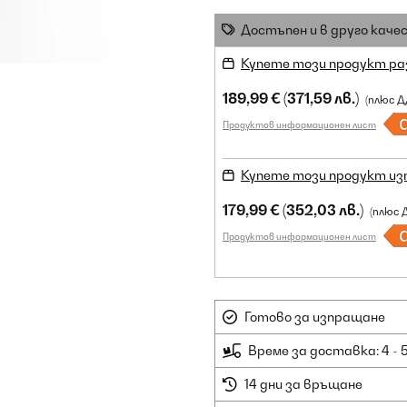
Достъпен и в друго каче
Купете този продукт ра
189,99 €
(371,59 лв.)
(плюс Д
Продуктов информационен лист
Купете този продукт из
179,99 €
(352,03 лв.)
(плюс 
Продуктов информационен лист
Готово за изпращане
Време за доставка: 4 - 
14 дни за връщане