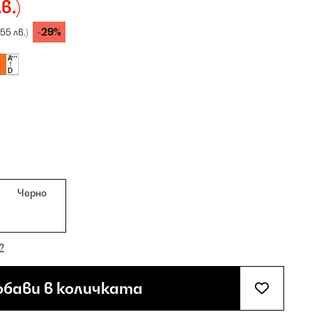
в.)
-29%
,55 лв.)
Черно
?
бави в количката