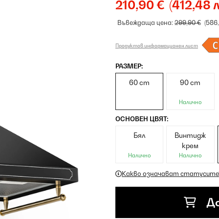
210,90 €
(412,48 л
Въвеждаща цена:
299,90 €
(586
Продуктов информационен лист
РАЗМЕР:
60 cm
90 cm
Налично
ОСНОВЕН ЦВЯТ:
Бял
Винтидж
крем
Налично
Налично
Какво означават статусите
До