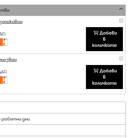
ство
зопакован
Добави
ДС)
в
количката
ползван
Добави
ДДС)
в
количката
5 работни дни