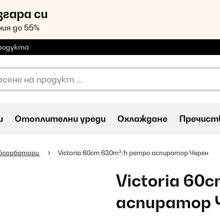
згара си
ия до 55%
продукта
и
Oтоплителни уреди
Охлаждане
Пречиств
абсорбатори
Victoria 60cm 630m³/h ретро аспиратор Черен
Victoria 60
аспиратор 