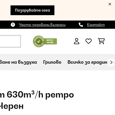
Пазарувайте сега
Често задавани въпроси
Контакт
ане на въздуха
Грилове
Всичко за градинат
cm 630m³/h ретро
Черен