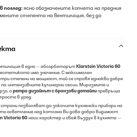
в поглед:
ясно обозначените копчета на предния
смените степента на вентилация, без да
укта
нтилация в едно — абсорбаторът
Klarstein Victoria 60
о естетиката има значение. С максимален
 три степени на мощност, той се справя еднакво добре
с по-интензивните кулинарни сесии. Миризмите и
рзо, а
ретро дизайнът с бронзови детайли
превръща
просто в уред.
страни позволяват да закачите кухненски прибори на
ото осветление над котлона Ви дава добра видимост
in Victoria 60
носи характер и свеж въздух в кухнята —