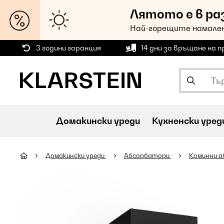
Лятото е в ра
Най-горещите намален
3 години гаранция
14 дни за връщане на 
Домакински уреди
Кухненски уред
Домакински уреди
Абсорбатори
Коминни 