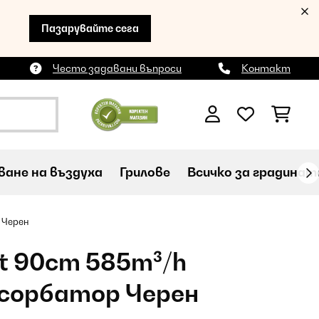
Пазарувайте сега
Често задавани въпроси
Контакт
ане на въздуха
Грилове
Всичко за градинат
 Черен
t 90cm 585m³/h
бсорбатор Черен