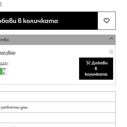
?
бави в количката
ство
ползван
Добави
 ДДС)
в
количката
5 работни дни