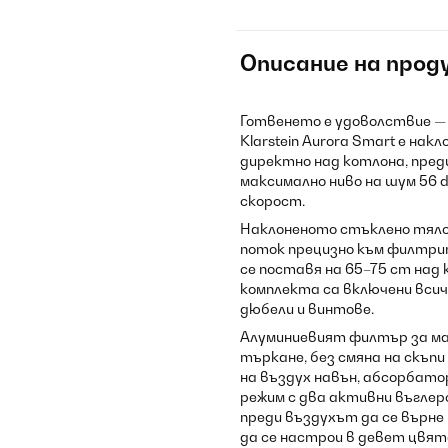
Описание на прод
Готвенето е удоволствие — 
Klarstein Aurora Smart е нак
директно над котлона, пред
максимално ниво на шум 56 
скорост.
Наклоненото стъклено тяло
поток прецизно към филтрит
се поставя на 65–75 cm над 
комплекта са включени всич
дюбели и винтове.
Алуминиевият филтър за мазн
търкане, без смяна на скъпи
на въздух навън, абсорбато
режим с два активни въгле
преди въздухът да се върне
да се настрои в девет цвята 