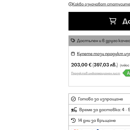
Какво означават статусите
До
Достъпен и в друго каче
Купете този продукт из
203,00 €
(397,03 лв.)
(плюс
Продуктов информационен лист
Готово за изпращане
Време за доставка: 4 - 
14 дни за връщане