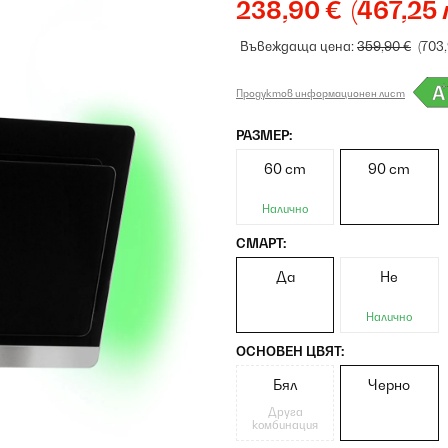
238,90 €
(467,25 
Въвеждаща цена:
359,90 €
(703,
Продуктов информационен лист
РАЗМЕР:
60 cm
90 cm
Налично
СМАРТ:
Да
Не
Налично
ОСНОВЕН ЦВЯТ:
Бял
Черно
Друга
комбинация