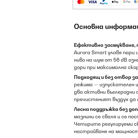
Основна информа
Ефективно засмукване, 
Aurora Smart улавя пари
ниво на шум от 56 dB оз
дори при максимална ско
Подходящ и без отвор за
режима — изпускателен и
два активни въглеродни
пречистеният въздух да с
Лесна поддръжка без до
мазнини се сваля и се п
Четирите регулируеми с
настройване на мощнос