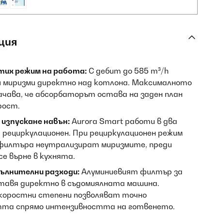
ция
тих режим на работа:
С дебит до 585 m³/h
 и миризми директно над котлона. Максималното
начава, че абсорбаторът остава на заден план
рост.
 изпускане навън:
Aurora Smart работи в два
 рециркулационен. При рециркулационен режим
 филтъра неутрализират миризмите, преди
е върне в кухнята.
пълнителни разходи:
Алуминиевият филтър за
оставя директно в съдомиялната машина.
коростни степени позволяват точно
тта спрямо интензивността на готвенето.