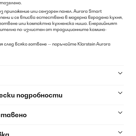
тозелено.
з приложение или сензорен панел. Aurora Smart
пени и се вписва естествено в модерна вградена кухня,
 готвене или компактна кухненска ниша. Енергийният
начително по-изчистен от традиционните камино-
я след всяко готвене — поръчайте Klarstein Aurora
ески подробности
ставено
вка