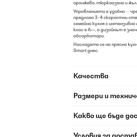
оранжево, тюркоазено и жъл
Управлението е удобно — чре
предлага 3–4 скоростни сте
семейна кухня с интензивно
клас е A++, а дизайнът е з
абсорбатори.
Насладете се на прясна кухн
Smart днес.
Качества
Размери и технич
Какво ще бъде до
Условия за доста