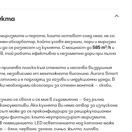
укта
миризмите и парата, които остават след него, не са.
лонен абсорбатор, който улавя мазнини, пари и миризми
и да се разнесат из кухнята. С мощност до
585 m³/h
и
dB, той работи ефективно и незаметно дори при пълна
 прилепва плоско към стената и насочва въздушния
е, независимо от монтажната височина. Aurora Smart
котлона и е подходящ за газови и индукционни уреди. В
ки необходими аксесоари за стенен монтаж — скоби,
ини се сваля и се мие в съдомиялна — без ръчно
 консумативи. Ако кухнята Ви няма отвор за изпускане
рът може да се преконфигурира за рециркулационен
родни филтъра, които неутрализират миризмите,
 в помещението. LED осветлението над котлона може
— бяло, червено, зелено, синьо, жълто, лилаво,