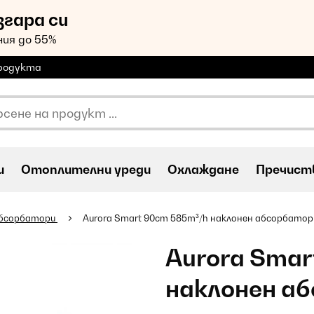
згара си
ия до 55%
продукта
и
Oтоплителни уреди
Охлаждане
Пречиств
абсорбатори
Aurora Smart 90cm 585m³/h наклонен абсорбатор
Aurora Smar
наклонен а