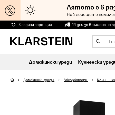
Лятото е в ра
Най-горещите намален
3 години гаранция
14 дни за връщане на 
Домакински уреди
Кухненски уред
Домакински уреди
Абсорбатори
Коминни 