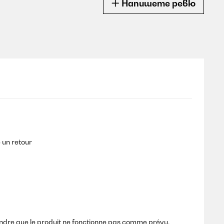
Напишете ревю
e un retour
dre que le produit ne fonctionne pas comme prévu.