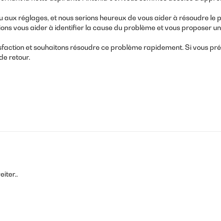
tion ou aux réglages, et nous serions heureux de vous aider à résoudre
sions vous aider à identifier la cause du problème et vous proposer u
action et souhaitons résoudre ce problème rapidement. Si vous préfé
de retour.
iter..