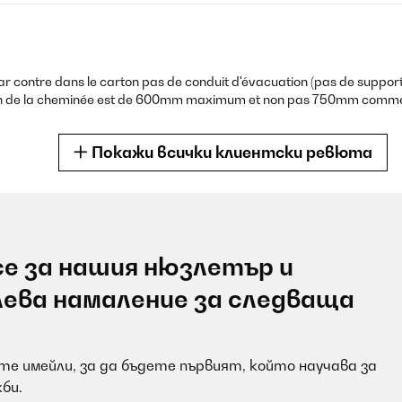
contre dans le carton pas de conduit d'évacuation (pas de support n
nsion de la cheminée est de 600mm maximum et non pas 750mm comme in
Покажи всички клиентски ревюта
е за нашия нюзлетър и
avec celle-ci plus de problème. J’en suis très content.
лева намаление за следваща
е имейли, за да бъдете първият, който научава за
би.