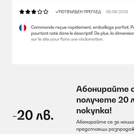
ПОТВЪРДЕН ПРЕГЛЕД
08/08/2026
Commande reçue rapidement, emballage parfait. Par 
pourtant noté dans le descriptif. De plus, la dime
sur le site pour faire une réclamation.
Alexandre
ПОТВЪРДЕН ПРЕГЛЕД
08/08/2026
Абонирайте с
J’ai dû changé ma hotte car elle n’avait pas de filtre,
получете 20 
покупка!
-20 лв.
Utilisateur d'Amazon
Абонирайте се за нашит
предстоящи разпродаж
ПОТВЪРДЕН ПРЕГЛЕД
08/08/2026