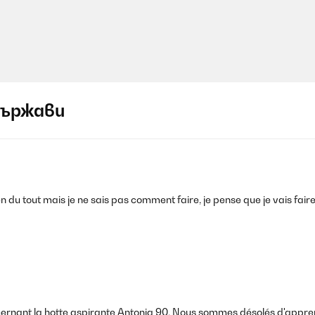
държави
en du tout mais je ne sais pas comment faire, je pense que je vais fair
rnant la hotte aspirante Antonia 90. Nous sommes désolés d'appren