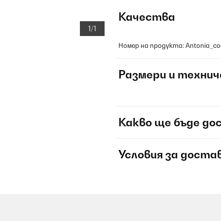
Качества
1/1
Номер на продукта: Antonia_c
Размери и технич
Какво ще бъде до
Условия за доста