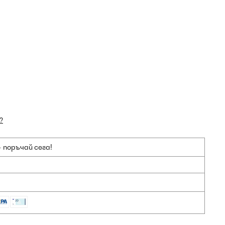
?
 поръчай сега!