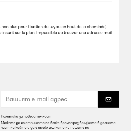
on plus pour fixation du tuyau en haut de la cheminée)
scrit sur le plan. Impossible de trouver une adresse mail
Превод
Превод
Политика за поверителност
Можете да се отпишете по всяко време чрез връзката в долната
част на който и да е имейл или като ни пишете на