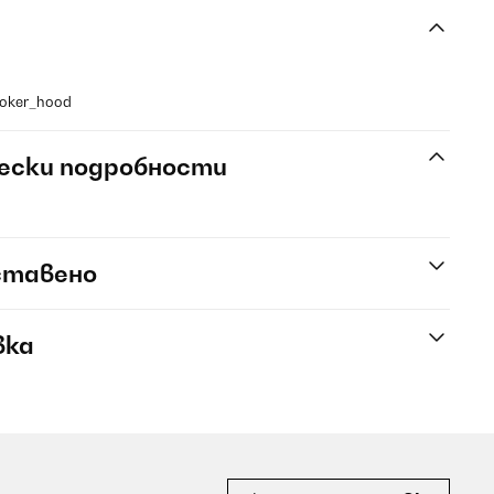
ooker_hood
ески подробности
ставено
вка