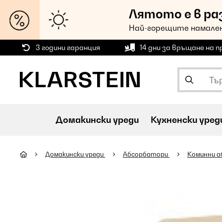
Лятото е в ра
Най-горещите намален
3 години гаранция
14 дни за връщане на 
Домакински уреди
Кухненски уред
Домакински уреди
Абсорбатори
Коминни 