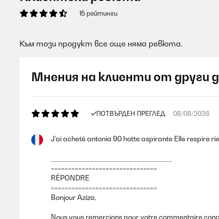
15 рейтинги
Към този продукт все още няма ревюта.
Мнения на клиенти от други 
ПОТВЪРДЕН ПРЕГЛЕД
08/08/2026
J’ai acheté antonia 90 hotte aspirante Elle respire ri
_______________________________
===============================
RÉPONDRE
===============================
Bonjour Aziza,
Nous vous remercions pour votre commentaire conce