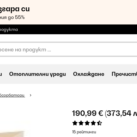
згара си
ия до 55%
продукта
и
Oтоплителни уреди
Охлаждане
Пречиств
абсорбатори
190,99 €
(373,54 л
15 рейтинги