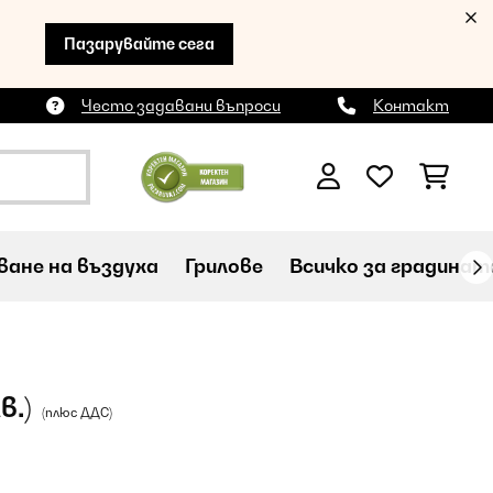
Пазарувайте сега
Често задавани въпроси
Контакт
ане на въздуха
Грилове
Всичко за градинат
в.)
(плюс ДДС)