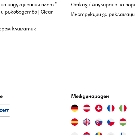
на индукционния плот "
Отказ / Анулиране на пор
и ръководство | Clear
Инструкции за рекламаци
берем климатик
gréable vérification sans problème en sa présence
е
Международен
ebb fényű, de ezen kívül meg vagyok elégedve.