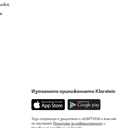
ъчка
Превод
я
Превод
Изтеглете приложението Klarstein
Превод
Тази страница е защитена с reCAPTCHA и към нея
се прилагат
Политика за поверителност
и