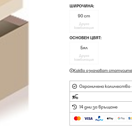
ШИРОЧИНА:
90 cm
Друга
комбинация
ОСНОВЕН ЦВЯТ:
Бял
Друга
комбинация
Какво означават статусите
Ограничено количество -
14 дни за връщане