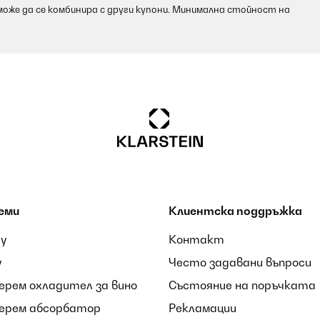
оже да се комбинира с други купони. Минимална стойност на
еми
Клиентска поддръжка
ay
Контакт
y
Често задавани въпроси
берем охладител за вино
Състояние на поръчката
kaufen- Klappe hält nicht oben- ohne aufzuklappen geht die Hälfte 
берем абсорбатор
Рекламации