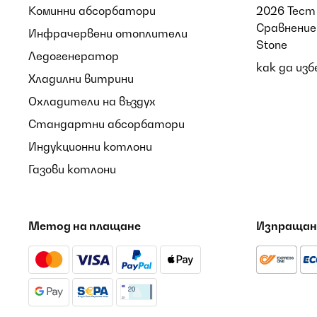
Коминни абсорбатори
2026 Тест 
Amazon-Benutzer
Сравнение 
Инфрачервени отоплители
Stone
Ледогенератор
как да из
ПОТВЪРДЕН ПРЕГЛЕД
08/08/2026
Хладилни витрини
Охладители на въздух
Super produit très bien emballé, le livreur au top a
Стандартни абсорбатори
Индукционни котлони
Utilisateur d'Amazon
Газови котлони
ПОТВЪРДЕН ПРЕГЛЕД
08/08/2026
Метод на плащане
Изпращан
Modern design, jó működés. A lámpája lehetne erős
Andrea