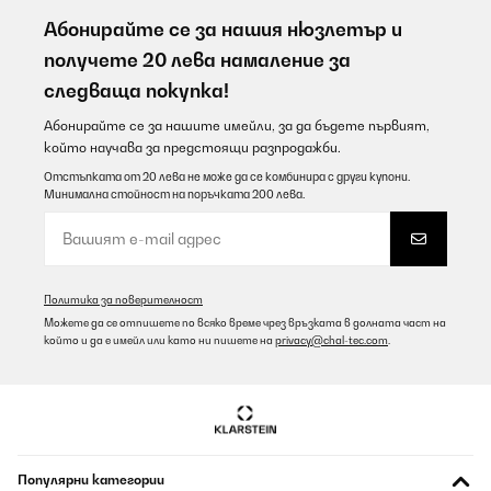
Alles ok
Абонирайте се за нашия нюзлетър и
Amazon-gebruiker
получете 20 лева намаление за
следваща покупка!
Превод
Абонирайте се за нашите имейли, за да бъдете първият,
ПОТВЪРДЕН ПРЕГЛЕД
който научава за предстоящи разпродажби.
07/08/2026
Отстъпката от 20 лева не може да се комбинира с други купони.
Минимална стойност на поръчката 200 лева.
Tool !
Amazon user
Превод
Политика за поверителност
Можете да се отпишете по всяко време чрез връзката в долната част на
ПОТВЪРДЕН ПРЕГЛЕД
който и да е имейл или като ни пишете на
privacy@chal-tec.com
.
07/08/2026
Alles ok, gerne wieder
Amazon-Benutzer
Популярни категории
Превод