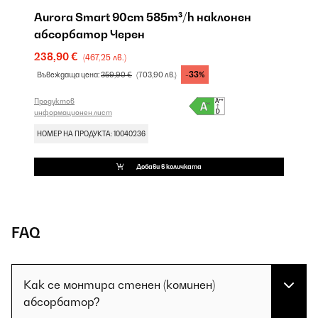
Aurora Smart 90cm 585m³/h наклонен
абсорбатор Черен
238,90 €
(467,25 лв.)
-33%
Въвеждаща цена:
359,90 €
(703,90 лв.)
Продуктов
информационен лист
НОМЕР НА ПРОДУКТА: 10040236
Добави в количката
FAQ
Как се монтира стенен (коминен)
абсорбатор?