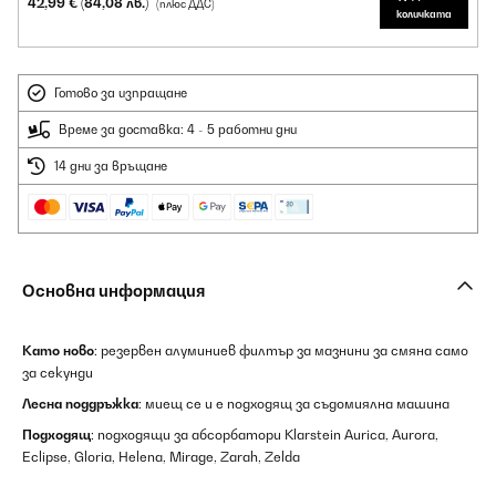
42,99 €
(84,08 лв.)
(плюс ДДС)
количката
Готово за изпращане
Време за доставка: 4 - 5 работни дни
14 дни за връщане
Основна информация
Като ново
: резервен алуминиев филтър за мазнини за смяна само
за секунди
Лесна поддръжка
: миещ се и е подходящ за съдомиялна машина
Подходящ
: подходящи за абсорбатори Klarstein Aurica, Aurora,
Eclipse, Gloria, Helena, Mirage, Zarah, Zelda