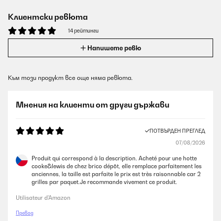
Клиентски ревюта
14 рейтинги
Напишете ревю
Към този продукт все още няма ревюта.
Мнения на клиенти от други държави
ПОТВЪРДЕН ПРЕГЛЕД
07/08/2026
Produit qui correspond à la description. Acheté pour une hotte
cooke&lewis de chez brico dépôt, elle remplace parfaitement les
anciennes, la taille est parfaite le prix est très raisonnable car 2
grilles par paquet.Je recommande vivement ce produit.
Utilisateur d'Amazon
Превод