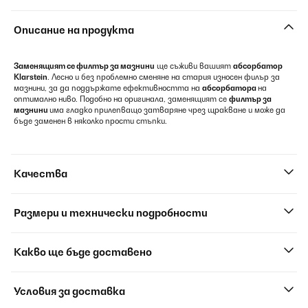
Описание на продукта
Заменящият се филтър за мазнини
ще съживи вашият
абсорбатор
Klarstein
. Лесно и без проблемно сменяне на стария износен филър за
мазнини, за да поддържате ефективността на
абсорбатора
на
оптимално ниво. Подобно на оригинала, заменящият се
филтър за
мазнини
има гладко прилепващо затваряне чрез щракване и може да
бъде заменен в няколко прости стъпки.
Качества
Размери и технически подробности
Какво ще бъде доставено
Условия за доставка