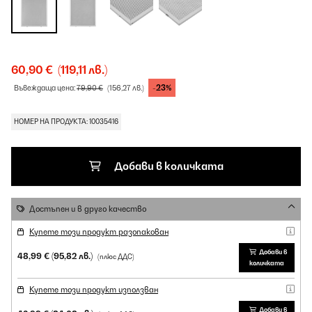
60,90 €
(119,11 лв.)
-23%
Въвеждаща цена:
79,90 €
(156,27 лв.)
НОМЕР НА ПРОДУКТА: 10035416
Добави в количката
Достъпен и в друго качество
Купете този продукт разопакован
Добави в
48,99 €
(95,82 лв.)
(плюс ДДС)
количката
Купете този продукт използван
Добави в