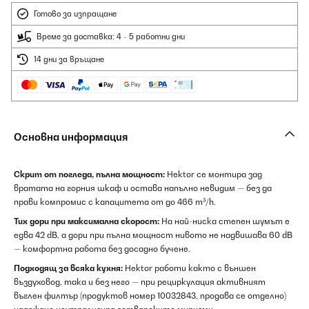
Готово за изпращане
Време за доставка: 4 - 5 работни дни
14 дни за връщане
Основна информация
Скрит от погледа, пълна мощност:
Hektor се монтира зад
вратата на горния шкаф и остава напълно невидим — без да
прави компромис с капацитета от до 466 m³/h.
Тих дори при максимална скорост:
На най-ниска степен шумът е
едва 42 dB, а дори при пълна мощност нивото не надвишава 60 dB
— комфортна работа без досадно бучене.
Подходящ за всяка кухня:
Hektor работи както с външен
въздуховод, така и без него — при рециркулация активният
въглен филтър (продуктов номер 10032843, продава се отделно)