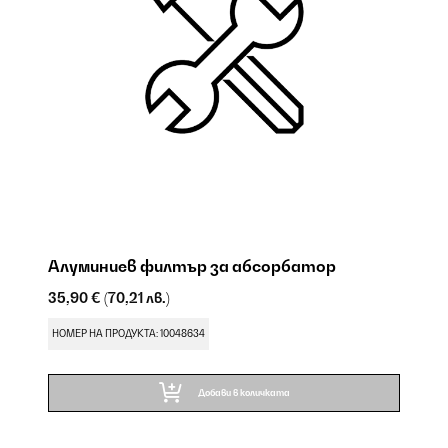
ри
Алуминиев филтър за абсорбатор
Ф
35,90 €
(70,21 лв.)
14
НОМЕР НА ПРОДУКТА: 10048634
НО
Добави в количката