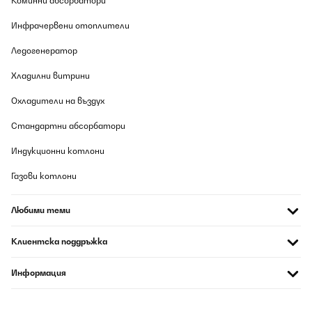
Коминни абсорбатори
Инфрачервени отоплители
Ледогенератор
Хладилни витрини
Охладители на въздух
Стандартни абсорбатори
Индукционни котлони
Газови котлони
Любими теми
Клиентска поддръжка
Информация