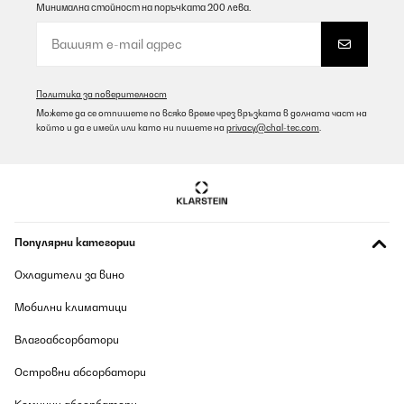
Минимална стойност на поръчката 200 лева.
Политика за поверителност
Можете да се отпишете по всяко време чрез връзката в долната част на
който и да е имейл или като ни пишете на
privacy@chal-tec.com
.
Популярни категории
Охладители за вино
Мобилни климатици
Влагоабсорбатори
Островни абсорбатори