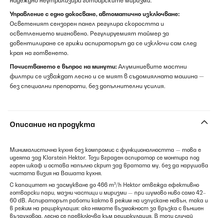
надеждно неутрализира готварските миризми.
Управление с едно докосване, автоматично изключване:
Осветеният сензорен панел регулира скоростта и
осветлението мигновено. Регулируемият таймер за
довентилиране се грижи аспираторът да се изключи сам след
края на готвенето.
Почистването е въпрос на минути:
Алуминиевите мастни
филтри се изваждат лесно и се мият в съдомиялната машина —
без специални препарати, без допълнителни усилия.
Описание на продукта
Минималистична кухня без компромис с функционалността — това е
идеята зад Klarstein Hektor. Този вграден аспиратор се монтира под
горен шкаф и остава напълно скрит зад вратата му, без да нарушава
чистата визия на Вашата кухня.
С капацитет на засмукване до 466 m³/h Hektor отвежда ефективно
готварски пари, мазни частици и миризми — при шумово ниво само 42–
60 dB. Аспираторът работи както в режим на изпускане навън, така и
в режим на рециркулация: ако нямате възможност за връзка с външен
въздуховод, лесно се превключва към рециркулация. В този случай