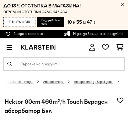
ДО 18 % ОТСТЪПКА В МАГАЗИНА!
ОГРОМНИ ОТСТЪПКИ САМО 24 ЧАСА!
Пазарувайте
10
55
47
FULLSWING18
H
M
S
сега
3 години гаранция
14 дни за връщане на продукта
Домакински уреди
Абсорбатори
Абсорбатор за вграждане
Hektor 60cm 466m³/h Touch Вграден
абсорбатор Бял