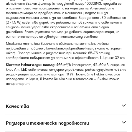
активният въглен филтър (с продуктов номер 10032843, продава се
отделно) поема неутрализирането на миризмите. Алуминиевите
мастни филтри са предварително монтирани, подходящи за
съдомиялна машина и лесни за почистване. Вграденото LED осветление
(2 × 1,5 W) осветява директно работната повърхност, а осветеният
сензорен панел управлява скоростите и осветлението с едно
докосване. Регулируемият таймер за довентилиране гарантира, че
остатъчните пари се извеждат напълно след готвене.
Малката монтажна височина и обиколната монтажна лайсна
позволяват стабилно и компактно закрепване към дъното на горния
шкаф. Препоръчително разстояние при монтаж: 65–75 cm над
готварската повърхност за оптимална ефективност. Ширина: 32 cm.
Klarstein Hektor с един поглед:
466 m³/h капацитет, 42–60 dB, енергиен
клас A++, LED осветление, сензорно управление, режим изпускане навън и
рециркулация, мощност на мотора 70 W. Поръчайте Hektor днес и се
насладете на кухня, в която всичко е на мястото си — включително
аспираторът.
Качества
Размери и технически подробности