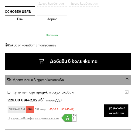
Друга комбинация
Друга комбинация
ОСНОВЕН ЦВЯТ:
Бял
Черно
Налично
Какво означават статусите?
Добави в количката
Достъпен и в друго качество
Купете този продукт разопакован
226,00 €
(442,02 лв.)
(плюс ДДС)
Добави в
FULLSWING18
-18%
С ваучер:
185,32 €
(362,45 лв.)
количката
Продуктов информационен лист