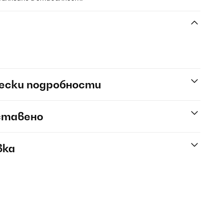
ески подробности
ставено
вка