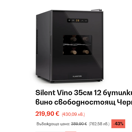
Silent Vino 35см 12 бутил
вино свободностоящ Чер
219,90 €
(430,09 лв.)
-43%
Въвеждаща цена:
389,90 €
(762,58 лв.)