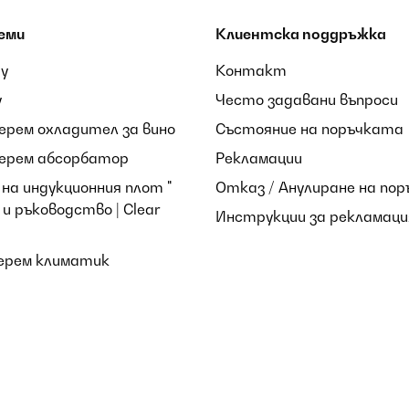
еми
Клиентска поддръжка
ay
Контакт
y
Често задавани въпроси
берем охладител за вино
Състояние на поръчката
берем абсорбатор
Рекламации
на индукционния плот "
Отказ / Анулиране на пор
и ръководство | Clear
Инструкции за рекламаци
берем климатик