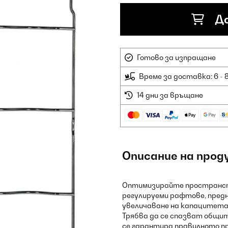
До
Готово за изпращане
Време за доставка: 6 - 
14 дни за връщане
Описание на прод
Оптимизирайте пространств
регулируеми рафтове, предн
увеличаване на капацитета 
Трябва да се спазват общит
се гарантира правилното пр