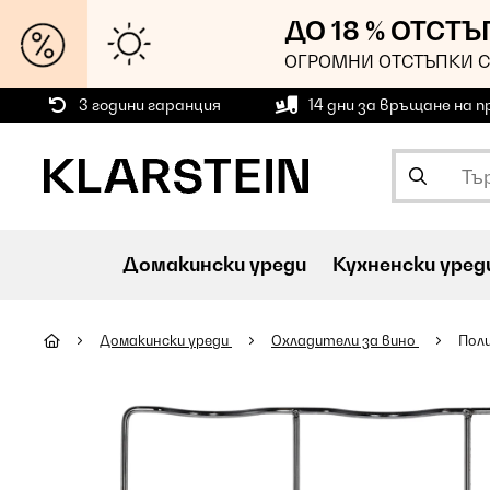
ДО 18 % ОТСТ
ОГРОМНИ ОТСТЪПКИ С
3 години гаранция
14 дни за връщане на 
Домакински уреди
Кухненски уред
Домакински уреди
Oхладители за вино
Поли