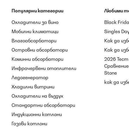
Популярни категории
Любими т
Охладители за вино
Black Frid
Мобилни климатици
Singles Da
Влагоабсорбатори
Как да из
Островни абсорбатори
Как да из
Коминни абсорбатори
2026 Тест 
Сравнение 
Инфрачервени отоплители
Stone
Ледогенератор
как да из
Хладилни витрини
Охладители на въздух
Стандартни абсорбатори
Индукционни котлони
Газови котлони