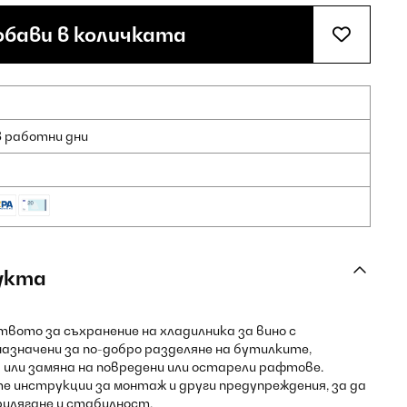
бави в количката
8 работни дни
укта
ото за съхранение на хладилника за вино с
азначени за по-добро разделяне на бутилките,
или замяна на повредени или остарели рафтове.
е инструкции за монтаж и други предупреждения, за да
илягане и стабилност.