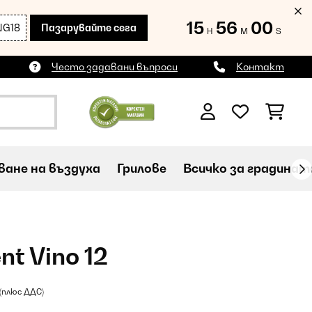
15
55
59
NG18
Пазарувайте сега
H
M
S
Често задавани въпроси
Контакт
ане на въздуха
Грилове
Всичко за градинат
nt Vino 12
(плюс ДДС)