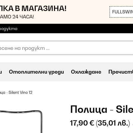
ЪПКА В МАГАЗИНА!
FULLSWI
АМО 24 ЧАСА!
продукта
и
Oтоплителни уреди
Охлаждане
Пречиств
ца - Silent Vino 12
Полица - Sile
17,90 €
(35,01 лв.)