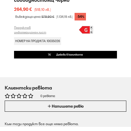
свободностоящ Черно
264,90 €
(518,10 лв.)
-54%
Въвеждаща цена:
579,90 €
(1.134,19 лв.)
Продуктов
информационен лист
НОМЕР НА ПРОДУКТА: 10035026
Добави в количката
Клиентски ревюта
0 ревюта
Напишете ревю
Към този продукт все още няма ревюта.