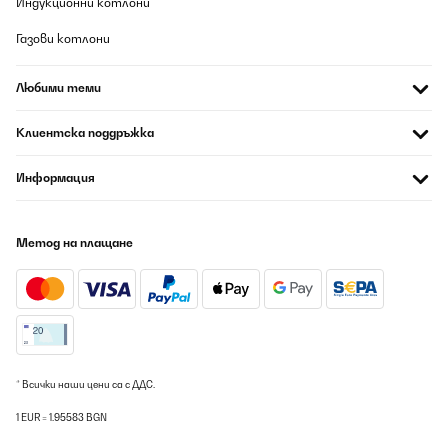
Индукционни котлони
Газови котлони
Любими теми
Клиентска поддръжка
Информация
Метод на плащане
* Всички наши цени са с ДДС.
1 EUR = 1.95583 BGN