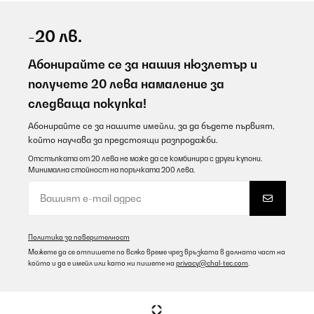
-20 лв.
Абонирайте се за нашия нюзлетър и
получете 20 лева намаление за
следваща покупка!
Абонирайте се за нашите имейли, за да бъдете първият,
който научава за предстоящи разпродажби.
Отстъпката от 20 лева не може да се комбинира с други купони.
Минимална стойност на поръчката 200 лева.
Политика за поверителност
Можете да се отпишете по всяко време чрез връзката в долната част на
който и да е имейл или като ни пишете на
privacy@chal-tec.com
.