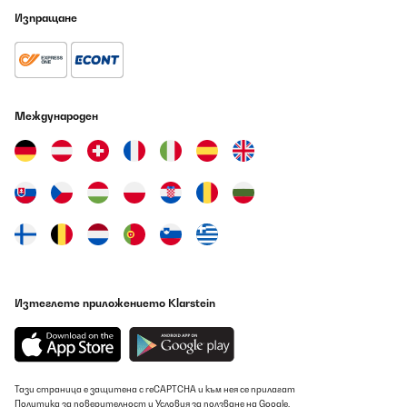
Изпращане
Международен
Изтеглете приложението Klarstein
Тази страница е защитена с reCAPTCHA и към нея се прилагат
Политика за поверителност
и
Условия за ползване
на Google.