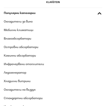
Популярни категории
Охладители за вино
Мобилни климатици
Влагоабсорбатори
Островни абсорбатори
Коминни абсорбатори
Инфрачервени отоплители
Ледогенератор
Хладилни витрини
Охладители на въздух
Стандартни абсорбатори