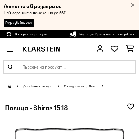
Лятото е в разгара си
Най-горещите намаления до 55%
Пазарувайте сега
3 години гаранция
14 дни за връщане на продукта
Домакински уреди
Oхладители за вино
Полица - Shiraz 15,18