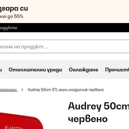
згара си
ия до 55%
продукта
и
Oтоплителни уреди
Охлаждане
Пречиств
адилници
Audrey 50cm 37L мини хладилник червено
Audrey 50cm
червено