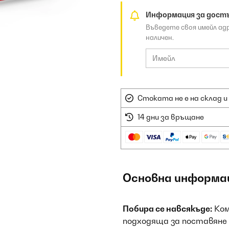
Информация за дост
Въведете своя имейл ад
наличен.
Стоката не е на склад и
14 дни за връщане
Основна информа
Побира се навсякъде:
Ком
подходяща за поставяне п