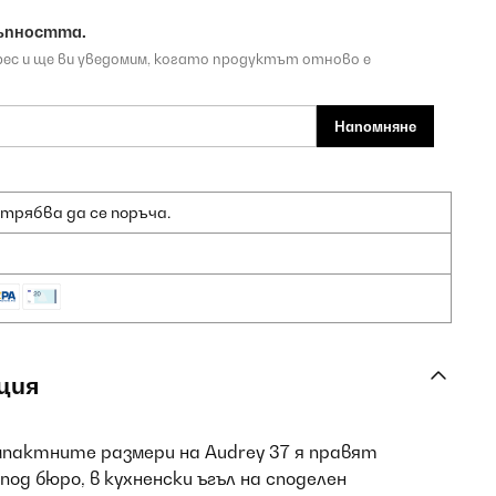
ъпността.
рес и ще ви уведомим, когато продуктът отново е
Напомняне
 трябва да се поръча.
ция
пактните размери на Audrey 37 я правят
од бюро, в кухненски ъгъл на споделен