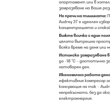
апартамент или в хотелс
замразяване на Ваше раз
Не пречи на тишината:
П
Audrey 37 е идеален избо
концентрацията и споко
Вижте всичко с един погл
цялото вътрешно простр
всяко време на деня или 
Истинско замразяване в
до −18 °C – достатъчно з
натоварен ден.
Икономична работа ден
ефективния компресор ос
консумация на ток – Au
непрекъснато, без да ок
електроенергия.