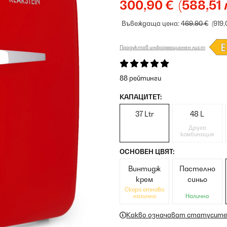
300,90 €
(588,51 
Въвеждаща цена:
469,90 €
(919,
Продуктов информационен лист
88 рейтинги
КАПАЦИТЕТ:
37 Ltr
48 L
Друга
комбинация
ОСНОВЕН ЦВЯТ:
Винтидж
Пастелно
крем
синьо
Скоро отново
налично
Налично
Какво означават статусите