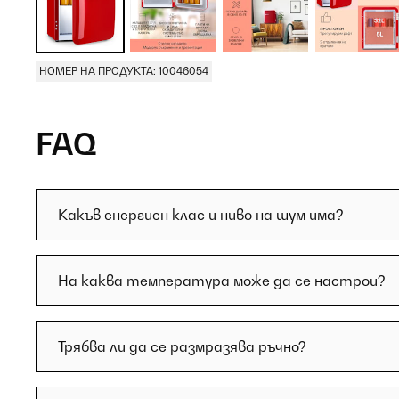
НОМЕР НА ПРОДУКТА: 10046054
FAQ
Какъв енергиен клас и ниво на шум има?
На каква температура може да се настрои?
Трябва ли да се размразява ръчно?