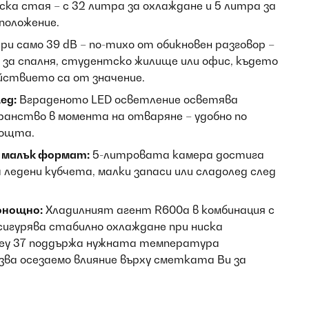
ка стая – с 32 литра за охлаждане и 5 литра за
положение.
ри само 39 dB – по-тихо от обикновен разговор –
р за спалня, студентско жилище или офис, където
йствието са от значение.
ед:
Вграденото LED осветление осветява
анство в момента на отваряне – удобно по
нощта.
 малък формат:
5-литровата камера достига
а ледени кубчета, малки запаси или сладолед след
онощно:
Хладилният агент R600a в комбинация с
игурява стабилно охлаждане при ниска
drey 37 поддържа нужната температура
азва осезаемо влияние върху сметката Ви за