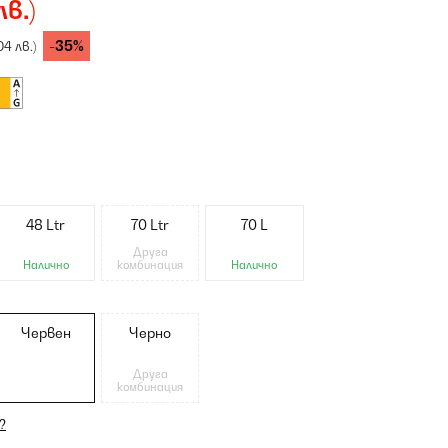
лв.)
-35%
04 лв.)
48 Ltr
70 Ltr
70 L
Друга
Налично
комбинация
Налично
Червен
Черно
Друга
комбинация
?