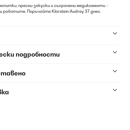
напитки, пресни закуски и съхранени медикаменти –
 работите. Поръчайте Klarstein Audrey 37 днес.
ески подробности
ставено
вка