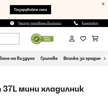
Пазарувайте сега
Често задавани въпроси
Контакт
ане на въздуха
Грилове
Всичко за градинат
 37L мини хладилник