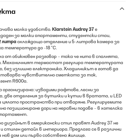
укта
ачава малко удобство.
Klarstein Audrey 37
е
здаден за малки апартаменти, студентски стаи,
2 литра
охлаждащо отделение и 5-литрова камера за
а температура до −18 °C.
хо от обикновен разговор – така че нито в спалнята,
кои. Механичният термостат регулира температурата
но, без излишна електроника. Хладилникът е готов да
натоварва чувствително сметката за ток,
агент R600a.
организирана: извадими рафтове, лесни за
, две отделения за бутилки и кутии в вратата, и LED
а цялото пространство при отваряне. Регулируемите
о позициониране дори на неравни подове – в хотелска
 апартамент.
 дизайнът в американски стил правят Audrey 37 не
 и стилен детайл в интериора. Предлага се в различни
а нов дом или първо собствено жилище.