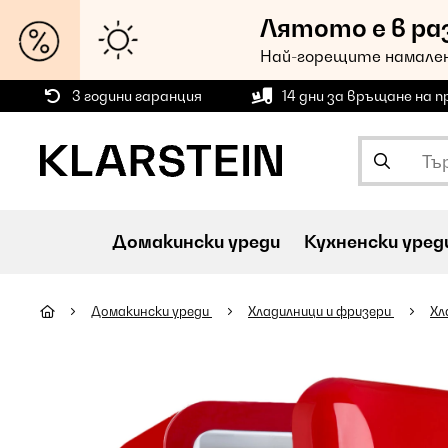
Лятото е в ра
Най-горещите намален
3 години гаранция
14 дни за връщане на 
Домакински уреди
Кухненски уред
Домакински уреди
Хладилници и фризери
Хл