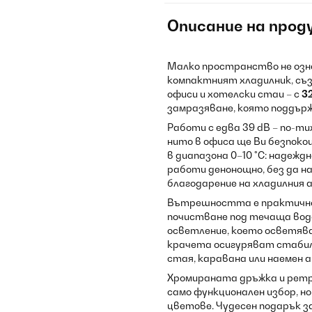
Описание на прод
Малко пространство не озн
компактният хладилник, съ
офиси и хотелски стаи – с
3
замразяване, която поддърж
Работи с едва 39 dB – по-ти
нито в офиса ще Ви безпо
в диапазона 0–10 °C: надежд
работи денонощно, без да 
благодарение на хладилния 
Вътрешността е практично 
почистване под течаща вода
осветление, което осветяв
крачета осигуряват стабилн
стая, каравана или наемен
Хромираната дръжка и ретро
само функционален избор, но
цветове. Чудесен подарък з