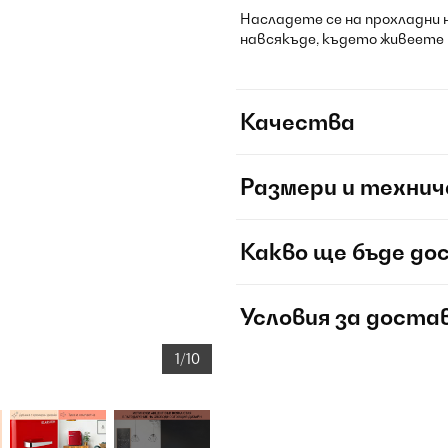
Насладете се на прохладни 
навсякъде, където живеете и
Качества
Размери и технич
Какво ще бъде до
Условия за доста
1/10