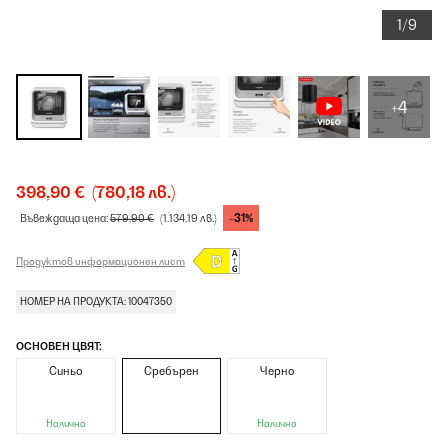
1/9
+4
398,90 €
(780,18 лв.)
-31%
Въвеждаща цена:
579,90 €
(1.134,19 лв.)
Продуктов информационен лист
НОМЕР НА ПРОДУКТА: 10047350
ОСНОВЕН ЦВЯТ:
Синьо
Сребърен
Черно
Налично
Налично