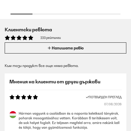
Клиентски ревюта
223 рейтинги
Напишете ревю
Към този продукт все още няма ревюта.
Мнения на клиенти от други държави
ПОТВЪРДЕН ПРЕГЛЕД
07/08/2026
Hárman vagyunk a családban és a naponta keletkező tányérok,
poharak mosogatásához vettem. Korábban 6 terítékesem volt,
de sok helyet foglalt. Ez teljesen megfelel arra, amire nekünk kell
és tökjó, hogy van gyümölcsmosó funkciója.