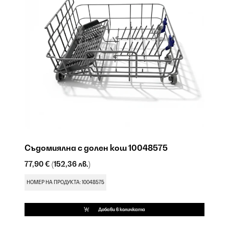
Съдомиялна с долен кош 10048575
С
77,90 €
(152,36 лв.)
17
НОМЕР НА ПРОДУКТА: 10048575
НО
Добави в количката