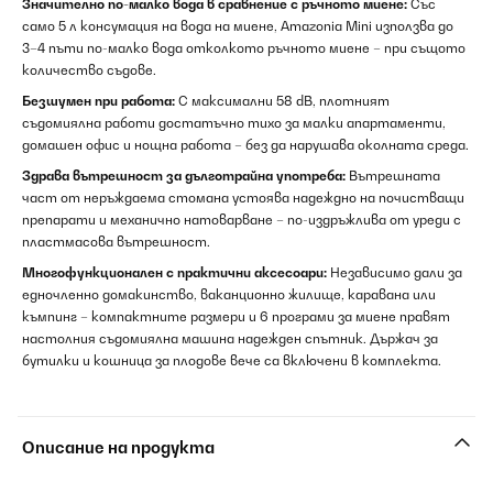
Значително по-малко вода в сравнение с ръчното миене:
Със
само 5 л консумация на вода на миене, Amazonia Mini използва до
3–4 пъти по-малко вода отколкото ръчното миене – при същото
количество съдове.
Безшумен при работа:
С максимални 58 dB, плотният
съдомиялна работи достатъчно тихо за малки апартаменти,
домашен офис и нощна работа – без да нарушава околната среда.
Здрава вътрешност за дълготрайна употреба:
Вътрешната
част от неръждаема стомана устоява надеждно на почистващи
препарати и механично натоварване – по-издръжлива от уреди с
пластмасова вътрешност.
Многофункционален с практични аксесоари:
Независимо дали за
едночленно домакинство, ваканционно жилище, каравана или
къмпинг – компактните размери и 6 програми за миене правят
настолния съдомиялна машина надежден спътник. Държач за
бутилки и кошница за плодове вече са включени в комплекта.
Описание на продукта