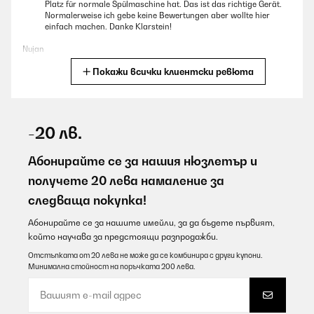
Platz für normale Spülmaschine hat. Das ist das richtige Gerät.
Normalerweise ich gebe keine Bewertungen aber wollte hier
einfach machen. Danke Klarstein!
Nujan
Покажи всички клиентски ревюта
Превод
ПОТВЪРДЕН ПРЕГЛЕД
07/08/2026
-20 лв.
Zaista odlicna. Suprug i ja zivimo u malom stanu s malom
kuhinjom. Meni je bitno da je sude dobro oprano i sterilizirano, a
Абонирайте се за нашия нюзлетър и
s obzirom da nema mjesta za klasicnu veliku perilicu, odlucili smo
получете 20 лева намаление за
se za ovo. Isto planiramo kupiti kampicu pa ce nam dobro doci.
Mi smo za sada prezadovoljni! Svida mi se sto mi je u rangu pulta
следваща покупка!
pa ne lomim kicmu.
Абонирайте се за нашите имейли, за да бъдете първият,
Helena
който научава за предстоящи разпродажби.
Превод
Отстъпката от 20 лева не може да се комбинира с други купони.
Минимална стойност на поръчката 200 лева.
ПОТВЪРДЕН ПРЕГЛЕД
07/08/2026