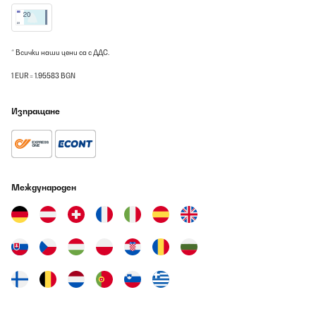
sempre perfettamente pulite e asciutte.Conclusione:Per chi cerca
una lavastoviglie compatta, affidabile e duratura, questa
Klarstein è la scelta perfetta. Anche dopo due anni, rimane uno
degli elettrodomestici più utili in casa.
* Всички наши цени са с ДДС.
Utente Amazon
1 EUR = 1.95583 BGN
Превод
Изпращане
ПОТВЪРДЕН ПРЕГЛЕД
07/08/2026
Dopo due anni di utilizzo, posso dire che questa mini
lavastoviglie Klarstein è stata un acquisto eccellente! È compatta,
silenziosa e continua a funzionare senza problemi, dimostrando
Международен
la sua qualità e affidabilità.Punti di forza:Perfetta per spazi
ridotti: Ideale per chi vive in appartamenti piccoli o per single e
coppie. Occupa poco spazio sul piano di lavoro e si integra bene
nell’ambiente.Efficiente: I 7 programmi di lavaggio coprono ogni
esigenza, dalle stoviglie leggermente sporche a quelle più difficili
da pulire.Silenziosa: Anche durante i cicli di lavaggio più lunghi, il
rumore è minimo, rendendola adatta anche per l’uso serale.Facile
da installare: Si collega rapidamente e non richiede particolari
competenze tecniche.Risparmio di acqua ed energia: Perfetta per
chi vuole un’opzione ecologica senza sprechi.Dopo due anni:La
macchina continua a lavare in modo impeccabile. Non ho
riscontrato guasti né cali di prestazioni, e le stoviglie escono