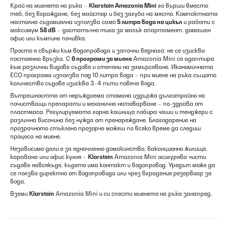
Край на миенето на ръка –
Klarstein
Amazonia Mini
го върши вместо
теб, без вграждане, без майстор и без загуба на място. Компактната
настолна съдомиялна използва само
5 литра вода на цикъл
и работи с
максимум
58 dB
– достатъчно тиха за малък апартамент, домашен
офис или къмпинг почивка.
Просто я свържи към водопровода и започни веднага: не се изисква
постоянна връзка. С
6 програми за миене
Amazonia Mini се адаптира
към различни видове съдове и степени на замърсяване. Икономичната
ECO програма използва под 10 литра вода – при миене на ръка същото
количество съдове изисква 3–4 пъти повече вода.
Вътрешността от неръждаема стомана издържа дълготрайно на
почистващи препарати и механично натоварване – по-здрава от
пластмаса. Регулируемата горна кошница побира чаши и тенджери с
различна височина без нужда от пренареждане. Благодарение на
прозрачното стъклено прозорче можеш по всяко време да следиш
процеса на миене.
Независимо дали е за едночленно домакинство, ваканционно жилище,
каравана или офис кухня –
Klarstein
Amazonia Mini осигурява чисти
съдове навсякъде, където има контакт и водопровод. Уредът може да
се ползва директно от водопровода или чрез вградения резервоар за
вода.
Вземи
Klarstein
Amazonia Mini и си спести миенето на ръка занапред.