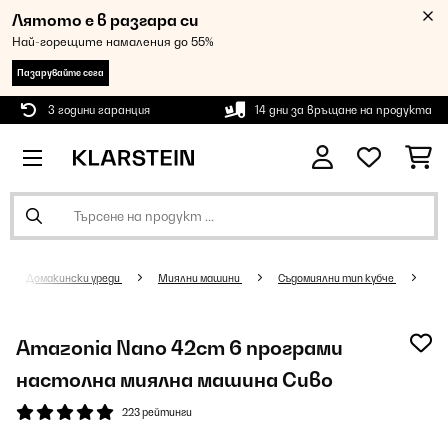
Лятото е в разгара си
Най-горещите намаления до 55%
Пазарувайте сега
3 години гаранция
14 дни за връщане на продукта
Домакински уреди
Миялни машини
Съдомиялни тип кубче
Amazonia Nano 42cm 6 програми
настолна миялна машина Сиво
223 рейтинги