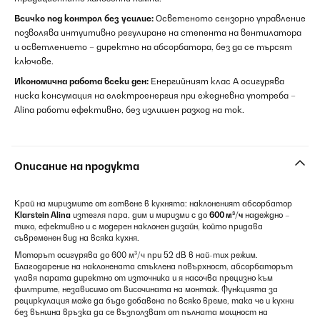
Всичко под контрол без усилие:
Осветеното сензорно управление
позволява интуитивно регулиране на степента на вентилатора
и осветлението – директно на абсорбатора, без да се търсят
ключове.
Икономична работа всеки ден:
Енергийният клас А осигурява
ниска консумация на електроенергия при ежедневна употреба –
Alina работи ефективно, без излишен разход на ток.
Описание на продукта
Край на миризмите от готвене в кухнята: наклоненият абсорбатор
Klarstein Alina
изтегля пара, дим и миризми с до
600 м³/ч
надеждно –
тихо, ефективно и с модерен наклонен дизайн, който придава
съвременен вид на всяка кухня.
Моторът осигурява до 600 м³/ч при 52 dB в най-тих режим.
Благодарение на наклонената стъклена повърхност, абсорбаторът
улавя парата директно от източника и я насочва прецизно към
филтрите, независимо от височината на монтаж. Функцията за
рециркулация може да бъде добавена по всяко време, така че и кухни
без външна връзка да се възползват от пълната мощност на