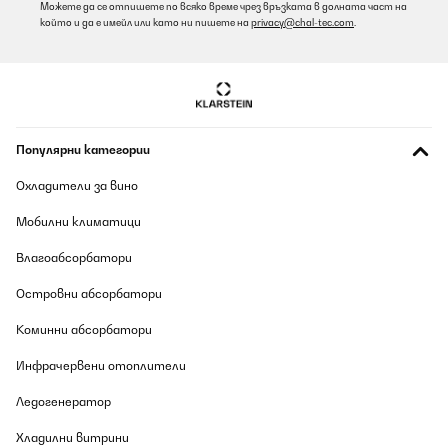
Можете да се отпишете по всяко време чрез връзката в долната част на
който и да е имейл или като ни пишете на
privacy@chal-tec.com
.
Популярни категории
Охладители за вино
Мобилни климатици
Влагоабсорбатори
Островни абсорбатори
Коминни абсорбатори
Инфрачервени отоплители
Ледогенератор
Хладилни витрини