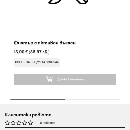
Филтър с активен въглен
А
18,90 €
(36,97 лв.)
24
НОМЕР НА ПРОДУКТА: 10047744
НО
Добави в количката
Клиентски ревюта
0 ревюта