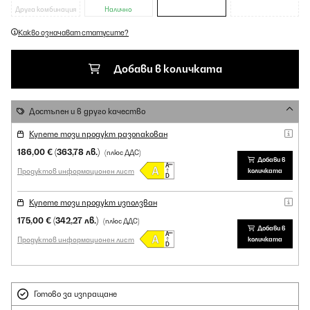
Друга комбинация
Налично
Какво означават статусите?
Добави в количката
Достъпен и в друго качество
Купете този продукт разопакован
186,00 €
(363,78 лв.)
(плюс ДДС)
Добави в
Продуктов информационен лист
количката
Купете този продукт използван
175,00 €
(342,27 лв.)
(плюс ДДС)
Добави в
Продуктов информационен лист
количката
Готово за изпращане