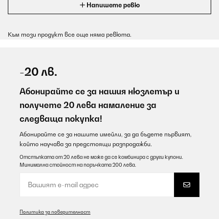
Напишете ревю
Към този продукт все още няма ревюта.
-20 лв.
Абонирайте се за нашия нюзлетър и
получете 20 лева намаление за
следваща покупка!
Абонирайте се за нашите имейли, за да бъдете първият,
който научава за предстоящи разпродажби.
Отстъпката от 20 лева не може да се комбинира с други купони.
Минимална стойност на поръчката 200 лева.
Политика за поверителност