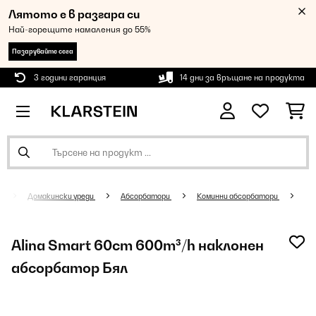
Лятото е в разгара си
Най-горещите намаления до 55%
Пазарувайте сега
3 години гаранция
14 дни за връщане на продукта
Домакински уреди
Абсорбатори
Коминни абсорбатори
Alina Smart 60cm 600m³/h наклонен
абсорбатор Бял