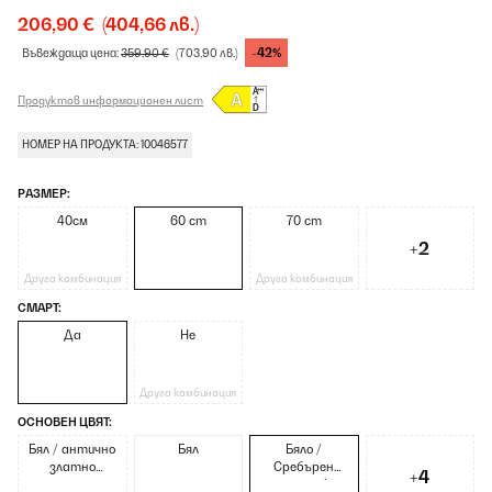
206,90 €
(404,66 лв.)
-42%
Въвеждаща цена:
359,90 €
(703,90 лв.)
Продуктов информационен лист
НОМЕР НА ПРОДУКТА: 10046577
РАЗМЕР:
40см
60 cm
70 cm
+2
Друга комбинация
Друга комбинация
СМАРТ:
Да
Не
Друга комбинация
ОСНОВЕН ЦВЯТ:
Бял / антично
Бял
Бяло /
златно
Сребърен
+4
метално
металик