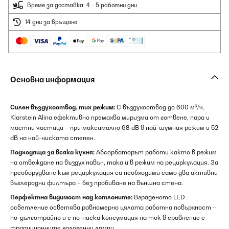
Време за доставка: 4 - 5 работни дни
14 дни за връщане
Основна информация
Силен въздухоотвод, тих режим:
С въздухоотвод до 600 м³/ч,
Klarstein Alina ефективно премахва миризми от готвене, пара и
мастни частици – при максимално 68 dB в най-шумния режим и 52
dB на най-ниската степен.
Подходяща за всяка кухня:
Абсорбаторът работи както в режим
на отвеждане на въздух навън, така и в режим на рециркулация. За
преоборудване към рециркулация са необходими само два активни
въглеродни филтъра – без пробиване на външна стена.
Перфектна видимост над котлоните:
Вграденото LED
осветление осветява равномерно цялата работна повърхност –
по-дълготрайно и с по-ниска консумация на ток в сравнение с
традиционните халогенни лампи.