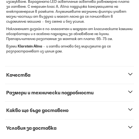
изсмукване. Вграденото LED осветление осветява равномерно плота
за готвене. С енергиен клас A, Alina поддържа консумацията на
електроенергия в рамките. Алуминиевите мазнинни филтри улавят
мазни частици от въздуха и могат лесно да се почистват в
съдомиялна машина – без смяна и без усилие.
Наклоненият дизайн е по-елегантен и модерен от класическите коминни
абсорбатори и е особено подходящ за обновяване на кухни.
Препоръчително разстояние за монтаж от плота: 65–75 см.
Вземи
Klarstein Alina
– и готви отново без миризмите да се
разпространяват из целия дом.
Качества
Размери и технически подробности
Какво ще бъде доставено
Условия за доставка