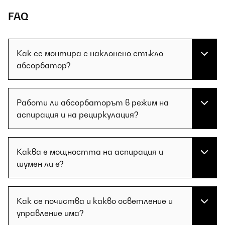
FAQ
Как се монтира с наклонено стъкло
абсорбатор?
Работи ли абсорбаторът в режим на
аспирация и на рециркулация?
Каква е мощността на аспирация и
шумен ли е?
Как се почиства и какво осветление и
управление има?