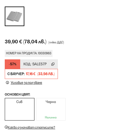
39,90 €
(78,04 лв.)
(плюс ДДС)
НОМЕР НА ПРОДУКТА: 10030963
-57%
КОД:
SALE57P
С ВАУЧЕР:
17,16 €
(33,56 ЛВ.)
Условия за ползване
ОСНОВЕН ЦВЯТ:
Сив
Черно
Налично
Какво означават статусите?