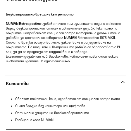
Безкомпромисно връщане към ретрото
NUMAN Retrospective
изявява почит към изминалите години с акцент
върху безкомпромисния, стилен и автентичен дизайн. Текстилното
покритие, направено от специален ретро материал, е допълнителна
добавка за централния говорител
NUMAN
Retrospective 1978 MKII.
Силната връзка осигурява лесно закрепване и разединяване на
покритието. По този начин вътрешните ръбове се обработват с PU
лак, за да се предпази от надраскване и повреда.
Елегантен дизайн от най-високо ниво, който съчетава класически и
иновативни детайли в едно вечно цяло.
Качества
Сваляем текстилен кейс, изработен от специален ретро плат
Силна връзка без конектори или щифтове
Оптимална защита на високоговорителите
Гравирано лого NUMAN