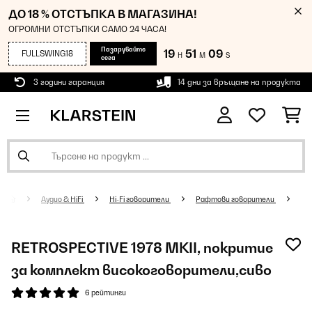
ДО 18 % ОТСТЪПКА В МАГАЗИНА!
ОГРОМНИ ОТСТЪПКИ САМО 24 ЧАСА!
Пазарувайте
19
51
08
FULLSWING18
H
M
S
сега
3 години гаранция
14 дни за връщане на продукта
Аудио & HiFi
Hi-Fi говорители
Рафтови говорители
RETROSPECTIVE 1978 MKII, покритие
за комплект високоговорители,сиво
6 рейтинги