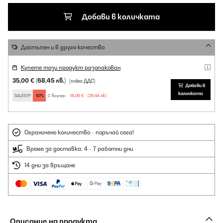
Добави в количката
Достъпен и в друго качество
Купете този продукт разопакован
35,00 €
(68,45 лв.)
(плюс ДДС)
Добави в
количката
SALE57P
-57%
С ваучер:
15,05 €
(29,44 лв.)
Ограничено количество - поръчай сега!
Време за доставка: 4 - 7 работни дни
14 дни за връщане
Описание на продукта