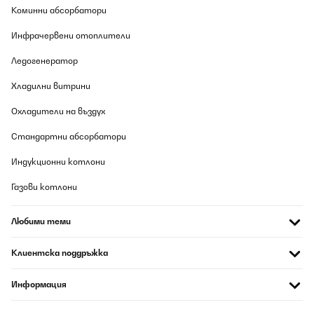
09/08/2026
Коминни абсорбатори
Ottimo prodotto. Facile da montare. Esteticamente migliorano le
Инфрачервени отоплители
casse.
Ледогенератор
Utente Amazon
Хладилни витрини
Превод
Охладители на въздух
Стандартни абсорбатори
Индукционни котлони
Газови котлони
Любими теми
Клиентска поддръжка
Информация