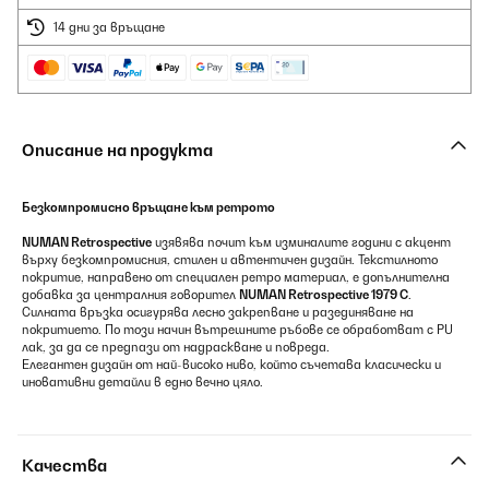
14 дни за връщане
Описание на продукта
Безкомпромисно връщане към ретрото
NUMAN Retrospective
изявява почит към изминалите години с акцент
върху безкомпромисния, стилен и автентичен дизайн. Текстилното
покритие, направено от специален ретро материал, е допълнителна
добавка за централния говорител
NUMAN Retrospective 1979 C
.
Силната връзка осигурява лесно закрепване и разединяване на
покритието. По този начин вътрешните ръбове се обработват с PU
лак, за да се предпази от надраскване и повреда.
Елегантен дизайн от най-високо ниво, който съчетава класически и
иновативни детайли в едно вечно цяло.
Качества