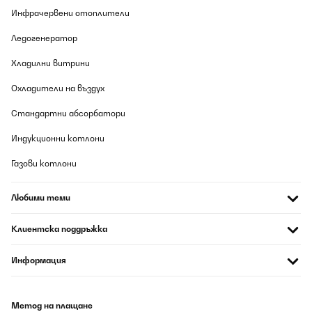
Инфрачервени отоплители
Ледогенератор
Хладилни витрини
Охладители на въздух
Стандартни абсорбатори
Индукционни котлони
Газови котлони
Любими теми
Клиентска поддръжка
Информация
Метод на плащане