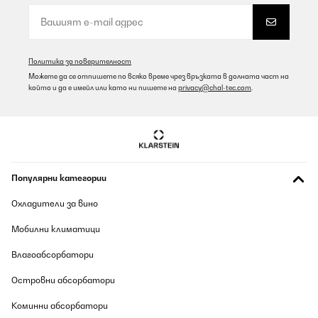
Политика за поверителност
Можете да се отпишете по всяко време чрез връзката в долната част на
който и да е имейл или като ни пишете на
privacy@chal-tec.com
.
Популярни категории
Охладители за вино
Мобилни климатици
Влагоабсорбатори
Островни абсорбатори
Коминни абсорбатори