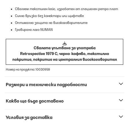
Сваляем текстилен кейс, изработен от специален ретро плат
Силна връзка без конектори или щифтове
Оптимална защита на високоговорителите
Гравирано лого NUMAN
Свалете упътване за употреба
Retrospective 1979 C, черно-кафяво, текстилно
покритие, покритие на централния високоговорител
Номер на продукта: 10030959
Размери и технически подробности
Какво ще бъде доставено
Условия за доставка