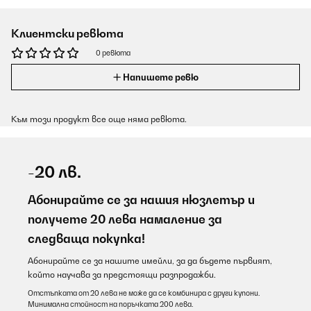
Клиентски ревюта
0 ревюта
Напишете ревю
Към този продукт все още няма ревюта.
-20 лв.
Абонирайте се за нашия нюзлетър и
получете 20 лева намаление за
следваща покупка!
Абонирайте се за нашите имейли, за да бъдете първият,
който научава за предстоящи разпродажби.
Отстъпката от 20 лева не може да се комбинира с други купони.
Минимална стойност на поръчката 200 лева.