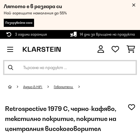
Лятото е в разгара си
Най-горещите намаления до 55%
Пазарувайте сега
3 години гаранция
14 дни за връщане на продукта
Аудио & HiFi
Говорители
Retrospective 1979 C, черно-кафяво,
текстилно покритие, покритие на
централния високоговорител