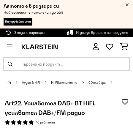
Лятото е в разгара си
Най-горещите намаления до 55%
Пазарувайте сега
3 години гаранция
14 дни за връщане на продукта
Аудио & HiFi
Hi-Fi компоненти
CD плейъри
Art22, Усилвател DAB+ BT HiFi,
усилвател DAB+/FM радио
10 рейтинги