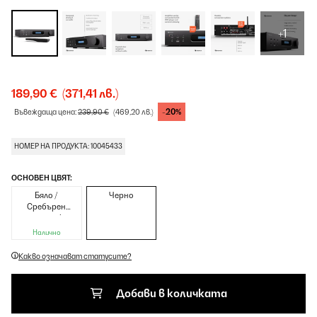
+1
189,90 €
(371,41 лв.)
-20%
Въвеждаща цена:
239,90 €
(469,20 лв.)
НОМЕР НА ПРОДУКТА: 10045433
ОСНОВЕН ЦВЯТ:
Бяло /
Черно
Сребърен
металик
Налично
Какво означават статусите?
Добави в количката