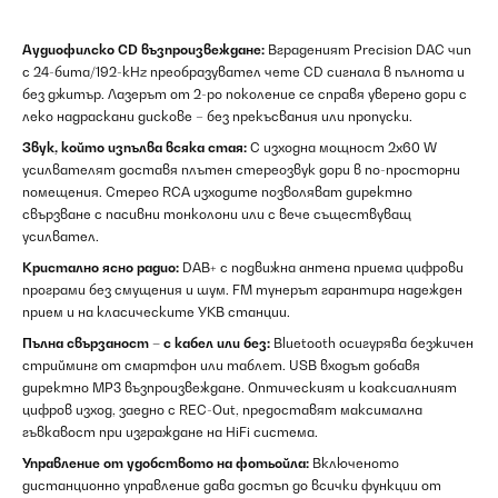
Аудиофилско CD възпроизвеждане:
Вграденият Precision DAC чип
с 24-бита/192-kHz преобразувател чете CD сигнала в пълнота и
без джитър. Лазерът от 2-ро поколение се справя уверено дори с
леко надраскани дискове – без прекъсвания или пропуски.
Звук, който изпълва всяка стая:
С изходна мощност 2x60 W
усилвателят доставя плътен стереозвук дори в по-просторни
помещения. Стерео RCA изходите позволяват директно
свързване с пасивни тонколони или с вече съществуващ
усилвател.
Кристално ясно радио:
DAB+ с подвижна антена приема цифрови
програми без смущения и шум. FM тунерът гарантира надежден
прием и на класическите УКВ станции.
Пълна свързаност – с кабел или без:
Bluetooth осигурява безжичен
стрийминг от смартфон или таблет. USB входът добавя
директно MP3 възпроизвеждане. Оптическият и коаксиалният
цифров изход, заедно с REC-Out, предоставят максимална
гъвкавост при изграждане на HiFi система.
Управление от удобството на фотьойла:
Включеното
дистанционно управление дава достъп до всички функции от