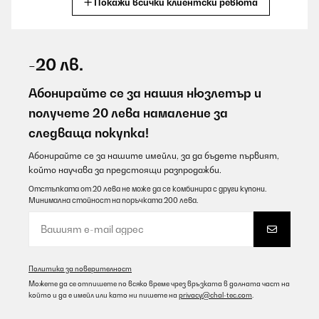
Покажи всички клиентски ревюта
Превод
ПОТВЪРДЕН ПРЕГЛЕД
06/08/2026
-20 лв.
Funktioniert gut
Абонирайте се за нашия нюзлетър и
Amazon-Benutzer
получете 20 лева намаление за
следваща покупка!
Превод
Абонирайте се за нашите имейли, за да бъдете първият,
ПОТВЪРДЕН ПРЕГЛЕД
който научава за предстоящи разпродажби.
06/08/2026
Отстъпката от 20 лева не може да се комбинира с други купони.
Минимална стойност на поръчката 200 лева.
Der Verstärker entspricht meinen Vorstellungen. Angeschlossen
am Fernseher sehr guter Ton mit vorhandenen
Lautsprechern.DAB plus Empfang sehr schlecht. Bis unmöglich
Amazon-Benutzer
Политика за поверителност
Превод
Можете да се отпишете по всяко време чрез връзката в долната част на
който и да е имейл или като ни пишете на
privacy@chal-tec.com
.
ПОТВЪРДЕН ПРЕГЛЕД