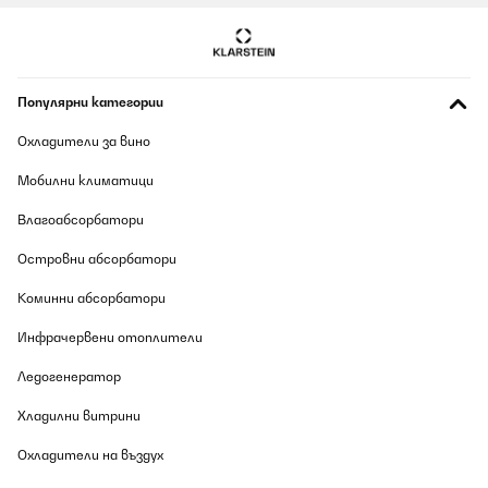
06/08/2026
tres bien
Usuario/a de amazon
Популярни категории
Превод
Охладители за вино
Мобилни климатици
ПОТВЪРДЕН ПРЕГЛЕД
06/08/2026
Влагоабсорбатори
Produkt wie beschrieben Mega gut und von der Verarbeitung das
Островни абсорбатори
mit den DAB ist ein bisschen doof, wenn man in einer Beton
Wohnung wohnt ist der Empfang ein bisschen schlecht.
Ansonsten ist das Gerät Tipi Tobi
Коминни абсорбатори
Amazon-Benutzer
Инфрачервени отоплители
Превод
Ледогенератор
Хладилни витрини
ПОТВЪРДЕН ПРЕГЛЕД
06/08/2026
Охладители на въздух
Produkt wie beschrieben Mega gut und von der Verarbeitung das