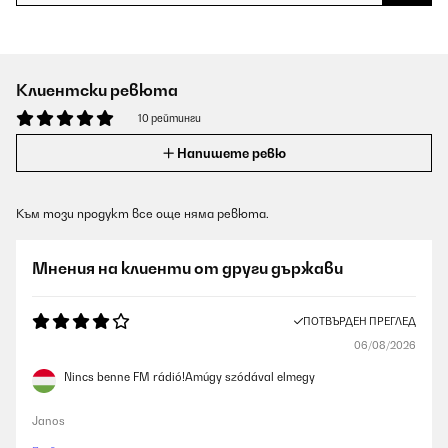
Клиентски ревюта
10 рейтинги
Напишете ревю
Към този продукт все още няма ревюта.
Мнения на клиенти от други държави
ПОТВЪРДЕН ПРЕГЛЕД
06/08/2026
Nincs benne FM rádió!Amúgy szódával elmegy
Janos