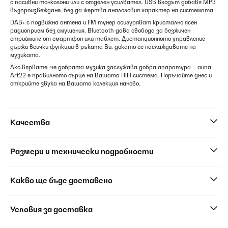
с пасивни тонколони или с отделен усилвател. USB входът добавя MP3
възпроизвеждане, без да жертва аналоговия характер на системата.
DAB+ с подвижна антена и FM тунер осигуряват кристално ясен
радиоприем без смущения. Bluetooth дава свобода за безжичен
стрийминг от смартфон или таблет. Дистанционното управление
държи всички функции в ръката Ви, докато се наслаждавате на
музиката.
Ако вярвате, че добрата музика заслужава добра апаратура – auna
Art22 е правилното сърце на Вашата HiFi система. Поръчайте днес и
открийте звука на Вашата колекция наново.
Качества
Размери и технически подробности
Какво ще бъде доставено
Условия за доставка