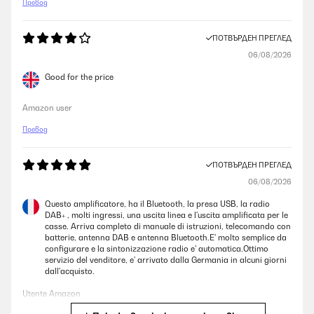
Превод
ПОТВЪРДЕН ПРЕГЛЕД
06/08/2026
Good for the price
Amazon user
Превод
ПОТВЪРДЕН ПРЕГЛЕД
06/08/2026
Questo amplificatore, ha il Bluetooth, la presa USB, la radio
DAB+ , molti ingressi, una uscita linea e l'uscita amplificata per le
casse. Arriva completo di manuale di istruzioni, telecomando con
batterie, antenna DAB e antenna Bluetooth.E' molto semplice da
configurare e la sintonizzazione radio e' automatica.Ottimo
servizio del venditore, e' arrivato dalla Germania in alcuni giorni
dall'acquisto.
Utente Amazon