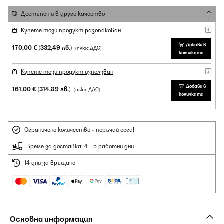
Достъпен и в друго качество
Купете този продукт разопакован
Добави в
170,00 €
(332,49 лв.)
(плюс ДДС)
количката
Купете този продукт използван
Добави в
161,00 €
(314,89 лв.)
(плюс ДДС)
количката
Ограничено количество - поръчай сега!
Време за доставка: 4 - 5 работни дни
14 дни за връщане
Основна информация