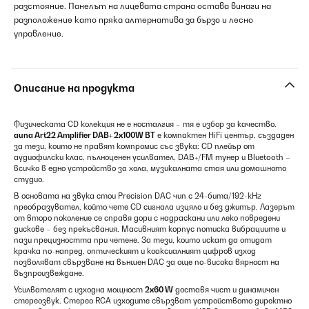
разстояние. Панелът на лицевата страна остава винаги на
разположение като пряка алтернатива за бързо и лесно
управление.
Описание на продукта
Физическата CD колекция не е носталгия – тя е избор за качество.
auna Art22 Amplifier DAB+ 2x100W BT
е компактен HiFi център, създаден
за тези, които не правят компромис със звука: CD плейър от
аудиофилски клас, пълноценен усилвател, DAB+/FM тунер и Bluetooth –
всичко в едно устройство за хола, музикалната стая или домашното
студио.
В основата на звука стои Precision DAC чип с 24-бита/192-kHz
преобразувател, който чете CD сигнала изцяло и без джитър. Лазерът
от второ поколение се справя дори с надраскани или леко повредени
дискове – без прекъсвания. Масивният корпус потиска вибрациите и
пази прецизността при четене. За тези, които искат да отидат
крачка по-напред, оптическият и коаксиалният цифров изход
позволяват свързване на външен DAC за още по-висока вярност на
възпроизвеждане.
Усилвателят с изходна мощност
2x60 W
доставя чист и динамичен
стереозвук. Стерео RCA изходите свързват устройството директно