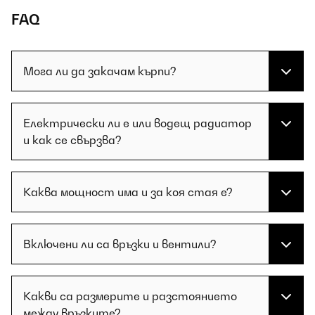
FAQ
Мога ли да закачам кърпи?
Електрически ли е или водещ радиатор
и как се свързва?
Каква мощност има и за коя стая е?
Включени ли са връзки и вентили?
Какви са размерите и разстоянието
между връзките?