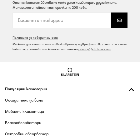
Отстъпката от 20 лева не може да се комбинира с други купони.
Минимална стойност на поръчката 200 лева.
Политика за поверителност
Можете да се отпишете по всяко време чрез връзката в долната част на
който и да е имейл или като ни пишете на
privacy@chal-tec.com
.
Популярни категории
Охладители за вино
Мобилни климатици
Влагоабсорбатори
Островни абсорбатори