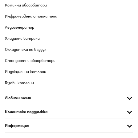
Коминни абсорбатори
Инфрачервени отоплители
Ледогенератор
Хладилни витрини
Охладители на въздух
Стандартни абсорбатори
Индукционни котлони
Газови котлони
Любими теми
Клиентска поддръжка
Информация