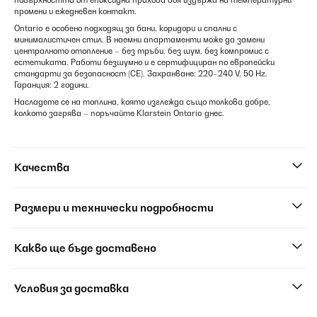
повърхността от епоксидна прахова боя издържа на температурни
промени и ежедневен контакт.
Ontario е особено подходящ за бани, коридори и спални с
минималистичен стил. В наемни апартаменти може да замени
централното отопление – без тръби, без шум, без компромис с
естетиката. Работи безшумно и е сертифициран по европейски
стандарти за безопасност (CE). Захранване: 220–240 V, 50 Hz.
Гаранция: 2 години.
Насладете се на топлина, която изглежда също толкова добре,
колкото загрява – поръчайте Klarstein Ontario днес.
Качества
Размери и технически подробности
Какво ще бъде доставено
Условия за доставка