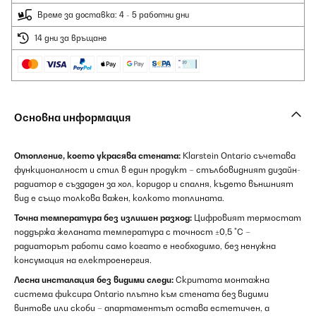
Време за доставка: 4 - 5 работни дни
14 дни за връщане
Основна информация
Отопление, което украсява стената:
Klarstein Ontario съчетава
функционалност и стил в един продукт – стълбовидният дизайн-
радиатор е създаден за хол, коридор и спалня, където външният
вид е също толкова важен, колкото топлината.
Точна температура без излишен разход:
Цифровият термостат
поддържа желаната температура с точност ±0,5 °C –
радиаторът работи само когато е необходимо, без ненужна
консумация на електроенергия.
Лесна инсталация без видими следи:
Скритата монтажна
система фиксира Ontario плътно към стената без видими
винтове или скоби – апартаментът остава естетичен, а