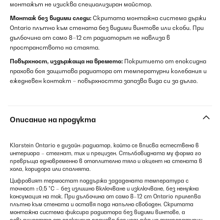
монтажът не изисква специализиран майстор.
Монтаж без видими следи:
Скритата монтажна система държи
Ontario плътно към стената без видими винтове или скоби. При
дълбочина от само 8–12 cm радиаторът не навлиза в
пространството на стаята.
Повърхност, издържаща на времето:
Покритието от епоксидна
прахова боя защитава радиатора от температурни колебания и
ежедневен контакт – повърхността запазва вида си за дълго.
Описание на продукта
Klarstein Ontario е дизайн-радиатор, който се вписва естествено в
интериора – стегнат, тих и прецизен. Стълбовидната му форма го
превръща едновременно в отоплително тяло и акцент на стената в
хола, коридора или спалнята.
Цифровият термостат поддържа зададената температура с
точност ±0,5 °C – без излишно включване и изключване, без ненужна
консумация на ток. При дълбочина от само 8–12 cm Ontario прилепва
плътно към стената и оставя пода напълно свободен. Скритата
монтажна система фиксира радиатора без видими винтове, а