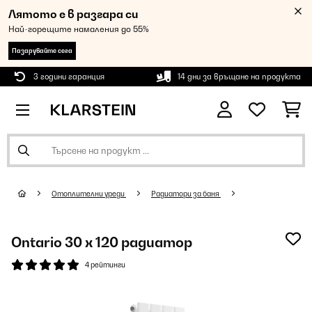
Лятото е в разгара си
Най-горещите намаления до 55%
Пазарувайте сега
3 години гаранция
14 дни за връщане на продукта
Oтоплителни уреди
Радиатори за баня
Ontario 30 x 120 радиатор
4 рейтинги