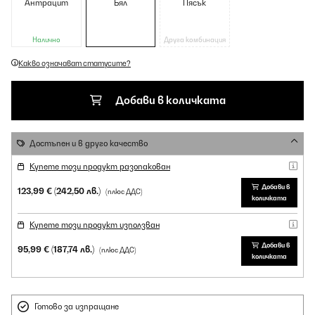
Антрацит
Бял
Пясък
Налично
Друга комбинация
Какво означават статусите?
Добави в количката
Достъпен и в друго качество
Купете този продукт разопакован
Добави в
123,99 €
(242,50 лв.)
(плюс ДДС)
количката
Купете този продукт използван
Добави в
95,99 €
(187,74 лв.)
(плюс ДДС)
количката
Готово за изпращане