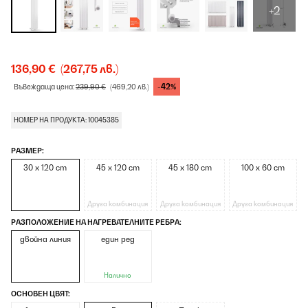
+2
136,90 €
(267,75 лв.)
-42%
Въвеждаща цена:
239,90 €
(469,20 лв.)
НОМЕР НА ПРОДУКТА: 10045385
РАЗМЕР:
30 x 120 cm
45 x 120 cm
45 x 180 cm
100 x 60 cm
Друга комбинация
Друга комбинация
Друга комбинация
РАЗПОЛОЖЕНИЕ НА НАГРЕВАТЕЛНИТЕ РЕБРА:
двойна линия
един ред
Налично
ОСНОВЕН ЦВЯТ: