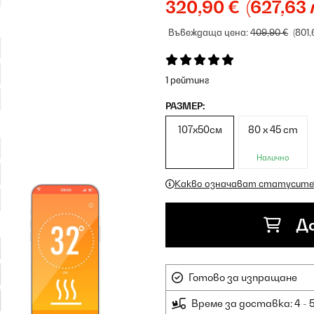
320,90 €
(627,63 
Въвеждаща цена:
409,90 €
(801,
1 рейтинг
РАЗМЕР:
107х50см
80 x 45 cm
Налично
Какво означават статусите
До
Готово за изпращане
Време за доставка: 4 - 