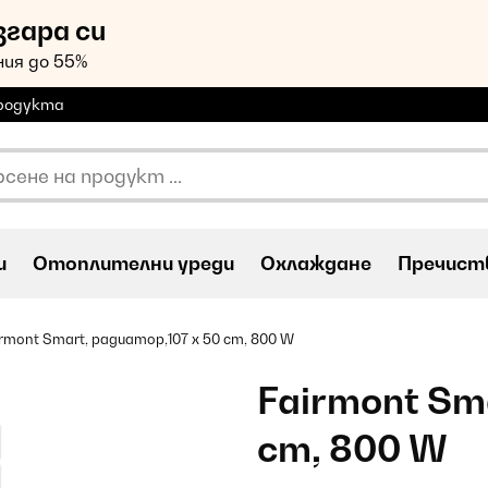
згара си
ия до 55%
продукта
и
Oтоплителни уреди
Охлаждане
Пречиств
irmont Smart, радиатор,107 x 50 cm, 800 W
Fairmont Sm
cm, 800 W