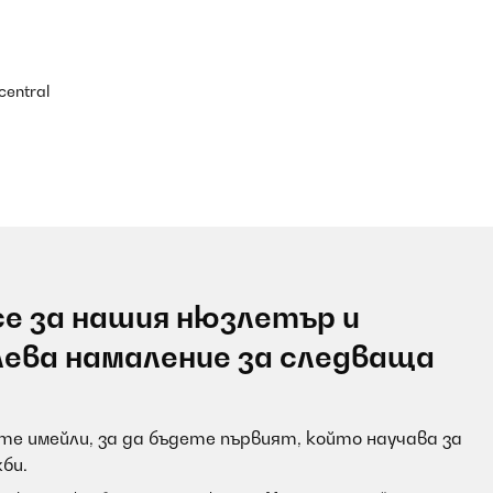
central
е за нашия нюзлетър и
лева намаление за следваща
е имейли, за да бъдете първият, който научава за
би.