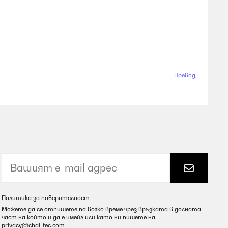
Превод
Политика за поверителност
Можете да се отпишете по всяко време чрез връзката в долната
част на който и да е имейл или като ни пишете на
privacy@chal-tec.com
.