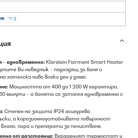
ция
я – едновременно:
Klarstein Fairmont Smart Heater
ърпите Ви наведнъж – подходящ за баня и
а хотелско ниво всеки ден у дома.
не:
Мощността от 400 до 1 200 W гарантира,
 60 минути – а банята се затопля едновременно с
а:
Степен на защита IP24 осигурява
ъски, а корозионноустойчивата повърхност
влага, пара и препарати за почистване.
елно от разстояние:
Вграденият термостат и