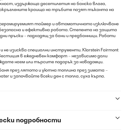
хност, издържаща десетилетия на банска влага,
 Закръглените краища на тръбите пазят тъканта на
ограмируемият таймер и автоматичното изключване
 безопасна и ефективна работа. Степента на защита
одни пръски – подходящ за бани и предбанници. Работи
 не изисква специални инструменти. Klarstein Fairmont
нвестиция в ежедневен комфорт – независимо дали
ждате наем или търсите подарък за новодомци.
баня през лятото и уютна топлина през зимата –
ater и започвайте всеки ден с топла, суха кърпа.
ески подробности