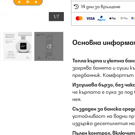
14 дни за връщане
1/7
Основна информа
+2
Топла кърпа и уютна бан
загрява банята и суши к
предбанник. Комфортът н
Изсушава бързо, без чака
че кърпата е суха за под
нея.
Създаден за банска сред
устойчивост на водни пр
издържа десетилетия на 
Пълен контрол, включит