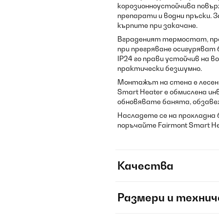
корозионноустойчива повър
препарати и водни пръски.
кърпите при закачане.
Вграденият термостат, пр
при прегряване осигуряват
IP24 го прави устойчив на в
практически безшумно.
Монтажът на стена е лесен и
Smart Heater е обмислена и
обновявате банята, обзаве
Насладете се на прохладна 
поръчайте Fairmont Smart He
Качества
Размери и технич