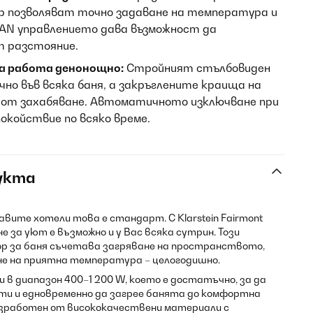
 позволяват точно задаване на температура и
LAN управлението дава възможност да
т разстояние.
на работа денонощно:
Стройният стълбовиден
чно във всяка баня, а закръглените краища на
от захабяване. Автоматичното изключване при
окойствие по всяко време.
укта
бавите хотели това е стандарт. С Klarstein Fairmont
 за уют е възможно и у Вас всяка сутрин. Този
р за баня съчетава загряване на пространството,
не на приятна температура – целогодишно.
и в диапазон 400–1 200 W, което е достатъчно, за да
ути и едновременно да загрее банята до комфортна
зработен от висококачествени материали с