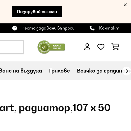
Пазарувайте сега
Често задавани въпроси
Контакт
ане на въздуха
Грилове
Всичко за градинат
art, радиатор,107 x 50