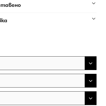
ставено
вка