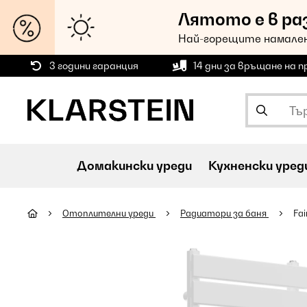
Лятото е в ра
Най-горещите намален
3 години гаранция
14 дни за връщане на 
Домакински уреди
Кухненски уред
Oтоплителни уреди
Радиатори за баня
Fa