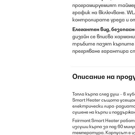
програмируемият таймер
график на включване. W
контролирате уреда и о
Елегантен вид, безопас
дизайн се вписва хармони
тръбите пазят кърпите 
прегряване гарантира сп
Описание на прод
Топла кърпа след душ – в ху
Smart Heater същото усещане
електрически лира-радиато
сушене на кърпи и поддържа
Fairmont Smart Heater работ
изсуши кърпа за под 60 мин
температура. Корпусът е и