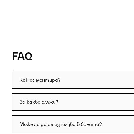
FAQ
Как се монтира?
За какво служи?
Може ли да се използва в банята?