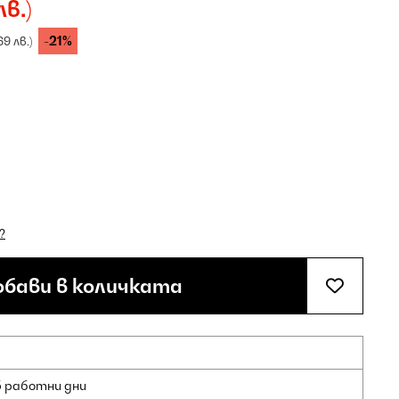
лв.)
-21%
69 лв.)
?
бави в количката
5 работни дни