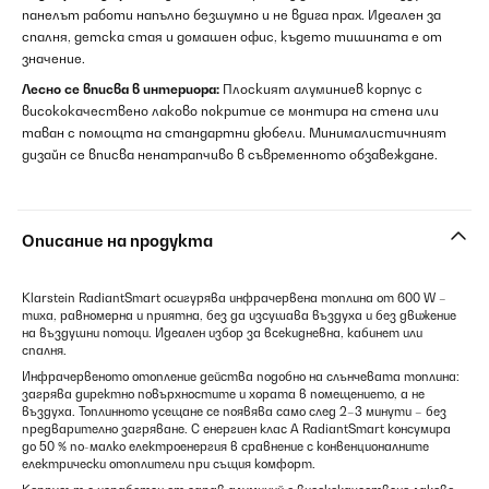
панелът работи напълно безшумно и не вдига прах. Идеален за
спалня, детска стая и домашен офис, където тишината е от
значение.
Лесно се вписва в интериора:
Плоският алуминиев корпус с
висококачествено лаково покритие се монтира на стена или
таван с помощта на стандартни дюбели. Минималистичният
дизайн се вписва ненатрапчиво в съвременното обзавеждане.
Описание на продукта
Klarstein RadiantSmart осигурява инфрачервена топлина от 600 W –
тиха, равномерна и приятна, без да изсушава въздуха и без движение
на въздушни потоци. Идеален избор за всекидневна, кабинет или
спалня.
Инфрачервеното отопление действа подобно на слънчевата топлина:
загрява директно повърхностите и хората в помещението, а не
въздуха. Топлинното усещане се появява само след 2–3 минути – без
предварително загряване. С енергиен клас A RadiantSmart консумира
до 50 % по-малко електроенергия в сравнение с конвенционалните
електрически отоплители при същия комфорт.