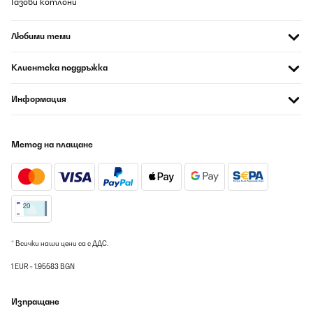
Газови котлони
Любими теми
Клиентска поддръжка
Информация
Метод на плащане
* Всички наши цени са с ДДС.
1 EUR = 1.95583 BGN
Изпращане