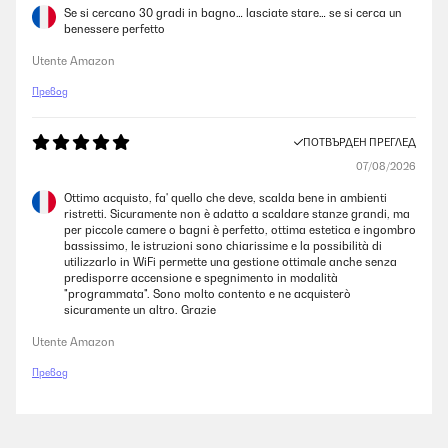
Se si cercano 30 gradi in bagno… lasciate stare… se si cerca un
benessere perfetto
Utente Amazon
Превод
ПОТВЪРДЕН ПРЕГЛЕД
07/08/2026
Ottimo acquisto, fa' quello che deve, scalda bene in ambienti
ristretti. Sicuramente non è adatto a scaldare stanze grandi, ma
per piccole camere o bagni è perfetto, ottima estetica e ingombro
bassissimo, le istruzioni sono chiarissime e la possibilità di
utilizzarlo in WiFi permette una gestione ottimale anche senza
predisporre accensione e spegnimento in modalità
"programmata". Sono molto contento e ne acquisterò
sicuramente un altro. Grazie
Utente Amazon
Превод