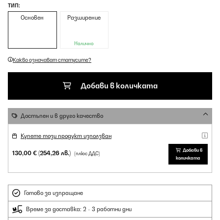
ТИП:
Основен
Разширение
Налично
Какво означават статусите?
Добави в количката
Достъпен и в друго качество
Купете този продукт използван
Добави в
130,00 €
(254,26 лв.)
(плюс ДДС)
количката
Готово за изпращане
Време за доставка: 2 - 3 работни дни