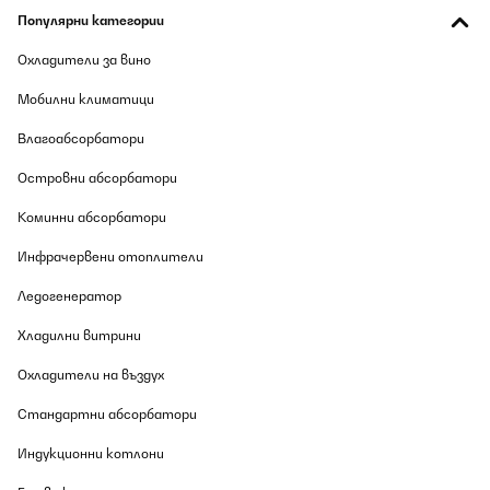
Популярни категории
Охладители за вино
Мобилни климатици
Влагоабсорбатори
Островни абсорбатори
Коминни абсорбатори
Инфрачервени отоплители
Ледогенератор
Хладилни витрини
Охладители на въздух
Стандартни абсорбатори
Индукционни котлони