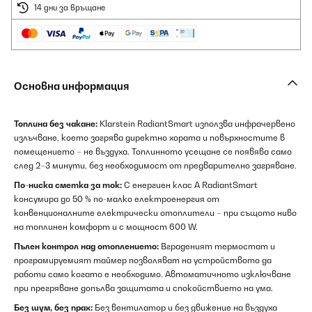
14 дни за връщане
Основна информация
Топлина без чакане:
Klarstein RadiantSmart използва инфрачервено
излъчване, което загрява директно хората и повърхностите в
помещението – не въздуха. Топлинното усещане се появява само
след 2–3 минути, без необходимост от предварително загряване.
По-ниска сметка за ток:
С енергиен клас A RadiantSmart
консумира до 50 % по-малко електроенергия от
конвенционалните електрически отоплители – при същото ниво
на топлинен комфорт и с мощност 600 W.
Пълен контрол над отоплението:
Вграденият термостат и
програмируемият таймер позволяват на устройството да
работи само когато е необходимо. Автоматичното изключване
при прегряване допълва защитата и спокойствието на ума.
Без шум, без прах:
Без вентилатор и без движение на въздуха