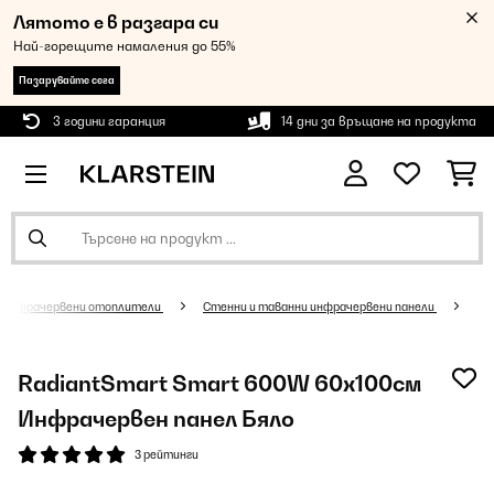
Лятото е в разгара си
Най-горещите намаления до 55%
Пазарувайте сега
3 години гаранция
14 дни за връщане на продукта
Инфрачервени отоплители
Стенни и таванни инфрачервени панели
RadiantSmart Smart 600W 60х100см
Инфрачервен панел Бяло
3 рейтинги