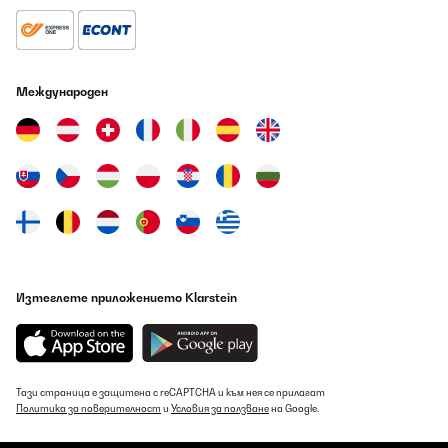
Международен
Изтеглете приложението Klarstein
Тази страница е защитена с reCAPTCHA и към нея се прилагат
Политика за поверителност
и
Условия за ползване
на Google.