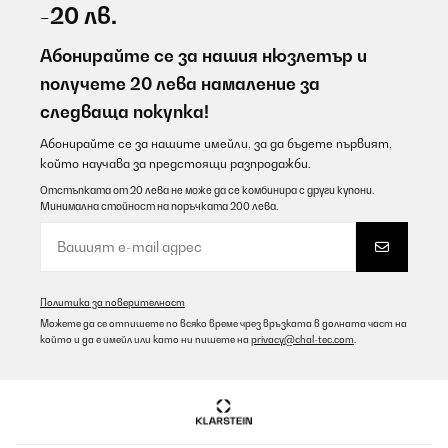
-20 лв.
Абонирайте се за нашия нюзлетър и
получете 20 лева намаление за
следваща покупка!
Абонирайте се за нашите имейли, за да бъдете първият,
който научава за предстоящи разпродажби.
Отстъпката от 20 лева не може да се комбинира с други купони.
Минимална стойност на поръчката 200 лева.
Политика за поверителност
Можете да се отпишете по всяко време чрез връзката в долната част на
който и да е имейл или като ни пишете на
privacy@chal-tec.com
.