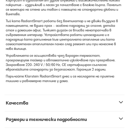
Корпусът е изработен от здрав алуминий с висококачествено лаково
покритие – издръжлив и лесен за почистване с влажна кърпа. Панелът
се монтира на стена или таван с помощта на стандартни дюбели и
винтове.
Тъй като RadiantSmart работи без вентилатор и не движи въздуха в
помещението, не вдига прах – особено подходящ за спалня, детска
стая и домашен офис. Тънкият дизайн се вписва ненатрапчиво в
съвременния интериор. Устройството работи целогодишно и е
подходящо като допълнение към централното отопление или като
самостоятелен отоплителен панел след ремонт или при нанасяне в
ново жилище.
Управлението се осъществява чрез вграден термостат,
програмируем таймер и автоматично изключване при прегряване.
Захранване 220–240 V / 50/60 Hz, CE сертифициран съгласно
европейските стандарти за безопасност. Гаранция 2 години.
Поръчайте Klarstein RadiantSmart днес и се насладете на приятна
тишина и равномерна топлина у дома.
Качества
Размери и технически подробности