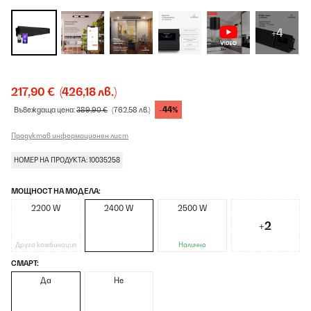
+4
217,90 €
(426,18 лв.)
-44%
Въвеждаща цена:
389,90 €
(762,58 лв.)
Продуктов информационен лист
НОМЕР НА ПРОДУКТА: 10035258
МОЩНОСТ НА МОДЕЛА:
2200 W
2400 W
2500 W
+2
Друга комбинация
Налично
СМАРТ:
Да
Не