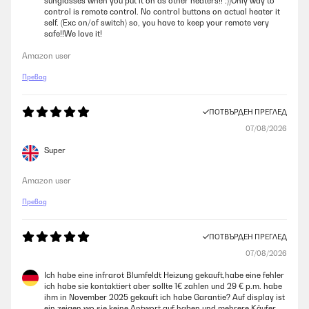
sunglasses when you put it on as other heaters!! :))Only way to
control is remote control. No control buttons on actual heater it
self. (Exc on/of switch) so, you have to keep your remote very
safe!!We love it!
Amazon user
Превод
ПОТВЪРДЕН ПРЕГЛЕД
07/08/2026
Super
Amazon user
Превод
ПОТВЪРДЕН ПРЕГЛЕД
07/08/2026
Ich habe eine infrarot Blumfeldt Heizung gekauft,habe eine fehler
ich habe sie kontaktiert aber sollte 1€ zahlen und 29 € p.m. habe
ihm in November 2025 gekauft ich habe Garantie? Auf display ist
ein zeigen wo sie keine Antwort auf haben und mehrere Käufer