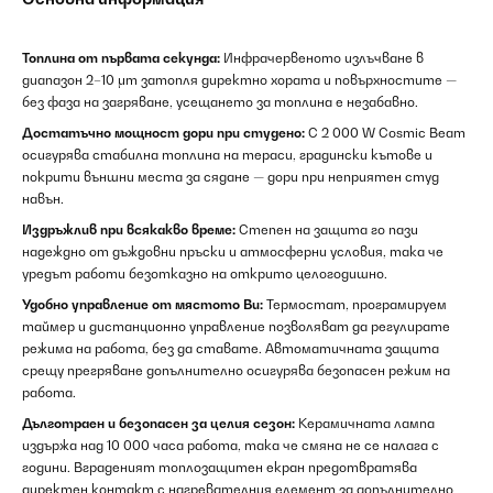
Топлина от първата секунда:
Инфрачервеното излъчване в
диапазон 2–10 μm затопля директно хората и повърхностите —
без фаза на загряване, усещането за топлина е незабавно.
Достатъчно мощност дори при студено:
С 2 000 W Cosmic Beam
осигурява стабилна топлина на тераси, градински кътове и
покрити външни места за сядане — дори при неприятен студ
навън.
Издръжлив при всякакво време:
Степен на защита го пази
надеждно от дъждовни пръски и атмосферни условия, така че
уредът работи безотказно на открито целогодишно.
Удобно управление от мястото Ви:
Термостат, програмируем
таймер и дистанционно управление позволяват да регулирате
режима на работа, без да ставате. Автоматичната защита
срещу прегряване допълнително осигурява безопасен режим на
работа.
Дълготраен и безопасен за целия сезон:
Керамичната лампа
издържа над 10 000 часа работа, така че смяна не се налага с
години. Вграденият топлозащитен екран предотвратява
директен контакт с нагревателния елемент за допълнително