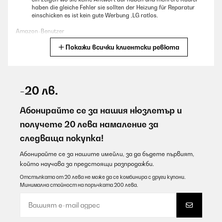
haben die gleiche Fehler sie sollten der Heizung für Reparatur
einschicken es ist kein gute Werbung ,LG ratlos.
Amazon-Benutzer
Покажи всички клиентски ревюта
Превод
ПОТВЪРДЕН ПРЕГЛЕД
07/08/2026
-20 лв.
Super Gerät tuht was tuhen soll!
Абонирайте се за нашия нюзлетър и
Amazon-Benutzer
получете 20 лева намаление за
следваща покупка!
Превод
Абонирайте се за нашите имейли, за да бъдете първият,
ПОТВЪРДЕН ПРЕГЛЕД
който научава за предстоящи разпродажби.
07/08/2026
Отстъпката от 20 лева не може да се комбинира с други купони.
Минимална стойност на поръчката 200 лева.
Wirklich top. Optisch ein Hingucker und die Leistung , selbst im
Winter in meinem Wintergarten absolut ausreichend.
Amazon-Benutzer