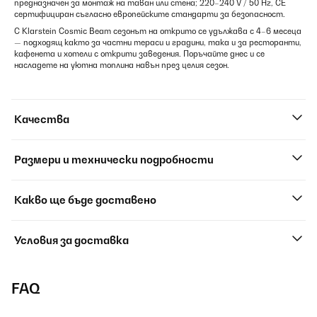
предназначен за монтаж на таван или стена; 220–240 V / 50 Hz, CE
сертифициран съгласно европейските стандарти за безопасност.
С Klarstein Cosmic Beam сезонът на открито се удължава с 4–6 месеца
— подходящ както за частни тераси и градини, така и за ресторанти,
кафенета и хотели с открити заведения. Поръчайте днес и се
насладете на уютна топлина навън през целия сезон.
Качества
Размери и технически подробности
Какво ще бъде доставено
Условия за доставка
FAQ