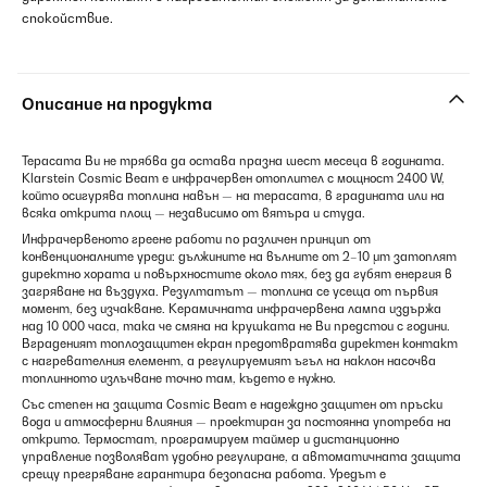
спокойствие.
Описание на продукта
Терасата Ви не трябва да остава празна шест месеца в годината.
Klarstein Cosmic Beam е инфрачервен отоплител с мощност 2400 W,
който осигурява топлина навън — на терасата, в градината или на
всяка открита площ — независимо от вятъра и студа.
Инфрачервеното греене работи по различен принцип от
конвенционалните уреди: дължините на вълните от 2–10 μm затоплят
директно хората и повърхностите около тях, без да губят енергия в
загряване на въздуха. Резултатът — топлина се усеща от първия
момент, без изчакване. Керамичната инфрачервена лампа издържа
над 10 000 часа, така че смяна на крушката не Ви предстои с години.
Вграденият топлозащитен екран предотвратява директен контакт
с нагревателния елемент, а регулируемият ъгъл на наклон насочва
топлинното излъчване точно там, където е нужно.
Със степен на защита Cosmic Beam е надеждно защитен от пръски
вода и атмосферни влияния — проектиран за постоянна употреба на
открито. Термостат, програмируем таймер и дистанционно
управление позволяват удобно регулиране, а автоматичната защита
срещу прегряване гарантира безопасна работа. Уредът е