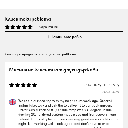
Клиентски ревюта
23 рейтинги
Напишете ревю
Към този продукт все още няма ревюта.
Мнения на клиенти от други държави
ПОТВЪРДЕН ПРЕГЛЕД
07/08/2026
We sat in our decking with my neighbours week ago. Ordered
Indian Takeaway and ask the to deliver it to our back garden.
Driver was surprised !! :))Outside temp was 2 C degree, inside
decking 20. I ordered custom made sides and front covers from
Poland. That’s why heating was working good even in cold winter
night. It is working well. Looks good and don’t have to wear