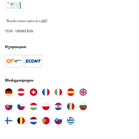
Super sicher verpackt und schnell geliefert.Tolle Optik und
schönes Design.Handling per Fernsteuerung einwandfrei; die
optionale App-Lösung ist nicht notwendig.Montage etwas
fummelig, aber machbar.Ich wünschte mir eine stärkere
* Всички наши цени са с ДДС.
Rückwanddämmung, damit nicht zu viel Wärme nach hinten
abgestrahlt wird.@blumfeldt Heizstrahler: oder habt ihr was zum
1 EUR = 1.95583 BGN
nachrüsten, um die hintere Abstrahlung zu verringern?
Amazon-Benutzer
Изпращане
Превод
ПОТВЪРДЕН ПРЕГЛЕД
07/08/2026
Международен
Der Heizstrahler als solcher ist top.Kleine Mankos sind das
etwas kurze Kabel für eine Wandbefestigung und
dieWandhalterung. Die Anleitung hilft nicht weiter, so half nur
probieren und fluchen.
Amazon-Benutzer
Превод
ПОТВЪРДЕН ПРЕГЛЕД