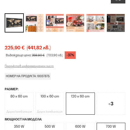
+3
225,90 €
(441,82 лв.)
-37%
Въвеждаща цена:
359,90 €
(703,90 лв.)
Продуктов информационен лист
НОМЕР НА ПРОДУКТА: 10037875
РАЗМЕР:
80 x 60 cm
100 x 60 cm
120 x 60 cm
+3
Друга комбинация
Друга комбинация
МОЩНОСТ НА МОДЕЛА:
350 W
500 W
600 W
700 W