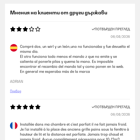
Мнения на клиенти от други държави
ПОТВЪРДЕН ПРЕГЛЕД
06/08/2026
Compré dos, un wirl y un león,uno no funcionaba y fue devuelto el
mismo día.
El otro funciona todo menos el mando z que no emite y se
calienta al ponerle pilas y quema la mano. Es imposible
encontrar el recambio del mando tal y como ponen en la web.
En general me esperaba más de la marca
ADRIAN
Превод
ПОТВЪРДЕН ПРЕГЛЕД
06/08/2026
Installée dans ma chambre et c'est parfait il ne fait jamais froid.
Je l'ai installé à la place des anciens grille pains sous la fenêtre à
hauteur de lit et la distance est parfaite. Jamais trop chaud et
jamais froid. Aucun complètement nécessaire pour 10-12m2.