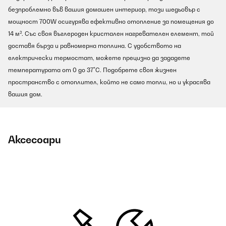
безпроблемно във вашия домашен интериор, този шедьовър с
мощност 700W осигурява ефективно отопление за помещения до
14 м². Със своя въглероден кристален нагревателен елемент, той
доставя бърза и равномерна топлина. С удобството на
електрически термостат, можете прецизно да зададете
температурата от 0 до 37°C. Подобрете своя жизнен
пространство с отоплител, който не само топли, но и украсява
вашия дом.
Аксесоари