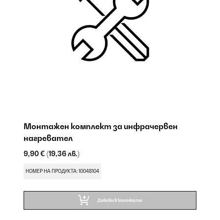
е
Монтажен комплект за инфрачервен
И
нагревател
9,
9,90 €
(19,36 лв.)
НО
НОМЕР НА ПРОДУКТА: 10048104
Добави в количката