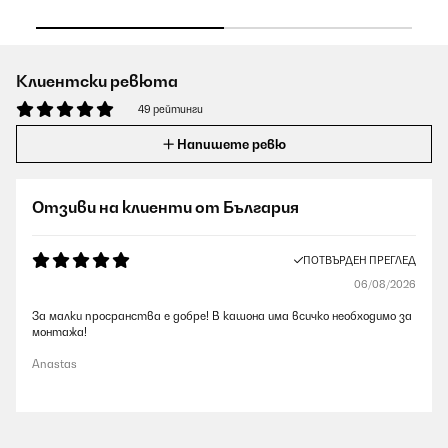
Клиентски ревюта
49 рейтинги
Напишете ревю
Отзиви на клиенти от България
ПОТВЪРДЕН ПРЕГЛЕД
06/08/2026
За малки просранства е добре! В кашона има всичко необходимо за
монтажа!
Anastas