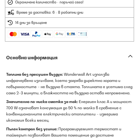
Ограничено количество - поръчай сега!
Време за доставка: 6 - 8 работни дни
14 дни за връщане
Основна информация
Топлина без пресушен въздух:
Wonderwall Art използва
инфрачервено излъчване, което загрява директно хората и
повърхностите – не въздуха в стаята. Топлината е усетима след
само 2–3 минути, а влажността на въздуха остава непроменена.
Значително по-ниска сметка за ток:
Енергиен клас A и мощност
700 W означават консумация до 50 % по-малко в сравнение с
конвенционалните електрически отоплители – измерима
икономия всеки месец.
Пълен контрол без усилие:
Програмируемият термостат и
таймерът позволяват Вашето помещение да достигне