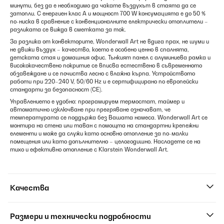
минути, без да е необходимо да чакате въздухът в стаята да се
затопли. С енергиен клас A и мощност 700 W консумацията е до 50 %
по-ниска в сравнение с конвенционалните електрически отоплители –
разликата се вижда в сметката за ток.
За разлика от конвекторите, Wonderwall Art не вдига прах, не шуми и
не движи въздух – качество, което е особено ценно в спалнята,
детската стая и домашния офис. Тънкият панел с алуминиева рамка и
висококачествено покритие се вписва естествено в съвременното
обзавеждане и се почиства лесно с влажна кърпа. Устройството
работи при 220–240 V, 50/60 Hz и е сертифицирано по европейски
стандарти за безопасност (CE).
Управлението е удобно: програмируем термостат, таймер и
автоматично изключване при прегряване означават, че
температурата се поддържа без Вашата намеса. Wonderwall Art се
монтира на стена или таван с помощта на стандартни крепежни
елементи и може да служи като основно отопление за по-малки
помещения или като допълнително – целогодишно. Насладете се на
тихо и ефективно отопление с Klarstein Wonderwall Art.
Качества
Размери и технически подробности