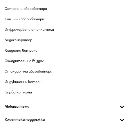
Превод
Островни абсорбатори
ПОТВЪРДЕН ПРЕГЛЕД
Коминни абсорбатори
06/08/2026
Инфрачервени отоплители
Muy interesante si buscas un sistema de calefacción de bajo
consumo que ofrezca un calor directo y agradable. Al ser de
Ледогенератор
infrarrojos, no calienta el aire como un calefactor tradicional,
sino que transmite calor por radiación, lo que resulta muy
Хладилни витрини
cómodo y no reseca el ambiente.Los 700 W rinden bien, pero es
importante tener en cuenta que el calor se nota sobre todo a un
Охладители на въздух
par de metros. Por eso es ideal colocarlo en la zona superior del
sofá o de la cama, donde realmente te llega el calor de forma
Стандартни абсорбатори
directa. Si lo instalas a tres metros o más, la sensación térmica
disminuye bastante y no calienta tanto la estancia.La
conectividad WiFi y la app son muy prácticas para encenderlo,
Индукционни котлони
programarlo o ajustar la temperatura desde el móvil. La
detección de presencia ayuda a ahorrar energía reduciendo la
Газови котлони
potencia cuando no hay nadie delante. Además, al no tener
ventilador, es totalmente silencioso, perfecto para trabajar, leer
o dormir sin ruidos.El diseño es moderno, discreto y al ir en la
Любими теми
pared no ocupa espacio. La instalación es sencilla y el panel
frontal se limpia fácilmente.En conjunto, un radiador muy
recomendable si buscas bajo consumo, silencio total, calor
Клиентска поддръжка
directo y agradable, y la comodidad de controlarlo desde el
móvil, siempre teniendo en cuenta que funciona mejor cuando