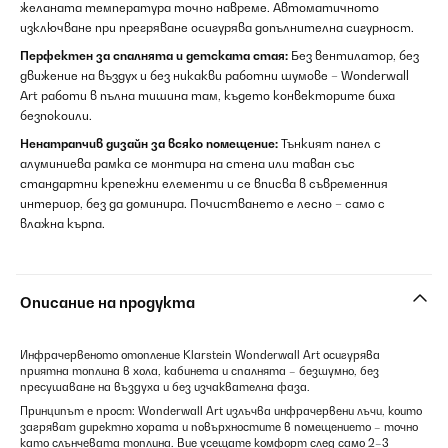
желаната температура точно навреме. Автоматичното
изключване при прегряване осигурява допълнителна сигурност.
Перфектен за спалнята и детската стая:
Без вентилатор, без
движение на въздух и без никакви работни шумове – Wonderwall
Art работи в пълна тишина там, където конвекторите биха
безпокоили.
Ненатрапчив дизайн за всяко помещение:
Тънкият панел с
алуминиева рамка се монтира на стена или таван със
стандартни крепежни елементи и се вписва в съвременния
интериор, без да доминира. Почистването е лесно – само с
влажна кърпа.
Описание на продукта
Инфрачервеното отопление Klarstein Wonderwall Art осигурява
приятна топлина в хола, кабинета и спалнята – безшумно, без
пресушаване на въздуха и без изчаквателна фаза.
Принципът е прост: Wonderwall Art излъчва инфрачервени лъчи, които
загряват директно хората и повърхностите в помещението – точно
като слънчевата топлина. Вие усещате комфорт след само 2–3