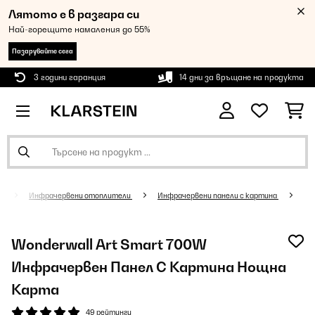
Лятото е в разгара си
Най-горещите намаления до 55%
Пазарувайте сега
3 години гаранция
14 дни за връщане на продукта
и
Инфрачервени отоплители
Инфрачервени панели с картина
Wonderwall Art Smart 700W
Инфрачервен Панел С Картина Нощна
Карта
49 рейтинги