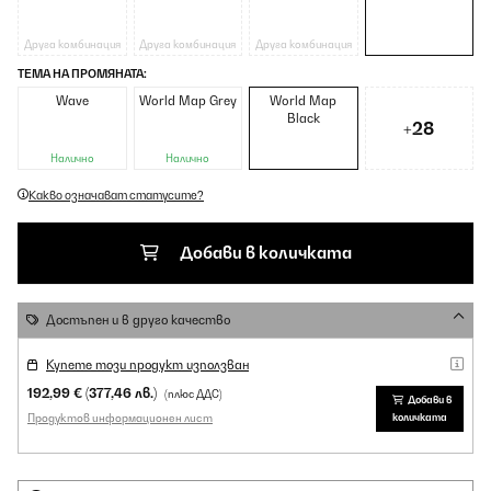
Друга комбинация
Друга комбинация
Друга комбинация
ТЕМА НА ПРОМЯНАТА:
Wave
World Map Grey
World Map
Black
+28
Налично
Налично
Какво означават статусите?
Добави в количката
Достъпен и в друго качество
Купете този продукт използван
192,99 €
(377,46 лв.)
(плюс ДДС)
Добави в
Продуктов информационен лист
количката