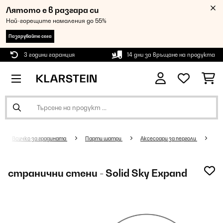
Лятото е в разгара си
Най-горещите намаления до 55%
Пазарувайте сега
3 години гаранция
14 дни за връщане на продукта
Всичко за градината
Парти шатри
Аксесоари за перголи
странични стени - Solid Sky Expand