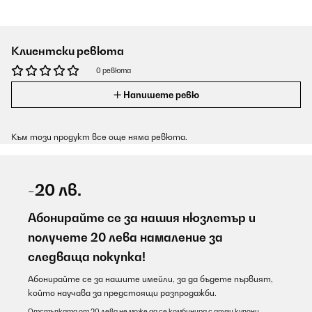
Клиентски ревюта
0 ревюта
Напишете ревю
Към този продукт все още няма ревюта.
-20 лв.
Абонирайте се за нашия нюзлетър и
получете 20 лева намаление за
следваща покупка!
Абонирайте се за нашите имейли, за да бъдете първият,
който научава за предстоящи разпродажби.
Отстъпката от 20 лева не може да се комбинира с други купони.