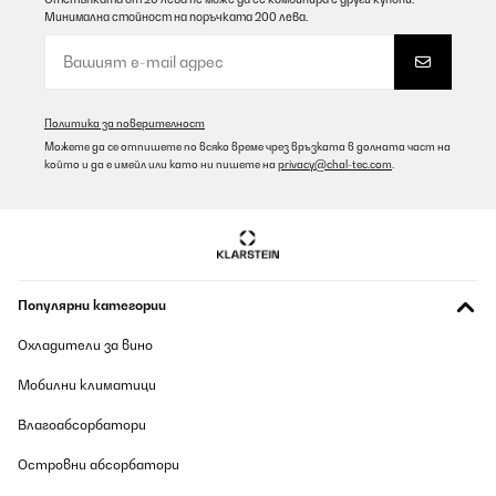
Минимална стойност на поръчката 200 лева.
Политика за поверителност
Можете да се отпишете по всяко време чрез връзката в долната част на
който и да е имейл или като ни пишете на
privacy@chal-tec.com
.
Популярни категории
Охладители за вино
Мобилни климатици
Влагоабсорбатори
Островни абсорбатори