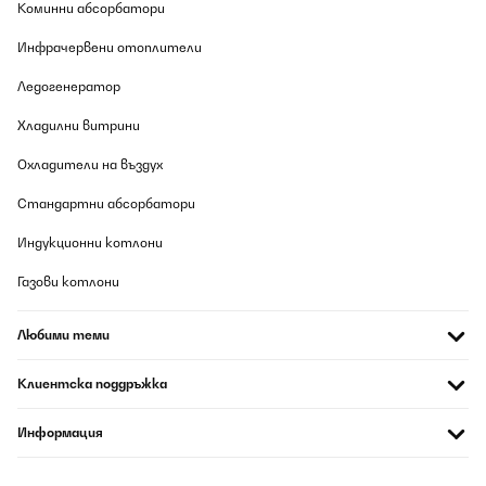
Коминни абсорбатори
Инфрачервени отоплители
Ледогенератор
Хладилни витрини
Охладители на въздух
Стандартни абсорбатори
Индукционни котлони
Газови котлони
Любими теми
Клиентска поддръжка
Информация