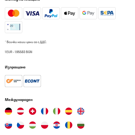
ПОТВЪРДЕН ПРЕГЛЕД
06/08/2026
Schönes schlichtes Design
Amazon-Benutzer
* Всички наши цени са с ДДС.
Превод
1 EUR = 1.95583 BGN
ПОТВЪРДЕН ПРЕГЛЕД
Изпращане
06/08/2026
Super schöner Topf!! Einfach nur edel und zeitlos!
Amazon-Benutzer
Международен
Превод
ПОТВЪРДЕН ПРЕГЛЕД
06/08/2026