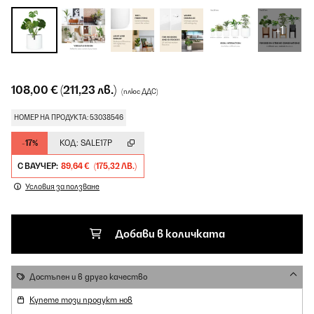
+1
108,00 €
(211,23 лв.)
(плюс ДДС)
НОМЕР НА ПРОДУКТА: 53038546
-17%
КОД:
SALE17P
С ВАУЧЕР:
89,64 €
(175,32 ЛВ.)
Условия за ползване
Добави в количката
Достъпен и в друго качество
Купете този продукт нов