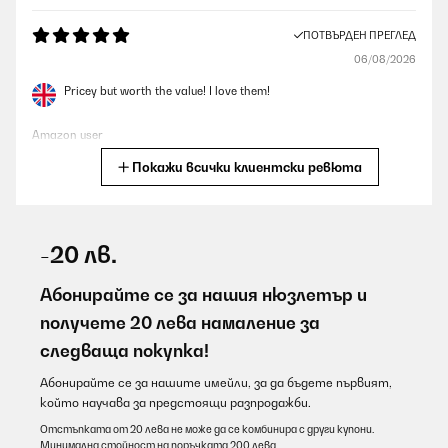
ПОТВЪРДЕН ПРЕГЛЕД
06/08/2026
Pricey but worth the value! I love them!
Amazon user
Покажи всички клиентски ревюта
Превод
ПОТВЪРДЕН ПРЕГЛЕД
06/08/2026
-20 лв.
Impeccable, joli pot pour un grand cactus
Абонирайте се за нашия нюзлетър и
Utilisateur d'Amazon
получете 20 лева намаление за
следваща покупка!
Превод
Абонирайте се за нашите имейли, за да бъдете първият,
ПОТВЪРДЕН ПРЕГЛЕД
който научава за предстоящи разпродажби.
06/08/2026
Отстъпката от 20 лева не може да се комбинира с други купони.
Минимална стойност на поръчката 200 лева.