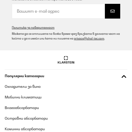
Excellent product and it deserves its price.
Amazon user
Превод
Политика за поверителност
Можете да се отпишете по всяко време чрез връзката в долната част на
ПОТВЪРДЕН ПРЕГЛЕД
който и да е имейл или като ни пишете на
privacy@chal-tec.com
.
06/08/2026
Sehr rascher Versand, gut verpackt und Übertopf wie
beschrieben. Schönes, großes Ding für meine große Pflanze.
Amazon-Benutzer
Популярни категории
Превод
Охладители за вино
ПОТВЪРДЕН ПРЕГЛЕД
Мобилни климатици
06/08/2026
Влагоабсорбатори
Alles Prima .Obwohl es mein Fehler war,dass ich den ersten
Blumentopf zu groß bestellt habe,wurde er anstandslos
Островни абсорбатори
zurückgenommen.Ich hab dann denselben eine Nummer kleiner
bestellt.Alles bestens .
Коминни абсорбатори