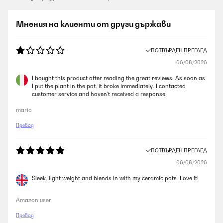
Мнения на клиенти от други държави
ПОТВЪРДЕН ПРЕГЛЕД
06/08/2026
I bought this product after reading the great reviews. As soon as
I put the plant in the pot, it broke immediately. I contacted
customer service and haven't received a response.
mario
Превод
ПОТВЪРДЕН ПРЕГЛЕД
06/08/2026
Sleek, light weight and blends in with my ceramic pots. Love it!
Amazon user
Превод