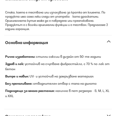
Стока, която е тествана или използвана за кратко от клиента. По
продукта има само леки следи от употреба - като драскотини.
Оригиналната кутия може да е повредена или преопакована.
Продуктът е с всички оригинални функции и е тестван. Предлагаме 2
години гаранция.
Основна информация
Ръчно изработени:
стилни саксии в дизайн от 50-те години
Здрав и лек:
устойчив на счупване фибростъкло, с 70 % по-лек от
бетон
Вътре и навън:
UV- и устойчив на замръзване материал
Без преполиване:
отводнителен отвор с тапа на дъното
Подходящо за много растения:
налично в пет размера - S, M, L, XL
и XXL