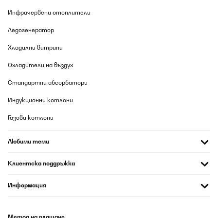
Amazon-Benutzer
Инфрачервени отоплители
Превод
Ледогенератор
ПОТВЪРДЕН ПРЕГЛЕД
Хладилни витрини
06/08/2026
Охладители на въздух
Alles Prima .Obwohl es mein Fehler war,dass ich den ersten
Blumentopf zu groß bestellt habe,wurdeer anstandslos
Стандартни абсорбатори
zurückgenommen.Ich hab dann denselben eine Nummer kleiner
bestellt.Alles bestens .
Индукционни котлони
Amazon-Benutzer
Газови котлони
Превод
Любими теми
ПОТВЪРДЕН ПРЕГЛЕД
06/08/2026
Клиентска поддръжка
Optisch ansprechend, funktioniert
Информация
Amazon-Benutzer
Превод
Метод на плащане