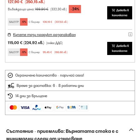
127,90 €
(250,15 лв.)
-24%
169,90 €
Въвеждаща цена:
(332,30 лв.)
Добави в
количката
SALE17P
-17%
С ваучер:
106,16 €
(207,63 лв.)
Купете този продукт разопакован
115,00 €
(224,92 лв.)
(плюс ДДС)
Добави в
количката
SALE17P
-17%
С ваучер:
95,45 €
(186,68 лв.)
Ограничено количество - поръчай сега!
Време за доставка: 6 - 8 работни дни
14 дни за връщане
Състояние - приемливо: Върнатата стока е с
минимални следи от износване