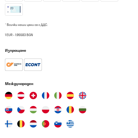
l'assemblage sur une zone dégagée plane de préférence et non
abrasive (caoutchouc ou carton plutôt que ciment).Compter entre
2 ou 3 heures de montage par bac, suivant l'organisation et les
ajouts apportés.Si vous mettez en place plusieurs carrés de
potager, prévoyez un schéma d'implantation pour des accès
* Всички наши цени са с ДДС.
facilités. 50 cm de passage à pied entre 2 bacs et 70 cm pour une
brouette.Il est préférable de placer la meilleure terre sur le dessus
1 EUR = 1.95583 BGN
en laissant 5 cm de bordure visible en haut pour permettre le
binage sans déborder.Prévoir également un accès, tout autour de
préférence.Les prix indiqués datent du 30/01/2025 alors méfiez
Изпращане
vous des offres de printemps qui fleurissent avec une
augmentation de 30%.Je vous refais un retour dans 10 ans.À
l'inverse, le carré VidaXL 100x100x85 avec serre est à éviter, il est
fragile (tôle de 3/10ème), trop léger et assemblé avec des vis M4.
Impensables en mécanique.Probablement hors d'usage dans 1
an.
Международен
Utilisateur d'Amazon
Превод
ПОТВЪРДЕН ПРЕГЛЕД
09/08/2026
Sehr einfache Montage und alle Bohrungen sind passend.Keine
Bleche verbogen und alle Schrauben Muttern und
Unterlegscheiben sind vorhanden. Zu guter letzt: Schönes