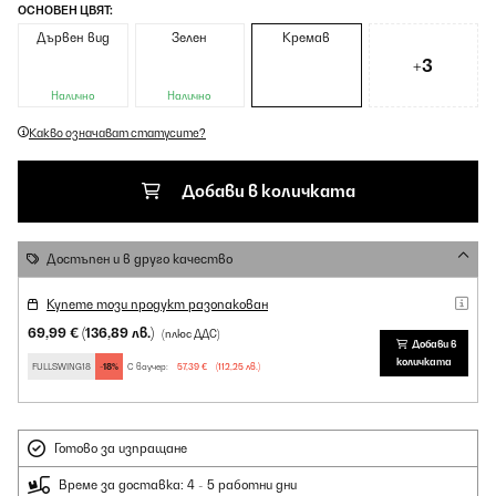
ОСНОВЕН ЦВЯТ:
Дървен вид
Зелен
Кремав
+3
Налично
Налично
Какво означават статусите?
Добави в количката
Достъпен и в друго качество
Купете този продукт разопакован
69,99 €
(136,89 лв.)
(плюс ДДС)
Добави в
количката
FULLSWING18
-18%
С ваучер:
57,39 €
(112,25 лв.)
Готово за изпращане
Време за доставка: 4 - 5 работни дни