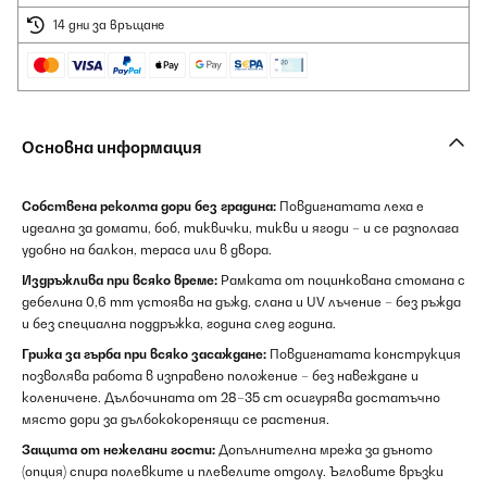
14 дни за връщане
Основна информация
Собствена реколта дори без градина:
Повдигнатата леха е
идеална за домати, боб, тиквички, тикви и ягоди – и се разполага
удобно на балкон, тераса или в двора.
Издръжлива при всяко време:
Рамката от поцинкована стомана с
дебелина 0,6 mm устоява на дъжд, слана и UV лъчение – без ръжда
и без специална поддръжка, година след година.
Грижа за гърба при всяко засаждане:
Повдигнатата конструкция
позволява работа в изправено положение – без навеждане и
коленичене. Дълбочината от 28–35 cm осигурява достатъчно
място дори за дълбококоренящи се растения.
Защита от нежелани гости:
Допълнителна мрежа за дъното
(опция) спира полевките и плевелите отдолу. Ъгловите връзки