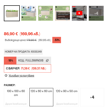
+4
86,90 €
(169,96 лв.)
-51%
Въвеждаща цена:
179,90 €
(351,85 лв.)
НОМЕР НА ПРОДУКТА: 10035349
-18%
КОД:
FULLSWING18
С ВАУЧЕР:
71,26 €
(139,37 ЛВ.)
Условия за ползване
РАЗМЕР:
100 x 100 x 60
120 x 60 x 60 cm
120 x 90 x 50 cm
cm
+4
Друга комбинация
Друга комбинация