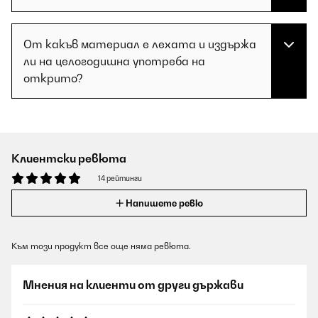
От какъв материал е лехата и издържа
ли на целогодишна употреба на
открито?
Клиентски ревюта
14 рейтинги
Напишете ревю
Към този продукт все още няма ревюта.
Мнения на клиенти от други държави