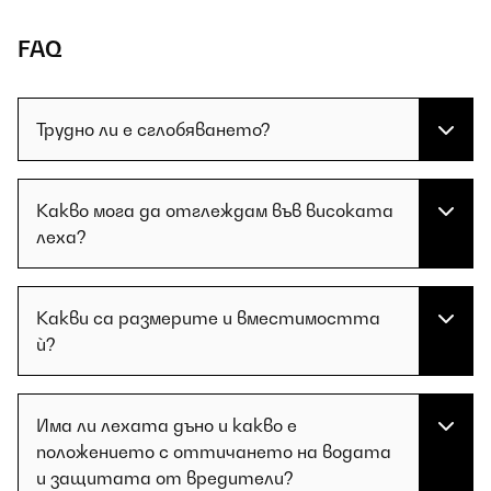
FAQ
Трудно ли е сглобяването?
Какво мога да отглеждам във високата
леха?
Какви са размерите и вместимостта
ѝ?
Има ли лехата дъно и какво е
положението с оттичането на водата
и защитата от вредители?