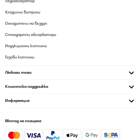
Ледогенератор
Превод
Хладилни витрини
Охладители на въздух
ПОТВЪРДЕН ПРЕГЛЕД
09/08/2026
Стандартни абсорбатори
Cet espace de jardin présente des finitions correctes.Le modèle
Индукционни котлони
installé fait 1800x900x600.L'emballage carton correct de
930x665x60 (mm) et peut se porter aisément.Quelques fines
bavures résultant des découpes sont perceptibles, sans danger
Газови котлони
particulier en utilisant des gants pour le montage.Placer les
bavures à l'intérieur (coté terre), vers le bas (petit repli tôle en
haut, grand repli en bas) ou neutralisées par l'assemblage (zone
Любими теми
contact entre panneaux).Enlever les films protecteurs bleu avant
l'assemblage pour plus de facilité.L'épaisseur des tôles
Клиентска поддръжка
galvanisées de 6/10ème conviennent et présentent une durabilité
intéressante.La visserie est de qualité : M6 est une dimension qui
convient parfaitement à cet usage sans risque de rupture au
Информация
serrage manuel.J'ai ajouté une tige filetée M6 pour limiter la
déformation au milieu des longueurs des bacs. Cette précaution
n'est pas une obligation, si vous enterrez de 5 cm vos bacs,
l'ensemble bénéficie d'une auto portance
Метод на плащане
correcte.Personnellement, j'ai rajouté au fond un grillage
galvanisé de maille 6,3x6,3 fil 0,6 fixé par la visserie des bacs.
Ceci évitera l'accès des rongeurs par le dessous et facilite
l'équerrage au moment de la mise en place.Procéder à