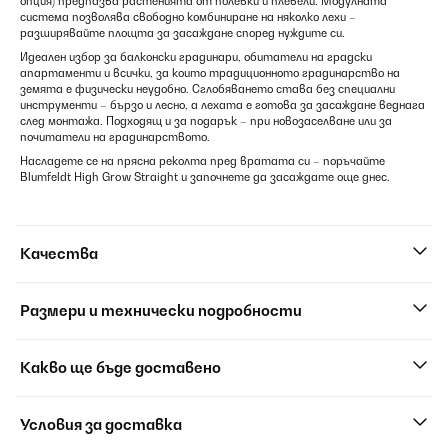
опция) предпазва растенията от полевки и плевели. Модулната
система позволява свободно комбиниране на няколко лехи –
разширявайте площта за засаждане според нуждите си.
Идеален избор за балконски градинари, обитатели на градски
апартаменти и всички, за които традиционното градинарство на
земята е физически неудобно. Сглобяването става без специални
инструменти – бързо и лесно, а лехата е готова за засаждане веднага
след монтажа. Подходящ и за подарък – при новозаселване или за
почитатели на градинарството.
Насладете се на прясна реколта пред вратата си – поръчайте
Blumfeldt High Grow Straight и започнете да засаждате още днес.
Качества
Размери и технически подробности
Какво ще бъде доставено
Условия за доставка