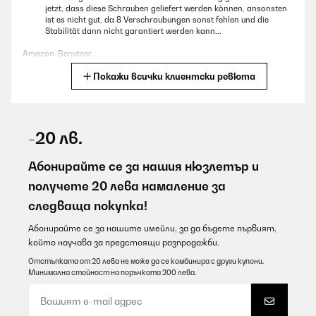
jetzt, dass diese Schrauben geliefert werden können, ansonsten
ist es nicht gut, da 8 Verschraubungen sonst fehlen und die
Stabilität dann nicht garantiert werden kann...
Amazon-Benutzer
Покажи всички клиентски ревюта
Превод
ПОТВЪРДЕН ПРЕГЛЕД
09/08/2026
-20 лв.
Over time I have purchased 3 of these raised beds. Ideal height to
work with and saves back bending.
Абонирайте се за нашия нюзлетър и
получете 20 лева намаление за
Amazon user
следваща покупка!
Превод
Абонирайте се за нашите имейли, за да бъдете първият,
който научава за предстоящи разпродажби.
ПОТВЪРДЕН ПРЕГЛЕД
09/08/2026
Отстъпката от 20 лева не може да се комбинира с други купони.
Минимална стойност на поръчката 200 лева.
Für mich gute Qualität ist für wenig Platz im Garten zu empfehlen
Amazon-Benutzer