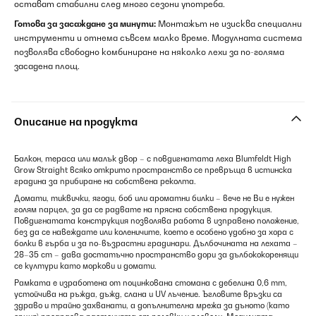
остават стабилни след много сезони употреба.
Готова за засаждане за минути:
Монтажът не изисква специални
инструменти и отнема съвсем малко време. Модулната система
позволява свободно комбиниране на няколко лехи за по-голяма
засадена площ.
Описание на продукта
Балкон, тераса или малък двор – с повдигнатата леха Blumfeldt High
Grow Straight всяко открито пространство се превръща в истинска
градина за прибиране на собствена реколта.
Домати, тиквички, ягоди, боб или ароматни билки – вече не Ви е нужен
голям парцел, за да се радвате на прясна собствена продукция.
Повдигнатата конструкция позволява работа в изправено положение,
без да се навеждате или коленичите, което е особено удобно за хора с
болки в гърба и за по-възрастни градинари. Дълбочината на лехата –
28–35 cm – дава достатъчно пространство дори за дълбококоренящи
се култури като моркови и домати.
Рамката е изработена от поцинкована стомана с дебелина 0,6 mm,
устойчива на ръжда, дъжд, слана и UV лъчение. Ъгловите връзки са
здраво и трайно захванати, а допълнителна мрежа за дъното (като