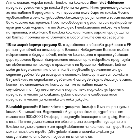
Лято, слънце, морска плаж. Плажната кошница
Blumfeldt Hiddensee
предлага усещането за плажа в уюта на дома. Няма значение дали ще
го поставяте в градината, на терасата или в бара на плажа: Чисто
удоволствие и релакс, забравено желание за разстояние и гарантирано
ваканционно настроение. Просто освободете душата си и прекарайте
един ден край морето – и то всеки ден. Релаксацията никога не е била
по-приятна, отколкото в плажна кошница, която гарантира защита
от вятър, промените на времето и любопитните очи на съседите.
118 см широк корпус с размер XL
е изработен от борова дървесина и PE
ратан, устойчив на атмосферни влияния. Невидимият външен слой на
покритието е водоустойчив, така че кошницата е приятно убежище
дори при лошо време. Вътрешното полиестерно покривало предпазва
от любопитните погледи и промените на времето. Навесът, който
може да бъде сгънат на 5 стъпки, ви позволява да легнете или да
седнете удобно. За да осигурите истински комфорт ще ви послужат
възглавници на седалките с дебелина 4 см и две възглавници за врата,
които - по отношение на комфорта - не оставят нищо на
случайността. Разтегателните подплатени подложки за крачета
предлагат място за краката, докато малките сгъваеми маси
предлагат място за напитки или лека закуска.
Blumfeldt
доставя в комплекта и
защитен калъф
и 5 монтирани земни
колела в комплекта. Водоустойчив защитен калъф, изработен от
полиестер 600x300D Оксфорд, предпазва кошницата от дъжд, вятър
и сняг. Петте земни колела от своя страна осигуряват защита от
влажното дъно и улесняват придвижването на кошницата - дори върху
мокър пясък или трева. Две заключващи спирачки служат за
осигуряване на стабилна позиция на мястото си.