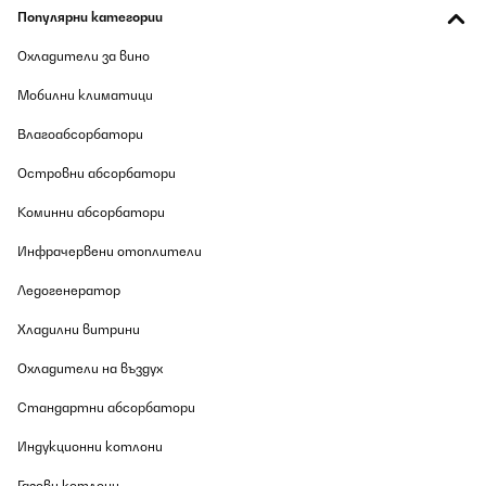
Популярни категории
Охладители за вино
Мобилни климатици
Влагоабсорбатори
Островни абсорбатори
Коминни абсорбатори
Инфрачервени отоплители
Ледогенератор
Хладилни витрини
Охладители на въздух
Стандартни абсорбатори
Индукционни котлони
Газови котлони