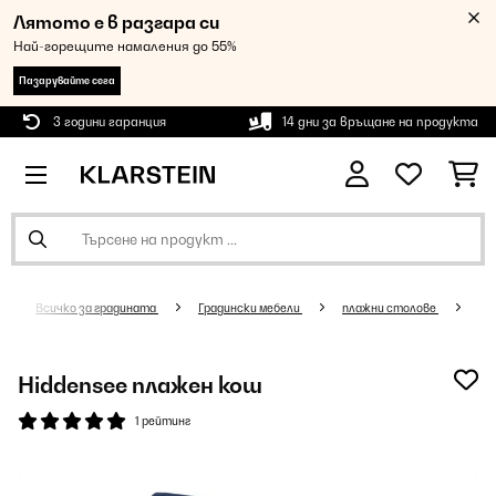
Лятото е в разгара си
Най-горещите намаления до 55%
Пазарувайте сега
3 години гаранция
14 дни за връщане на продукта
Всичко за градината
Градински мебели
плажни столове
Hiddensee плажен кош
1 рейтинг