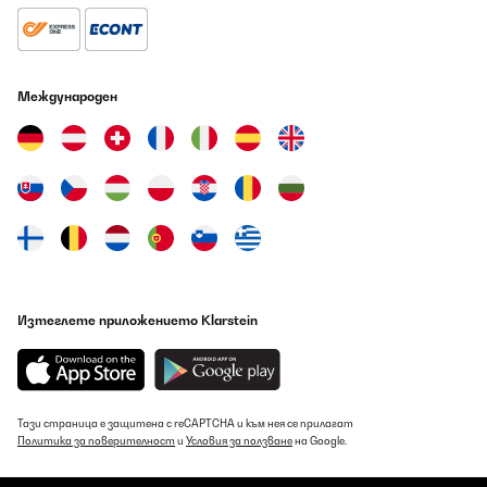
Международен
Изтеглете приложението Klarstein
Тази страница е защитена с reCAPTCHA и към нея се прилагат
Политика за поверителност
и
Условия за ползване
на Google.