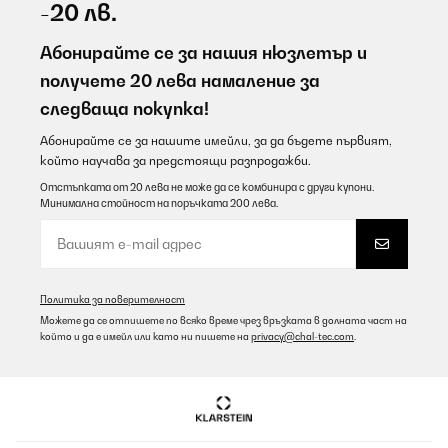
-20 лв.
Абонирайте се за нашия нюзлетър и
получете 20 лева намаление за
следваща покупка!
Абонирайте се за нашите имейли, за да бъдете първият,
който научава за предстоящи разпродажби.
Отстъпката от 20 лева не може да се комбинира с други купони.
Минимална стойност на поръчката 200 лева.
Политика за поверителност
Можете да се отпишете по всяко време чрез връзката в долната част на
който и да е имейл или като ни пишете на
privacy@chal-tec.com
.