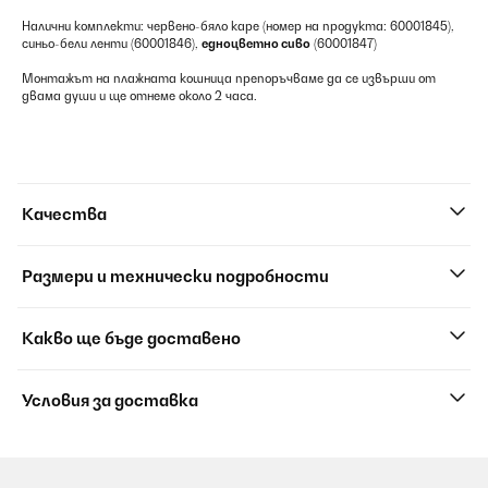
Налични комплекти: червено-бяло каре (номер на продукта: 60001845),
синьо-бели ленти (60001846),
едноцветно сиво
(60001847)
Монтажът на плажната кошница препоръчваме да се извърши от
двама души и ще отнеме около 2 часа.
Качества
Размери и технически подробности
Какво ще бъде доставено
Условия за доставка