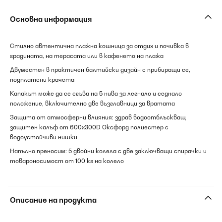
Основна информация
Стилно автентична плажна кошница за отдих и почивка в
градината, на терасата или в кафенето на плажа
Двуместен в практичен балтийски дизайн с прибиращи се,
подплатени крачета
Капакът може да се сгъва на 5 нива за легнало и седнало
положение, включително две възглавници за вратата
Защита от атмосферни влияния: здрав водоотблъскващ
защитен калъф от 600x300D Оксфорд полиестер с
водоустойчиви нишки
Напълно преносим: 5 двойни колела с две заключващи спирачки и
товароносимост от 100 кг на колело
Описание на продукта