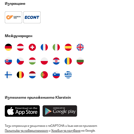
wenig frickelich aber dann ist es gut.
Изпращане
Amazon-Benutzer
Превод
Международен
ПОТВЪРДЕН ПРЕГЛЕД
07/08/2026
Easy to assemble, very sturdy, beautiful design.
Amazon user
Превод
ПОТВЪРДЕН ПРЕГЛЕД
Изтеглете приложението Klarstein
07/08/2026
Ich schreibe eigentlich nie eine Rezension, hier nun aber ein
eindeutiges Daumen hoch. Sehr gute Qualität, Schraubenlöcher
sind groß genug, kein quälen beim Zusammenbau. Ich habe
allerdings nur hälftig gebaut,also nicht die komplette Höhe. So
ging es wirklich völlig komplikatinslos alleine. Und ich bin
Тази страница е защитена с reCAPTCHA и към нея се прилагат
wahrlich kein Könner beim Zusammenbau. So habe ich für diesen
Политика за поверителност
и
Условия за ползване
на Google.