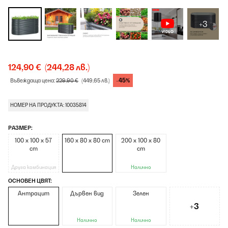
+3
124,90 €
(244,28 лв.)
-45%
Въвеждаща цена:
229,90 €
(449,65 лв.)
НОМЕР НА ПРОДУКТА: 10035814
РАЗМЕР:
100 x 100 x 57
160 x 80 x 80 cm
200 x 100 x 80
cm
cm
Друга комбинация
Налично
ОСНОВЕН ЦВЯТ:
Антрацит
Дървен вид
Зелен
+3
Налично
Налично