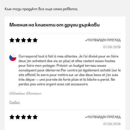
Към този продукт все още няма ревюта.
Мнения на клиенти от други държави
ПОТВЪРДЕН ПРЕГЛЕД
07/08/2026
Correspond tout à fait à mes attentes. Je l’ai divisé pour en faire
deux (en achetant des vis en plus) et elles restent assez hautes
pour faire mon potager. Prévoir un budget terreau assez
conséquent pour démarrer.Par contre jai également acheté (sur le
site officiel) la serre pour mettre sur un des deux bacs et j’en suis
très déçue => une journée de forte pluie et la bâche a persé. Ne
perdez pas votre argent avec cet accessoire.
Utilisateur d'Amazon
Превод
ПОТВЪРДЕН ПРЕГЛЕД
07/08/2026