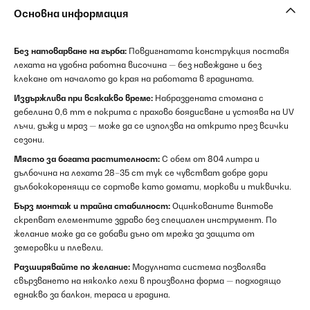
Основна информация
Без натоварване на гърба:
Повдигнатата конструкция поставя
лехата на удобна работна височина — без навеждане и без
клекане от началото до края на работата в градината.
Издържлива при всякакво време:
Набраздената стомана с
дебелина 0,6 mm е покрита с прахово боядисване и устоява на UV
лъчи, дъжд и мраз — може да се използва на открито през всички
сезони.
Място за богата растителност:
С обем от 804 литра и
дълбочина на лехата 28–35 cm тук се чувстват добре дори
дълбококоренящи се сортове като домати, моркови и тиквички.
Бърз монтаж и трайна стабилност:
Оцинкованите винтове
скрепват елементите здраво без специален инструмент. По
желание може да се добави дъно от мрежа за защита от
земеровки и плевели.
Разширявайте по желание:
Модулната система позволява
свързването на няколко лехи в произволна форма — подходящо
еднакво за балкон, тераса и градина.