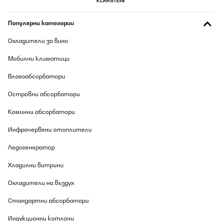
ПОТВЪРДЕН ПРЕГЛЕД
07/08/2026
Популярни категории
Gute Qualität gute Aufbauanleitung.sind voll und ganz zufrieden.
Охладители за вино
Amazon-Benutzer
Мобилни климатици
Превод
Влагоабсорбатори
ПОТВЪРДЕН ПРЕГЛЕД
Островни абсорбатори
07/08/2026
Коминни абсорбатори
Das Hochbeet ist sehr stabil und macht einen hochwertigen
Eindruck! Gerne wieder
Инфрачервени отоплители
Amazon-Benutzer
Ледогенератор
Превод
Хладилни витрини
Охладители на въздух
ПОТВЪРДЕН ПРЕГЛЕД
07/08/2026
Стандартни абсорбатори
Ich bin absolut begeistert von diesem Hochbeet aus Metall! Der
Aufbau war einfach und gut erklärt – auch allein machbar. Das
Индукционни котлони