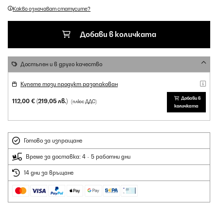
Какво означават статусите?
Добави в количката
Достъпен и в друго качество
Купете този продукт разопакован
Добави в
112,00 €
(219,05 лв.)
(плюс ДДС)
количката
Готово за изпращане
Време за доставка: 4 - 5 работни дни
14 дни за връщане