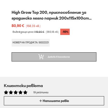
High Grow Top 200, приспособление за
градинско легло парник 200x115x100cm
стоманена тръба PVC
80,90 €
(158,23 лв.)
-46%
Въвеждаща цена:
149,90 €
(293,18 лв.)
НОМЕР НА ПРОДУКТА: 10032321
Добави в количката
Клиентски ревюта
19 рейтинги
Напишете ревю