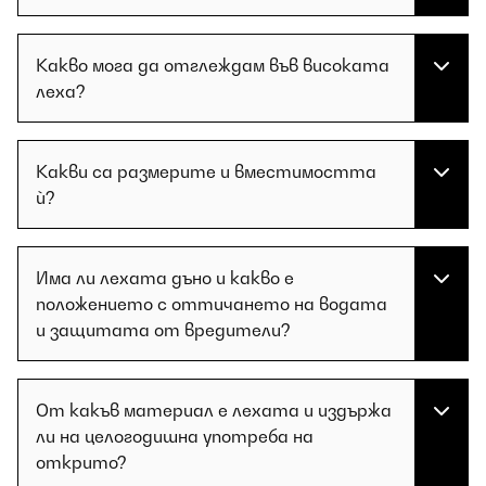
Какво мога да отглеждам във високата
леха?
Какви са размерите и вместимостта
ѝ?
Има ли лехата дъно и какво е
положението с оттичането на водата
и защитата от вредители?
От какъв материал е лехата и издържа
ли на целогодишна употреба на
открито?