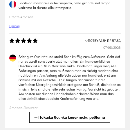
Facile da montare e di bell'aspetto, bella grande, nel tempo
vedremo la durata alle intemperie.
Utente Amazon
Превод
ПОТВЪРДЕН ПРЕГЛЕД
07/08/2026
Sehr gute Qualität und stabil.Sehr knifflig zum Aufbauen. Geht def.
nur zu zweit sonst verkratzt man alles. Ein handwerkliches
Geschick ist ein Muß. Wer zwei linke Hände hat Finger weg.Alle
Bohrungen passen, man muß wenn man es richtig macht nichts
nachbohren. Am Anfang alle Schrauben nur handfest, erst am
Schluss mit der Ratsche. Die 8 langen Schrauben für die
vierfachen Übergänge wirklich erst ganz am Schluß, die haben es
in sich. Teils sind die Teile sehr scharfkantig, Vorsicht ist geboten.
Am besten mit dünnen Handschuhen arbeiten.Wenn man das
alles einhält eine absolute Kaufempfehlung von uns.
Amazon-Benutzer
Покажи всички клиентски ревюта
Превод