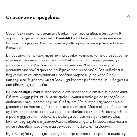
Описание на продукта
Собствени домати, ягоди или билки — без голям двор и без болки в
гърба. Повдигнатата леха
Blumfeldt High Grow
превръща тераса,
балкон или градина в малка зеленчукова градина на удобна работна
височина.
В повдигнатата леха зрее почти всичко, което искате да сервирате
пресно на масата — домати, тиквички, салата, ягоди, зеленчуци с
дълбоки корени. Дълбочината на лехата от 28–35 cm осигурява
достатъчно почва дори за по-взискателни сортове. Без навеждане,
без клекане: конструкцията е особено подходяща за хора в по-
напреднала възраст или за всеки, за когото работата на ниво земя е
натоварваща за гърба.
Blumfeldt High Grow
е изработена от набраздена стомана с дебелина
0,6 mm — издържа на UV лъчи, дъжд и слана и може да се използва на
открито през цялата година. С обем от 804 литра разполагате с
достатъчно място за богата растителност. Монтажът е бърз и не
изисква специален инструмент — оцинкованите винтове осигуряват
трайна здравина. По желание може да се постави дъно от мрежа,
която предпазва от земеровки и плевели отдолу. Няколко лехи могат
да се свързват модулно и да се наредят в желаната форма.
Идеален избор за градски градинари, за балкони и тераси, а също и за