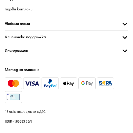
Material wirkt sehr robust und wetterfest, genau richtig für den
Einsatz im Garten. Durch die erhöhte Bauweise ist das Arbeiten
Газови котлони
rückenschonend und angenehm. Außerdem sieht das Hochbeet
modern und hochwertig aus – ein echter Hingucker. Bisher
keinerlei Rost oder andere Mängel, selbst nach starkem Regen.
Любими теми
Ich würde es jederzeit wieder kaufen!
Amazon-Benutzer
Клиентска поддръжка
Превод
Информация
ПОТВЪРДЕН ПРЕГЛЕД
07/08/2026
Метод на плащане
War schnell zusammengebaut. Der Aufbau ergibt sich von selbst.
Amazon-Benutzer
Превод
* Всички наши цени са с ДДС.
ПОТВЪРДЕН ПРЕГЛЕД
07/08/2026
1 EUR = 1.95583 BGN
Gute Qualität, lässt sich gut zusammen bauen.Zwar erst ein