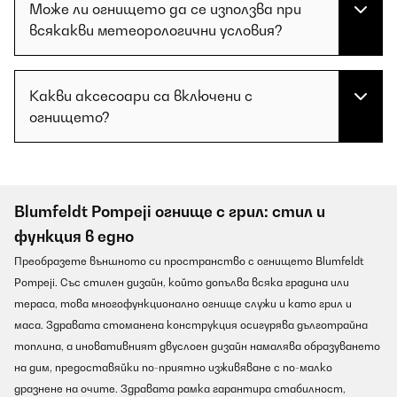
Може ли огнището да се използва при
всякакви метеорологични условия?
Какви аксесоари са включени с
огнището?
Blumfeldt Pompeji огнище с грил: стил и
функция в едно
Преобразете външното си пространство с огнището Blumfeldt
Pompeji. Със стилен дизайн, който допълва всяка градина или
тераса, това многофункционално огнище служи и като грил и
маса. Здравата стоманена конструкция осигурява дълготрайна
топлина, а иновативният двуслоен дизайн намалява образуването
на дим, предоставяйки по-приятно изживяване с по-малко
дразнене на очите. Здравата рамка гарантира стабилност,