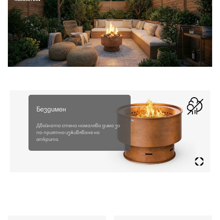
Бездимен
Двойната стена намалява дима за
по-приятно изживяване на
открито.