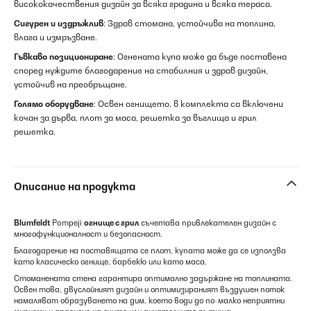
висококачествения дизайн за всяка градина и всяка тераса.
Сигурен и издръжлив
: Здрав стомана, устойчива на топлина,
влага и измръзване.
Гъвкаво позициониране
: Огнената купа може да бъде поставена
според нуждите благодарение на стабилния и здрав дизайн,
устойчив на преобръщане.
Голямо оборудване
: Освен огнището, в комплекта са включени
кочан за дърва, плот за маса, решетка за въглища и грил
решетка.
Описание на продукта
Blumfeldt
Pompeji
огнище с грил
съчетава привлекателен дизайн с
многофункционалност и безопасност.
Благодарение на поставящата се плот, купата може да се използва
като класическо огнище, барбекю или като маса.
Стоманената стена гарантира оптимално задържане на топлината.
Освен това, двуслойният дизайн и оптимизираният въздушен поток
намаляват образуването на дим, което води до по-малко неприятни