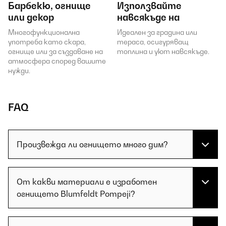
Барбекю, огнище
Използвайте
или декор
навсякъде на
Многофункционална
Идеален за градина или
употреба като скара,
тераса, осигуряващ
огнище или за създаване на
топлина и уют навсякъде.
атмосфера според вашите
нужди.
FAQ
Произвежда ли огнището много дим?
От какви материали е изработен
огнището Blumfeldt Pompeji?