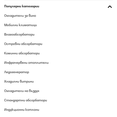
Популярни категории
Охладители за вино
Мобилни климатици
Влагоабсорбатори
Островни абсорбатори
Коминни абсорбатори
Инфрачервени отоплители
Ледогенератор
Хладилни витрини
Охладители на въздух
Стандартни абсорбатори
Индукционни котлони