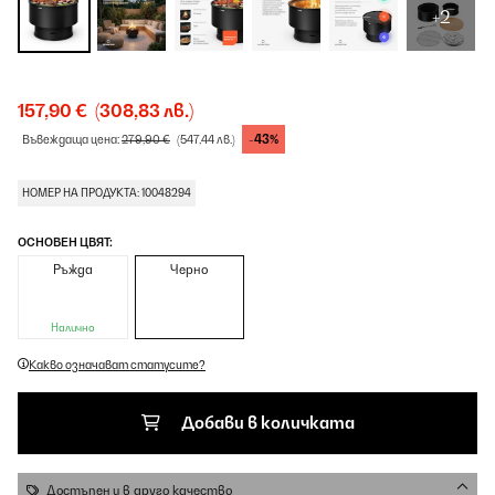
+2
157,90 €
(308,83 лв.)
-43%
Въвеждаща цена:
279,90 €
(547,44 лв.)
НОМЕР НА ПРОДУКТА: 10048294
ОСНОВЕН ЦВЯТ:
Ръжда
Черно
Налично
Какво означават статусите?
Добави в количката
Достъпен и в друго качество