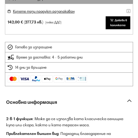
Купете този продукт разопакован
Добави в
142,00 €
(277,73 лв.)
(плюс ДДС)
количката
Готово за изпращане
Време за доставка: 4 - 5 работни дни
14 дни за връщане
Основна информация
2-в-1 функция
: Може да се използва като класическа огнищна
купа или скара, както и като терасен маса.
Привлекателен външен вид
: Подходящ благодарение на