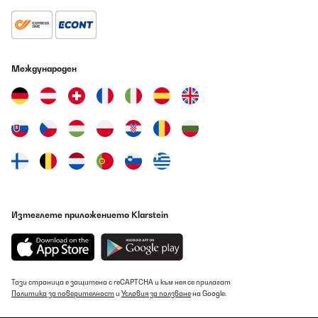
Международен
Изтеглете приложението Klarstein
Тази страница е защитена с reCAPTCHA и към нея се прилагат
Политика за поверителност
и
Условия за ползване
на Google.