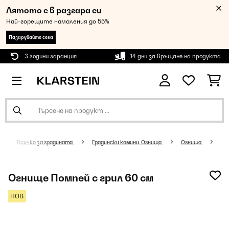
Лятото е в разгара си
Най-горещите намаления до 55%
Пазарувайте сега
3 години гаранция
14 дни за връщане на продукта
Всичко за градината
Градински камини, Огнища
Огнища
Огнище Помпей с грил 60 см
НОВ