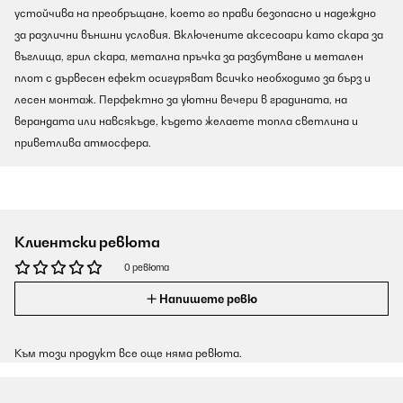
устойчива на преобръщане, което го прави безопасно и надеждно
за различни външни условия. Включените аксесоари като скара за
въглища, грил скара, метална пръчка за разбутване и метален
плот с дървесен ефект осигуряват всичко необходимо за бърз и
лесен монтаж. Перфектно за уютни вечери в градината, на
верандата или навсякъде, където желаете топла светлина и
приветлива атмосфера.
Клиентски ревюта
0 ревюта
Напишете ревю
Към този продукт все още няма ревюта.