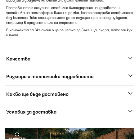
миризми и дразнене на очите или дихателните пътища.
Поставянето е сигурно и стабилно благодарение на здравата и
устойчива на атмосферни влияния рамка, което осигурява стабилност
без клатене. Така огнището може да се позиционира според нуждите,
например в градината или на терасата.
В комплекта са включени още решетка за въглища, скара, метален кук
и плот.
Качества
Размери и технически подробности
Какво ще бъде доставено
Условия за доставка