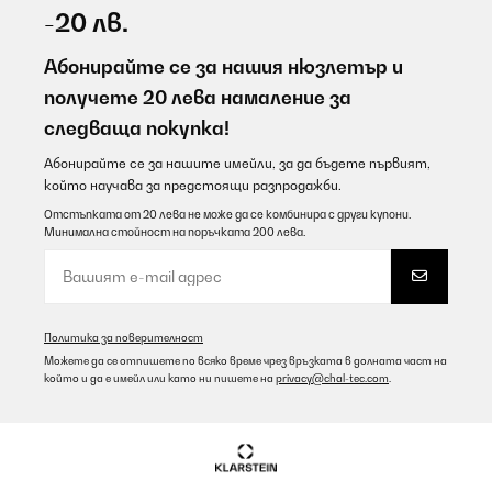
-20 лв.
Абонирайте се за нашия нюзлетър и
получете 20 лева намаление за
следваща покупка!
Абонирайте се за нашите имейли, за да бъдете първият,
който научава за предстоящи разпродажби.
Отстъпката от 20 лева не може да се комбинира с други купони.
Минимална стойност на поръчката 200 лева.
Политика за поверителност
Можете да се отпишете по всяко време чрез връзката в долната част на
който и да е имейл или като ни пишете на
privacy@chal-tec.com
.