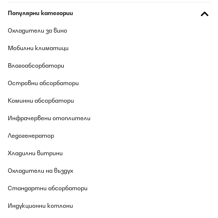
Популярни категории
Wir verwenden die Schmatzfatz-Trinkflasche seit einigen Tagen
für unsere 7-jährige Tochter, sowohl zuhause als auch in der
Schule. Die Flasche liegt gut in kleinen Kinderhänden, lässt sich
Охладители за вино
leicht öffnen und schließen und unsere Tochter kommt damit sehr
gut zurecht.Besonders positiv ist die dichte Verschlusskappe:
Мобилни климатици
Bisher ist kein Saft oder Wasser ausgelaufen, auch wenn die
Flasche einmal in der Tasche verrutscht. Die Reinigung ist
Влагоабсорбатори
ebenfalls unkompliziert – alle Teile lassen sich schnell
auseinandernehmen und problemlos in der Spülmaschine
Островни абсорбатори
reinigen.Das Material wirkt robust und langlebig. Auch wenn die
Flasche mal herunterfällt, gibt es bisher keine Beschädigungen.
Der Trinkaufsatz ist hygienisch abgedeckt und für Kinder einfach
Коминни абсорбатори
zu benutzen.Ein kleiner Hinweis: Sehr dickflüssige Getränke wie
Smoothies lassen sich etwas schwerer trinken, ansonsten gibt es
Инфрачервени отоплители
keine Einschränkungen.Fazit:Eine durchdachte, robuste
Trinkflasche, die sich gut für Kinder eignet. Sie ist leicht,
Ледогенератор
auslaufsicher und pflegeleicht – ideal für den Schulaltag oder
zuhause. Für Familien, die eine zuverlässige Kindertrinkflasche
Хладилни витрини
suchen, klare Empfehlung.
Amazon-Benutzer
Охладители на въздух
Превод
Стандартни абсорбатори
Индукционни котлони
ПОТВЪРДЕН ПРЕГЛЕД