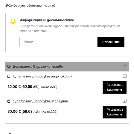
Какво означават статусите?
Информация за достъпността.
Въведете своя имейл адрес и ще ви уведомим, когато продуктът
отново е наличен.
Напомняне
Достъпен и в друго качество
Купете този продукт разопакован
Добави в
32,00 €
(62,59 лв.)
(плюс ДДС)
количката
Купете този продукт използван
Добави в
30,00 €
(58,67 лв.)
(плюс ДДС)
количката