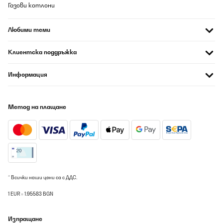
08/08/2026
Газови котлони
Diese Kindertrinkflasche hat mich sofort überzeugt – kompakt,
stabil und ideal für unterwegs mit meinem zweijährigen Kind. Das
Любими теми
Material wirkt hochwertig, die Oberfläche ist angenehm glatt und
lässt sich leicht reinigen. Besonders gut gefällt mir der dichte
Verschluss, der auch nach mehrmaligem Öffnen und Schließen
Клиентска поддръжка
kein Tropfen verliert.Wir haben die Flasche nun mehrfach auf
Spaziergängen und Ausflügen dabei gehabt – sie ist bereits
einige Male heruntergefallen und hat keinerlei sichtbare Schäden
Информация
davongetragen. Mein Kind kann sie problemlos selbst halten und
trinken, was den Alltag unterwegs deutlich
erleichtert.Vorteile:Auslaufsicherer, stabiler VerschlussHandlich
und leicht für kleine KinderhändeRobust und bruchsicher auch bei
Метод на плащане
StürzenKompakt und platzsparend für
unterwegsNachteile:keineEmpfehlung:Ideal für Eltern, die eine
zuverlässige, kompakte und kindersichere Trinkflasche für
unterwegs suchen – ein praktischer Begleiter in jeder Tasche, der
auf keiner Tour mit Kind fehlen darf.
Amazon-Benutzer
Превод
* Всички наши цени са с ДДС.
1 EUR = 1.95583 BGN
ПОТВЪРДЕН ПРЕГЛЕД
08/08/2026
Изпращане