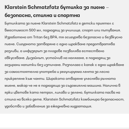
Klarstein Schmatzfatz бутилка за пиене –
безопасна, стилна и спортна
Бутилката за пиене Klarstein Schmatzfatz е детски приятел с
вместимост 500 мл, подходящ за училище, спорт или пътувания.
Изработена от Tritan без BPA, тя осигурява безопасно и безвкусно
пиене. Сигурното затваряне с едно щракване предотвратява
разливи, а инфузерът за плодове позволява естествено
овкусяване. Дизайнът, устойчив на налягане, е подходящ за
газирани напитки без изтичане. Разполага с капак с едно щракване
за самостоятелна употреба и регулируема лента за лесно
прикрепяне към чанти. Широкото отваряне улеснява ръчното
миене, макар че не е подходяща за съдомиялна машина. Налична в
ярки цветове като петрол, лилаво и зелено, бутилката пасва на
стила на всяко дете. Klarstein Schmatzfatz комбинира безопасност,
удобство и забавление за ежедневна хидратация.