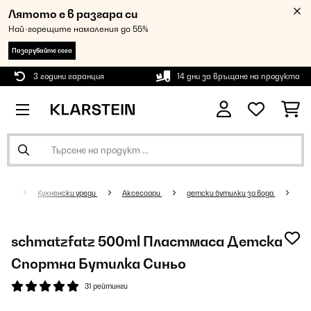
Лятото е в разгара си
Най-горещите намаления до 55%
Пазарувайте сега
3 години гаранция
14 дни за връщане на продукта
Кухненски уреди
Аксесоари
детски бутилки за вода
schmatzfatz 500ml Пластмаса Детска
Спортна Бутилка Синьо
31 рейтинги