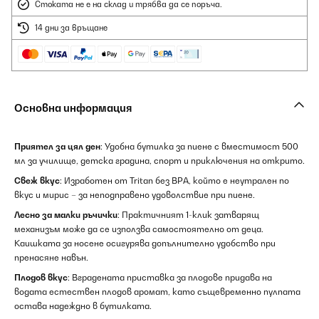
Стоката не е на склад и трябва да се поръча.
14 дни за връщане
Основна информация
Приятел за цял ден
: Удобна бутилка за пиене с вместимост 500
мл за училище, детска градина, спорт и приключения на открито.
Свеж вкус
: Изработен от Tritan без BPA, който е неутрален по
вкус и мирис – за неподправено удоволствие при пиене.
Лесно за малки ръчички
: Практичният 1-клик затварящ
механизъм може да се използва самостоятелно от деца.
Каишката за носене осигурява допълнително удобство при
пренасяне навън.
Плодов вкус
: Вградената приставка за плодове придава на
водата естествен плодов аромат, като същевременно пулпата
остава надеждно в бутилката.