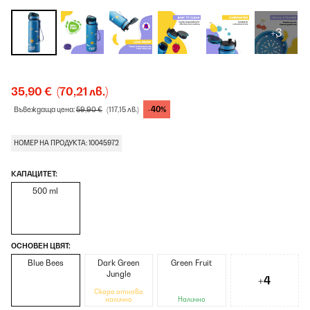
+3
35,90 €
(70,21 лв.)
-40%
Въвеждаща цена:
59,90 €
(117,15 лв.)
НОМЕР НА ПРОДУКТА: 10045972
КАПАЦИТЕТ:
500 ml
ОСНОВЕН ЦВЯТ:
Blue Bees
Dark Green
Green Fruit
Jungle
+4
Скоро отново
налично
Налично