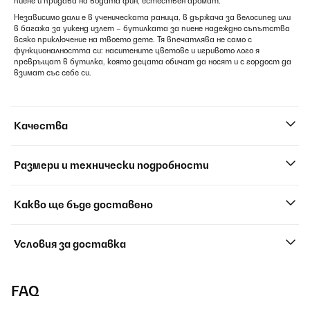
пиене и придава на водата фин, естествен аромат.
Независимо дали е в ученическата раница, в държача за велосипед или
в багажа за уикенд излет – бутилката за пиене надеждно съпътства
всяко приключение на твоето дете. Тя впечатлява не само с
функционалността си: наситените цветове и игривото лого я
превръщат в бутилка, която децата обичат да носят и с гордост да
взимат със себе си.
Качества
Размери и технически подробности
Какво ще бъде доставено
Условия за доставка
FAQ