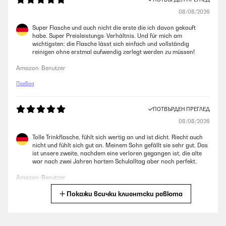
08/08/2026
Super Flasche und auch nicht die erste die ich davon gekauft
habe. Super Preisleistungs-Verhältnis. Und für mich am
wichtigsten: die Flasche lässt sich einfach und vollständig
reinigen ohne erstmal aufwendig zerlegt werden zu müssen!
Amazon-Benutzer
Превод
ПОТВЪРДЕН ПРЕГЛЕД
08/08/2026
Tolle Trinkflasche, fühlt sich wertig an und ist dicht. Riecht auch
nicht und fühlt sich gut an. Meinem Sohn gefällt sie sehr gut. Das
ist unsere zweite, nachdem eine verloren gegangen ist, die alte
war nach zwei Jahren hartem Schulalltag aber noch perfekt.
Amazon-Benutzer
Покажи всички клиентски ревюта
Превод
ПОТВЪРДЕН ПРЕГЛЕД