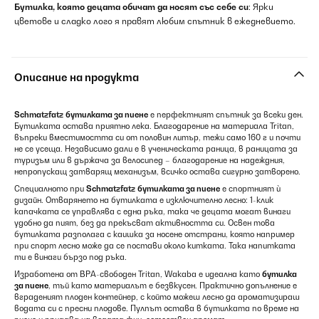
Бутилка, която децата обичат да носят със себе си
: Ярки
цветове и сладко лого я правят любим спътник в ежедневието.
Описание на продукта
Schmatzfatz
бутилката за пиене
е перфектният спътник за всеки ден.
Бутилката остава приятно лека. Благодарение на материала Tritan,
въпреки вместимостта си от половин литър, тежи само 160 г и почти
не се усеща. Независимо дали е в ученическата раница, в раницата за
туризъм или в държача за велосипед – благодарение на надеждния,
непропускащ затварящ механизъм, всичко остава сигурно затворено.
Специалното при
Schmatzfatz
бутилката за пиене
е спортният ѝ
дизайн. Отварянето на бутилката е изключително лесно: 1-клик
капачката се управлява с една ръка, така че децата могат винаги
удобно да пият, без да прекъсват активността си. Освен това
бутилката разполага с каишка за носене отстрани, която например
при спорт лесно може да се постави около китката. Така напитката
ти е винаги бързо под ръка.
Изработена от BPA-свободен Tritan, Wakaba е идеална като
бутилка
за пиене
, тъй като материалът е безвкусен. Практично допълнение е
вграденият плоден контейнер, с който можеш лесно да ароматизираш
водата си с пресни плодове. Пулпът остава в бутилката по време на