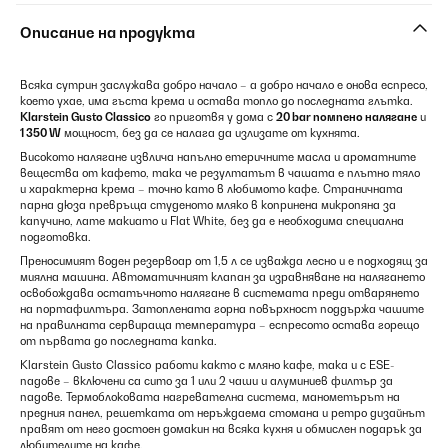
Описание на продукта
Всяка сутрин заслужава добро начало – а добро начало е онова еспресо,
което ухае, има гъста крема и остава топло до последната глътка.
Klarstein Gusto Classico
го приготвя у дома с
20 bar помпено налягане
и
1 350 W
мощност, без да се налага да излизате от кухнята.
Високото налягане извлича напълно етеричните масла и ароматните
вещества от кафето, така че резултатът в чашата е плътно тяло
и характерна крема – точно като в любимото кафе. Страничната
парна дюза превръща студеното мляко в копринена микропяна за
капучино, лате макиато и Flat White, без да е необходима специална
подготовка.
Преносимият воден резервоар от 1,5 л се изважда лесно и е подходящ за
миялна машина. Автоматичният клапан за изравняване на налягането
освобождава остатъчното налягане в системата преди отварянето
на портафилтъра. Затоплената горна повърхност поддържа чашите
на правилната сервираща температура – еспресото остава горещо
от първата до последната капка.
Klarstein Gusto Classico работи както с мляно кафе, така и с ESE-
падове – включени са сито за 1 или 2 чаши и алуминиев филтър за
падове. Термоблоковата нагревателна система, манометърът на
предния панел, решетката от неръждаема стомана и ретро дизайнът
правят от него достоен домакин на всяка кухня и обмислен подарък за
любителите на кафе.