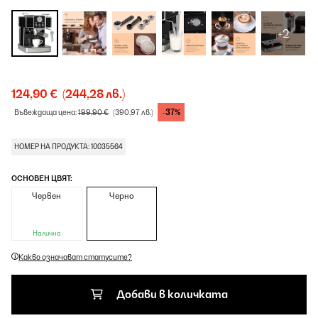
+2
124,90 €
(244,28 лв.)
-37%
Въвеждаща цена:
199,90 €
(390,97 лв.)
НОМЕР НА ПРОДУКТА: 10035564
ОСНОВЕН ЦВЯТ:
Червен
Черно
Налично
Какво означават статусите?
Добави в количката