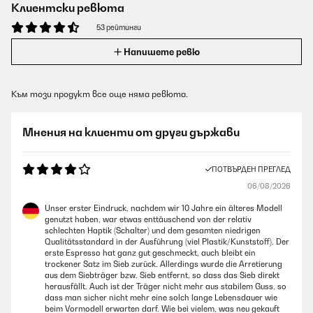
Клиентски ревюта
53 рейтинги
Напишете ревю
Към този продукт все още няма ревюта.
Мнения на клиенти от други държави
ПОТВЪРДЕН ПРЕГЛЕД
06/08/2026
Unser erster Eindruck, nachdem wir 10 Jahre ein älteres Modell
genutzt haben, war etwas enttäuschend von der relativ
schlechten Haptik (Schalter) und dem gesamten niedrigen
Qualitätsstandard in der Ausführung (viel Plastik/Kunststoff). Der
erste Espresso hat ganz gut geschmeckt, auch bleibt ein
trockener Satz im Sieb zurück. Allerdings wurde die Arretierung
aus dem Siebträger bzw. Sieb entfernt, so dass das Sieb direkt
herausfällt. Auch ist der Träger nicht mehr aus stabilem Guss, so
dass man sicher nicht mehr eine solch lange Lebensdauer wie
beim Vormodell erwarten darf. Wie bei vielem, was neu gekauft