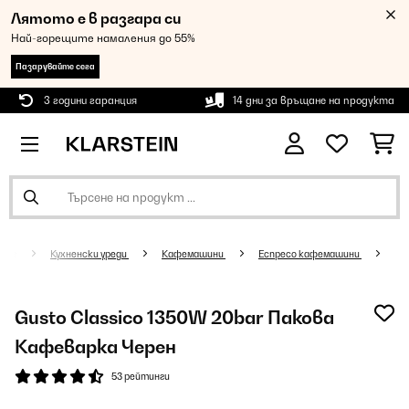
Лятото е в разгара си
Най-горещите намаления до 55%
Пазарувайте сега
3 години гаранция
14 дни за връщане на продукта
Кухненски уреди
Кафемашини
Еспресо кафемашини
Gusto Classico 1350W 20bar Пакова
Кафеварка Черен
53 рейтинги