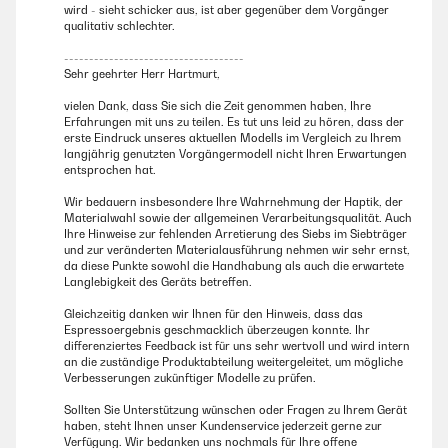
wird - sieht schicker aus, ist aber gegenüber dem Vorgänger
qualitativ schlechter.
------------------------------------
Sehr geehrter Herr Hartmurt,
vielen Dank, dass Sie sich die Zeit genommen haben, Ihre
Erfahrungen mit uns zu teilen. Es tut uns leid zu hören, dass der
erste Eindruck unseres aktuellen Modells im Vergleich zu Ihrem
langjährig genutzten Vorgängermodell nicht Ihren Erwartungen
entsprochen hat.
Wir bedauern insbesondere Ihre Wahrnehmung der Haptik, der
Materialwahl sowie der allgemeinen Verarbeitungsqualität. Auch
Ihre Hinweise zur fehlenden Arretierung des Siebs im Siebträger
und zur veränderten Materialausführung nehmen wir sehr ernst,
da diese Punkte sowohl die Handhabung als auch die erwartete
Langlebigkeit des Geräts betreffen.
Gleichzeitig danken wir Ihnen für den Hinweis, dass das
Espressoergebnis geschmacklich überzeugen konnte. Ihr
differenziertes Feedback ist für uns sehr wertvoll und wird intern
an die zuständige Produktabteilung weitergeleitet, um mögliche
Verbesserungen zukünftiger Modelle zu prüfen.
Sollten Sie Unterstützung wünschen oder Fragen zu Ihrem Gerät
haben, steht Ihnen unser Kundenservice jederzeit gerne zur
Verfügung. Wir bedanken uns nochmals für Ihre offene