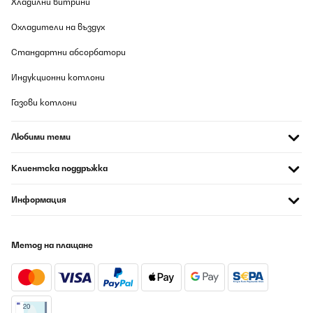
Хладилни витрини
Превод
Охладители на въздух
ПОТВЪРДЕН ПРЕГЛЕД
Стандартни абсорбатори
06/08/2026
Индукционни котлони
Great product, makes good hot coffee and excellent crema, easy
to use but read instructions carefully before using! Instructions
Газови котлони
could be clearer in parts and reviewed! Not sure what 8. "scrape
the machine" means? Also 9. "Press the coffee switch upwards
and the machine starts dispensing hot water" "Slide the coffee
Любими теми
switch down to stop the water output." Should surely be the other
way round? Froths milk very well and I am pleased overall. Lovely
styling, very retro as it says. After frothing a caution!! Again read
Клиентска поддръжка
the instructions carefully on the overheat after frothing topic.
Well pleased so far! Excellent product! ⭐⭐⭐⭐⭐
Информация
Amazon user
Превод
Метод на плащане
ПОТВЪРДЕН ПРЕГЛЕД
06/08/2026
Nel complesso siamo soddisfatti, il caffè viene molto buono, ha