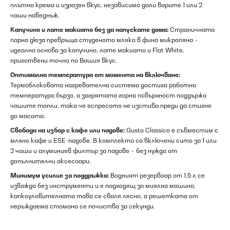
плътна крема и изразен вкус, независимо дали варите 1 или 2
чаши наведнъж.
Капучино и лате макиато без да напускате дома:
Страничната
парна дюза превръща студеното мляко в фина микропяна –
идеална основа за капучино, лате макиато и Flat White,
приготвени точно по Вашия вкус.
Оптимална температура от момента на включване:
Термоблоковата нагревателна система достига работна
температура бързо, а загрятата горна повърхност поддържа
чашите топли, така че еспресото не изстива преди да стигне
до масата.
Свобода на избор с кафе или падове:
Gusto Classico е съвместим с
мляно кафе и ESE-падове. В комплекта са включени сито за 1 или
2 чаши и алуминиев филтър за падове – без нужда от
допълнителни аксесоари.
Минимум усилие за поддръжка:
Водният резервоар от 1,5 л се
изважда без инструменти и е подходящ за миялна машина,
капкоуловителната тава се сваля лесно, а решетката от
неръждаема стомана се почиства за секунди.