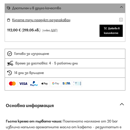
Достъпен и в друго качество
Купете този продукт разопакован
Добави в
112,00 €
(219,05 лв.)
(плюс ДДС)
количката
Готово за изпращане
Време за доставка: 4 - 5 работни дни
14 дни за връщане
Основна информация
Гъста крема от първата чаша:
Помпеното налягане от 20 bar
извлича напълно ароматните масла от кафето – резултатът е