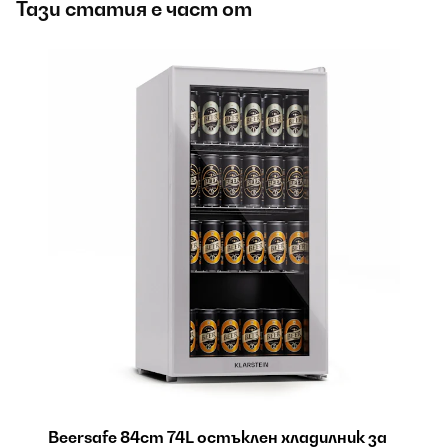
Тази статия е част от
а
Beersafe 84cm 74L остъклен хладилник за
B