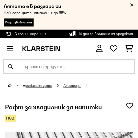
Лятото е в разгара си
Най-горещите намаления до 55%
Пазарувайте сега
3 години гаранция
14 дни за връщане на продукта
Домакински уреди
Аксесоари
Рафт за хладилник за напитки
НОВ