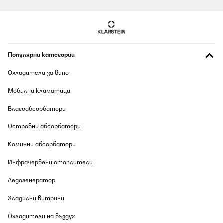
Популярни категории
Охладители за вино
Мобилни климатици
Влагоабсорбатори
Островни абсорбатори
Коминни абсорбатори
Инфрачервени отоплители
Ледогенератор
Хладилни витрини
Охладители на въздух