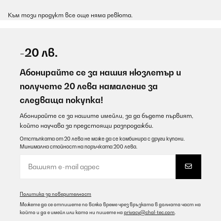
Към този продукт все още няма ревюта.
-20 лв.
Абонирайте се за нашия нюзлетър и
получете 20 лева намаление за
следваща покупка!
Абонирайте се за нашите имейли, за да бъдете първият,
който научава за предстоящи разпродажби.
Отстъпката от 20 лева не може да се комбинира с други купони.
Минимална стойност на поръчката 200 лева.
Политика за поверителност
Можете да се отпишете по всяко време чрез връзката в долната част на
който и да е имейл или като ни пишете на
privacy@chal-tec.com
.