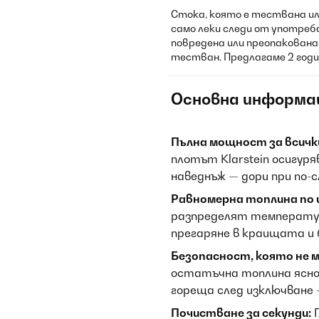
Стока, която е тествана ил
само леки следи от употреб
повредена или преопакована.
тестван. Предлагаме 2 годи
Основна информа
Пълна мощност за всичк
плотът Klarstein осигуря
наведнъж — дори при по-с
Равномерна топлина по 
разпределят температур
прегаряне в краищата и 
Безопасност, която не м
остатъчна топлина ясно
гореща след изключване 
Почистване за секунди:
Г