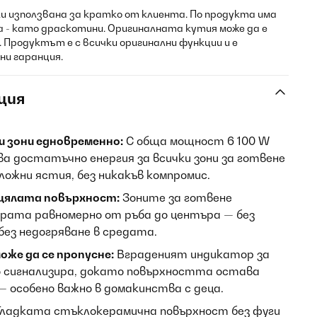
и използвана за кратко от клиента. По продукта има
а - като драскотини. Оригиналната кутия може да е
 Продуктът е с всички оригинални функции и е
ни гаранция.
ция
и зони едновременно:
С обща мощност 6 100 W
ва достатъчно енергия за всички зони за готвене
ложни ястия, без никакъв компромис.
цялата повърхност:
Зоните за готвене
ата равномерно от ръба до центъра — без
без недогряване в средата.
оже да се пропусне:
Вграденият индикатор за
 сигнализира, докато повърхността остава
— особено важно в домакинства с деца.
ладката стъклокерамична повърхност без фуги