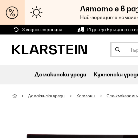
Лятото е в ра
Най-горещите намален
3 години гаранция
14 дни за връщане на 
Домакински уреди
Кухненски уред
Домакински уреди
Котлони
Стъклокерами