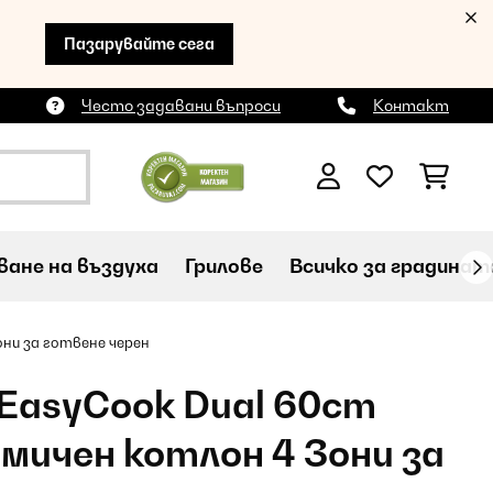
Пазарувайте сега
Често задавани въпроси
Контакт
ане на въздуха
Грилове
Всичко за градинат
ни за готвене черен
 EasyCook Dual 60cm
ичен котлон 4 Зони за