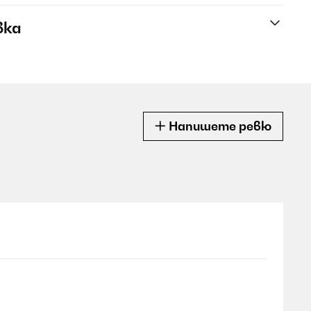
вка
Напишете ревю