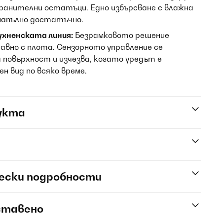
хранителни остатъци. Едно избърсване с влажна
напълно достатъчно.
кухненската линия:
Безрамковото решение
равно с плота. Сензорното управление се
повърхност и изчезва, когато уредът е
н вид по всяко време.
укта
ески подробности
ставено