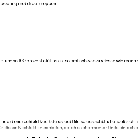
uitvoering met draaiknoppen
tungen 100 prozent efüllt es ist so erst schwer zu wiesen wie mann e
uktionskochfeld kauft da es laut Bild so auszieht.Es handelt sich h
h für dieses Kochfeld entschieden, da ich es charmanter finde einfach