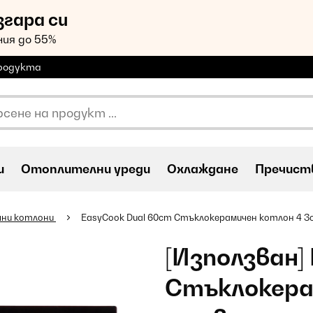
згара си
ия до 55%
продукта
и
Oтоплителни уреди
Охлаждане
Пречиств
чни котлони
EasyCook Dual 60cm Стъклокерамичен котлон 4 Зо
[Използван]
Стъклокерам