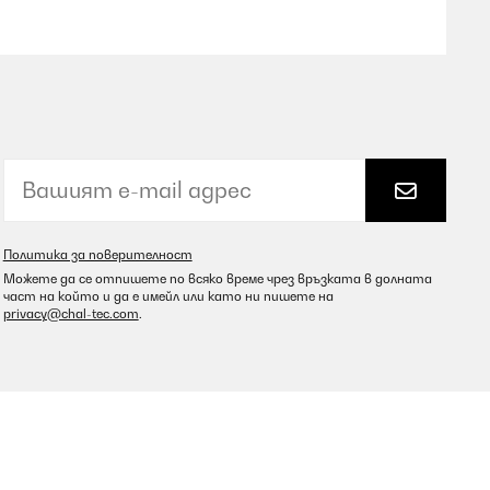
Превод
e Montage ohne großen Aufwand da das montagematerial
 Rahmen einfach aufsetzen kann und es ist sofort
was das kochen mit Kindern einfacher gestaltet. Die Felder
utzen kann ohne groß Energie zu verwenden. Im grossen und
Политика за поверителност
Можете да се отпишете по всяко време чрез връзката в долната
част на който и да е имейл или като ни пишете на
Превод
privacy@chal-tec.com
.