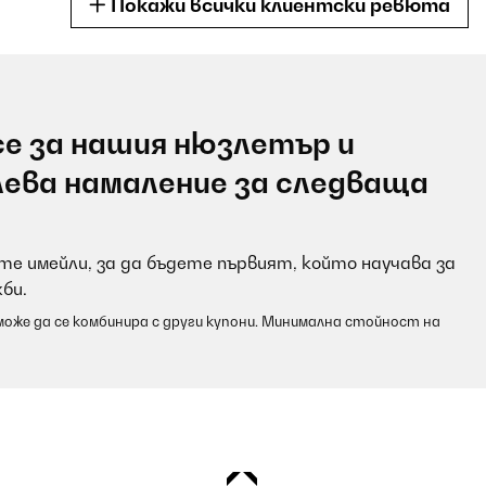
Покажи всички клиентски ревюта
е за нашия нюзлетър и
. Das ceranfeld war doppelt verpackt. Nach dem auspacken war ein
лева намаление за следваща
tsplätze war ebenso einfach da man es durch den nicht vorhandenen
e Drehregler. Kein unkontrolliertes anspringen mehr der herdplatten 
nge noch Restwärme sodass man dies zum fertigstellen der Speisen n
е имейли, за да бъдете първият, който научава за
би.
оже да се комбинира с други купони. Минимална стойност на