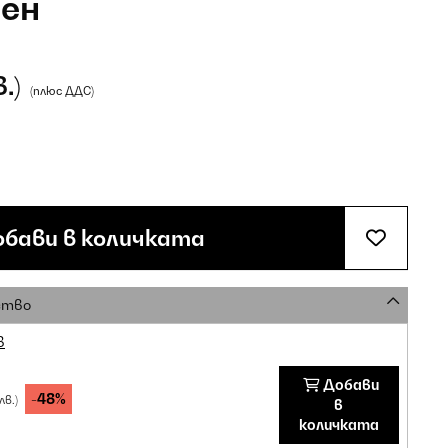
рен
в.)
(плюс ДДС)
бави в количката
ство
в
Добави
-48%
лв.)
в
количката