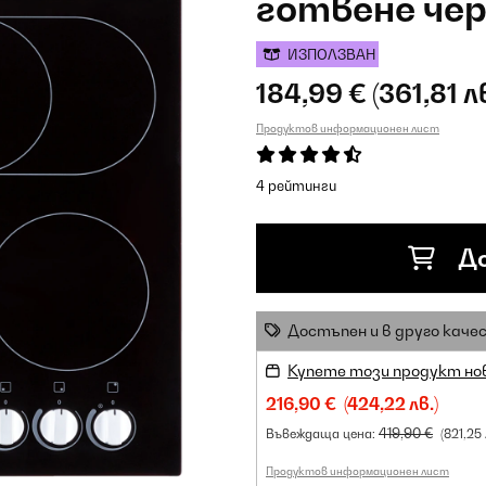
готвене че
ИЗПОЛЗВАН
184,99 €
(361,81 л
Продуктов информационен лист
4 рейтинги
До
Достъпен и в друго каче
Купете този продукт но
216,90 €
(424,22 лв.)
419,90 €
Въвеждаща цена:
(821,25 
Продуктов информационен лист