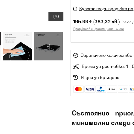
Купете този продукт ра
1/6
195,99 €
(383,32 лв.)
(плюс 
Продуктов информационен лист
+1
Ограничено количество -
Време за доставка: 4 - 
14 дни за връщане
Състояние - прие
минимални следи 