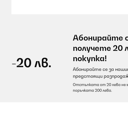
Amazon-Benutzer
ПОТВЪРДЕН ПРЕГЛЕД
07/08/2026
Абонирайте с
Es war eine super schnelle und sichere Lieferung
получете 20 
mit dabei war. Der Einbau vom Ausschnitt der Arbei
abgedichtet. Die Bedienung ist kinderleicht durch di
покупка!
-20 лв.
erhitzen sich sehr schnell und halten auch sehr la
ganzen ein super kochfeld.
Абонирайте се за нашит
предстоящи разпродаж
Amazon-Benutzer
Отстъпката от 20 лева не м
поръчката 200 лева.