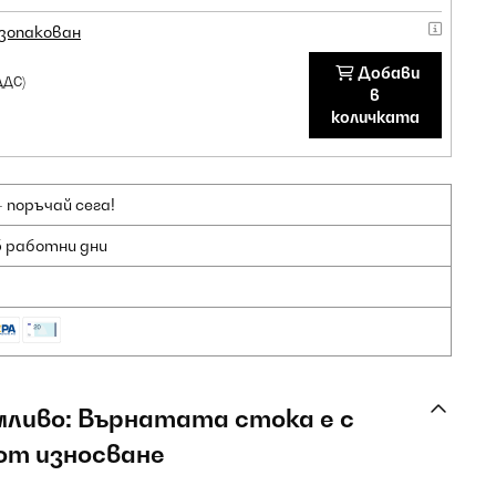
зопакован
Добави
ДДС)
в
количката
 поръчай сега!
5 работни дни
мливо: Върнатата стока е с
от износване