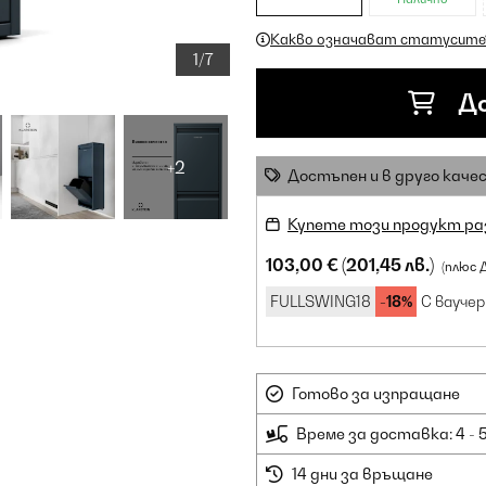
Какво означават статусите
1/7
До
+2
Достъпен и в друго каче
Купете този продукт ра
103,00 €
(201,45 лв.)
(плюс 
FULLSWING18
-18%
С ваучер
Готово за изпращане
Време за доставка: 4 - 
14 дни за връщане