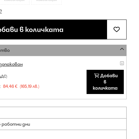
?
бави в количката
ство
зопакован
Добави
ДДС)
в
:
84,46 €
(165,19 лв.)
количката
5 работни дни