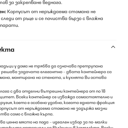
тов за закрепване веднага.
ен:
Корпусът от неръждаема стомана не
следи от ръце и се почиства бързо с влажна
епарати.
укта
адъци у дома не трябва да означава претрупана
ter решава задачата елегантно – двата контейнера са
мана, монтирана на стената, и кухнята Ви остава
полага с два отделни вътрешни контейнера от по 18
ацитет. Всеки контейнер се изважда самостоятелно и
другия, което е особено удобно, когато едната фракция
Корпусът от неръждаема стомана не задържа мазни
ства само с влажна кърпа.
 ценно място на пода – идеален избор за по-малки
Монтажните материали са включени в комплекта. Всеки