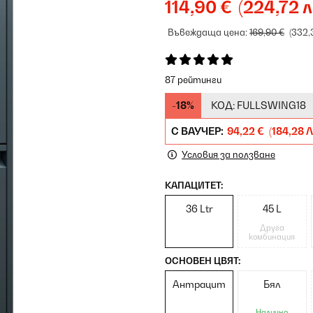
114,90 €
(224,72 л
Въвеждаща цена:
169,90 €
(332,
87 рейтинги
-18%
КОД:
FULLSWING18
С ВАУЧЕР:
94,22 €
(184,28 Л
Условия за ползване
КАПАЦИТЕТ:
36 Ltr
45 L
Друга
комбинация
ОСНОВЕН ЦВЯТ:
Антрацит
Бял
Налично