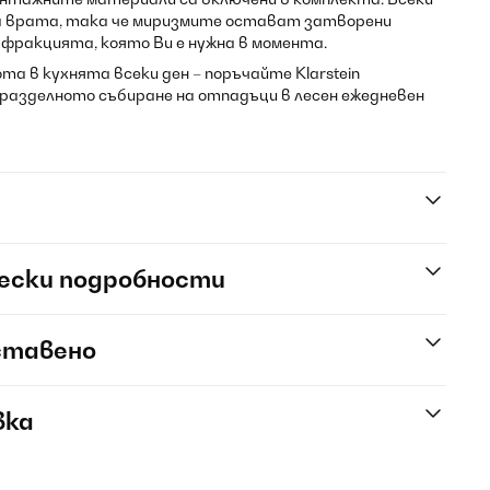
а врата, така че миризмите остават затворени
фракцията, която Ви е нужна в момента.
та в кухнята всеки ден – поръчайте Klarstein
 разделното събиране на отпадъци в лесен ежедневен
ески подробности
ставено
вка