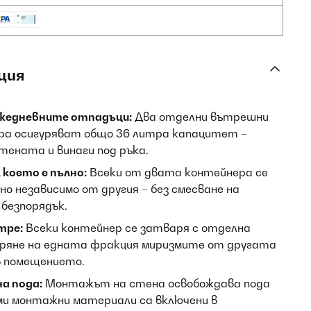
ция
жедневните отпадъци:
Два отделни вътрешни
тра осигуряват общо 36 литра капацитет –
тената и винаги под ръка.
което е пълно:
Всеки от двата контейнера се
но независимо от другия – без смесване на
 безпорядък.
тре:
Всеки контейнер се затваря с отделна
аряне на едната фракция миризмите от другата
в помещението.
а пода:
Монтажът на стена освобождава пода
ими монтажни материали са включени в