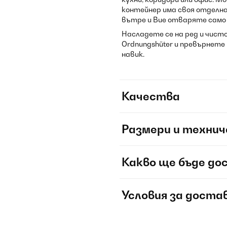
контейнер има своя отделн
вътре и Вие отваряте само 
Насладете се на ред и чисто
Ordnungshüter и превърнете
навик.
Качества
Размери и технич
Какво ще бъде до
Условия за доста