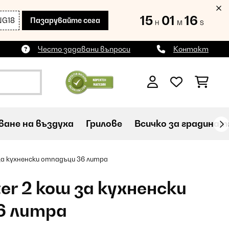
15
01
15
NG18
Пазарувайте сега
H
M
S
Често задавани въпроси
Контакт
ане на въздуха
Грилове
Всичко за градинат
за кухненски отпадъци 36 литра
er 2 кош за кухненски
6 литра