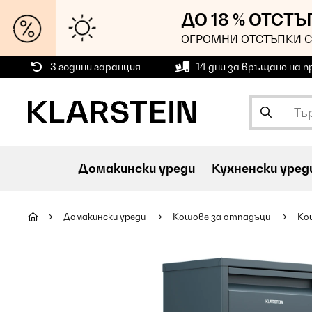
ДО 18 % ОТСТ
ОГРОМНИ ОТСТЪПКИ С
3 години гаранция
14 дни за връщане на 
Домакински уреди
Кухненски уред
Домакински уреди
Кошове за отпадъци
Kо