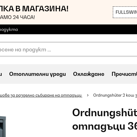
ЪПКА В МАГАЗИНА!
FULLSWI
АМО 24 ЧАСА!
продукта
и
Oтоплителни уреди
Охлаждане
Пречиств
шове за разделно събиране на отпадъци
Ordnungshüter 2 кош 
Ordnungshüt
отпадъци 3