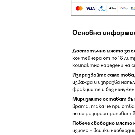
Основна информа
Достатъчно място за е
контейнера от по 18 ли
компактно наредени на с
Изпразвайте само това, 
изважда и изпразва напъл
фракциите и без ненужен
Миризмите остават въ
врата, така че при отв
не се разпространяват 
Повече свободно място н
изцяло – всички необход