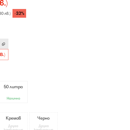
в.)
-32%
30 лв.)
В.)
50 литра
Налично
Кремав
Черно
Друга
Друга
комбинация
комбинация