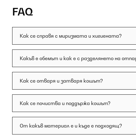
FAQ
Как се справя с миризмата и хигиената?
Какъв е обемът и как е с разделянето на отпа
Как се отваря и затваря кошът?
Как се почиства и поддържа кошът?
От какъв материал е и къде е подходящ?