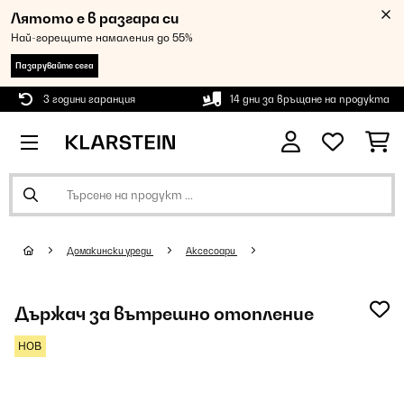
Лятото е в разгара си
Най-горещите намаления до 55%
Пазарувайте сега
3 години гаранция
14 дни за връщане на продукта
Домакински уреди
Аксесоари
Държач за вътрешно отопление
НОВ