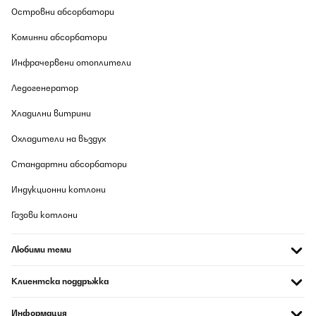
Островни абсорбатори
Коминни абсорбатори
Инфрачервени отоплители
Ледогенератор
Хладилни витрини
Охладители на въздух
Стандартни абсорбатори
Индукционни котлони
Газови котлони
Любими теми
Клиентска поддръжка
Информация