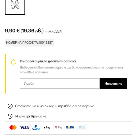
9,90 €
(19,36 лв.)
(плюс ДДС)
НОМЕР НА ПРОДУКТА: 10048387
Информация за достъпността.
Въведете своя имейл адрес и ще ви уведомим, когато продуктът
отново е наличен.
Напомняне
Стоката не е на склад и трябва да се поръча.
14 дни за връщане