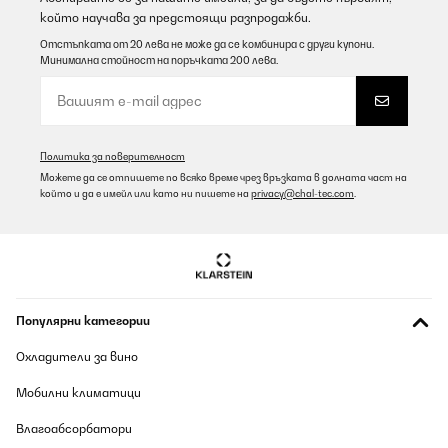
който научава за предстоящи разпродажби.
Отстъпката от 20 лева не може да се комбинира с други купони.
Минимална стойност на поръчката 200 лева.
Политика за поверителност
Можете да се отпишете по всяко време чрез връзката в долната част на
който и да е имейл или като ни пишете на
privacy@chal-tec.com
.
Популярни категории
Охладители за вино
Мобилни климатици
Влагоабсорбатори