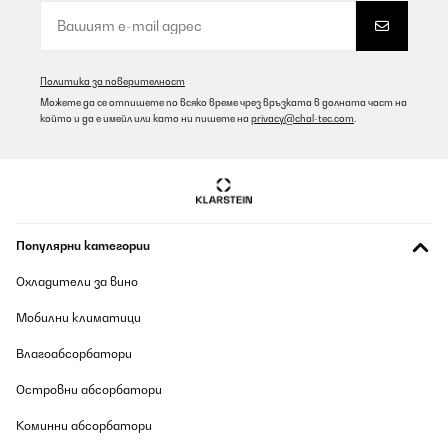
Политика за поверителност
Можете да се отпишете по всяко време чрез връзката в долната част на
който и да е имейл или като ни пишете на
privacy@chal-tec.com
.
Популярни категории
Охладители за вино
Мобилни климатици
Влагоабсорбатори
Островни абсорбатори
Коминни абсорбатори