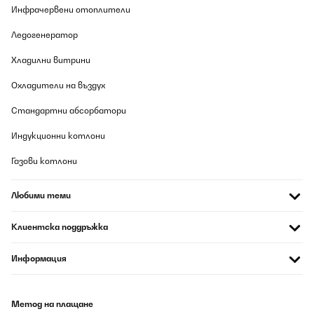
Инфрачервени отоплители
Ледогенератор
Хладилни витрини
Охладители на въздух
Стандартни абсорбатори
Индукционни котлони
Газови котлони
Любими теми
Клиентска поддръжка
Информация
Метод на плащане