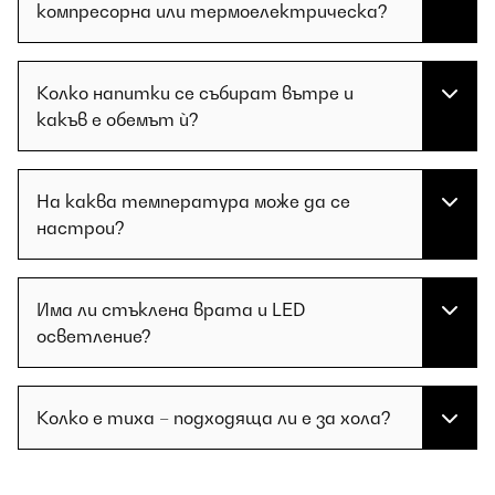
компресорна или термоелектрическа?
Колко напитки се събират вътре и
какъв е обемът ѝ?
На каква температура може да се
настрои?
Има ли стъклена врата и LED
осветление?
Колко е тиха – подходяща ли е за хола?