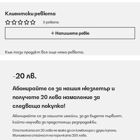
Клиентски ревюта
0 ревюта
Напишете ревю
Към този продукт все още няма ревюта.
-20 лв.
Абонирайте се за нашия нюзлетър и
получете 20 лева намаление за
следваща покупка!
Абонирайте се за нашите имейли, за да бъдете първият,
който научава за предстоящи разпродажби.
Отстъпката от 20 лева не може да се комбинира с други купони.
Минимална стойност на поръчката 200 лева.