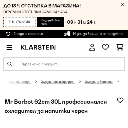
ДО 18 % ОТСТЪПКА В МАГАЗИНА!
ОГРОМНИ ОТСТЪПКИ САМО 24 ЧАСА!
Пазарувайте
09
31
24
FULLSWING18
H
M
S
сега
3 години гаранция
14 дни за връщане на продукта
Домакински уреди
Хладилници и фризери
Хладилни витрини
Mr Barbot 62cm 30L професионален
охладител за напитки черен