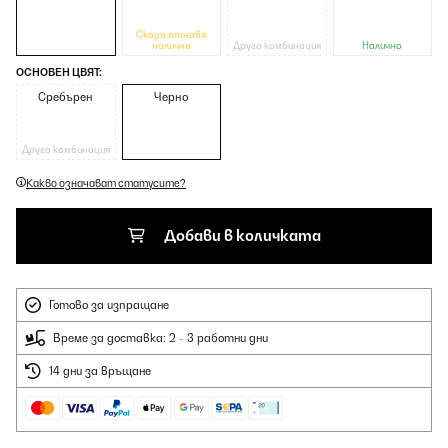
Скоро отново
налично
Друга комбинация
Налично
ОСНОВЕН ЦВЯТ:
Сребърен
Черно
Друга комбинация
Какво означават статусите?
Добави в количката
Готово за изпращане
Време за доставка: 2 - 3 работни дни
14 дни за връщане