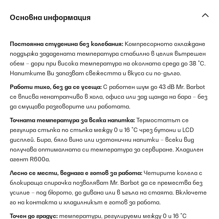
Основна информация
Постоянна студенина без колебания:
Компресорното охлаждане
поддържа зададената температура стабилно в целия вътрешен
обем – дори при висока температура на околната среда до 38 °C.
Напитките Ви запазват свежестта и вкуса си по-дълго.
Работи тихо, без да се усеща:
С работен шум до 43 dB Mr. Barbot
се вписва ненатрапчиво в хола, офиса или зад щанда на бара – без
да смущава разговорите или работата.
Точната температура за всяка напитка:
Термостатът се
регулира стъпка по стъпка между 0 и 16 °C чрез бутони и LCD
дисплей. Бира, бяло вино или изотонични напитки – всеки вид
получава оптималната си температура за сервиране. Хладилен
агент R600a.
Лесно се мести, веднага е готов за работа:
Четирите колела с
блокираща спирачка позволяват Mr. Barbot да се премества без
усилие – под бюрото, до дивана или в ъгъла на стаята. Включете
го на контакта и хладилникът е готов за работа.
Точен до градус:
температури, регулируеми между 0 и 16 °C