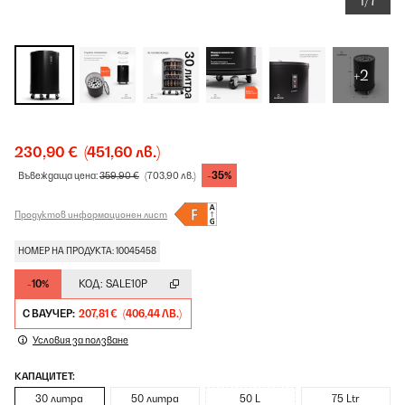
1/7
+2
230,90 €
(451,60 лв.)
-35%
Въвеждаща цена:
359,90 €
(703,90 лв.)
Продуктов информационен лист
НОМЕР НА ПРОДУКТА: 10045458
-10%
КОД:
SALE10P
С ВАУЧЕР:
207,81 €
(406,44 ЛВ.)
Условия за ползване
КАПАЦИТЕТ:
30 литра
50 литра
50 L
75 Ltr