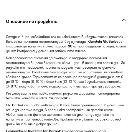
Описание на продукта
Студена бира, освежаващ сок или любимият Ви безалкохолен напиток –
винаги на точната температура, без изненади.
Klarstein Mr. Barbot
е
хладилник за напитки с вместимост
30 литра
, създаден за хора, които
ценят комфорта у дома и на работното място.
Компресорната система за охлаждане поддържа постоянна
температура в целия вътрешен обем – дори в горещите летни дни. За
разлика от термоелектричните модели, компресорът не допуска
температурни колебания, което означава, че напитките Ви остават
свежи по-дълго. Термостатът се регулира прецизно в диапазона от 0
до 16 °C – бира (8–10 °C), бяло вино (10–12 °C) или безалкохолни напитки
(6–8 °C) получават точно подходящата температура за сервиране.
Регулируемите поставки поемат различни формати – стандартни
бутилки, кенчета и Tetra Pak опаковки.
Mr. Barbot се вписва навсякъде: в хола като домашен бар, в домашния
офис за кратка пауза, в градинска постройка или детска стая.
Любителите на фитнес ще оценят лесния достъп до изотонични
напитки и протеинови шейкове. Практичен е и като подарък при нов
дом – винаги ще е добре дошъл.
Накратко за Klarstein Mr. Barbot:
компресорно охлаждане за