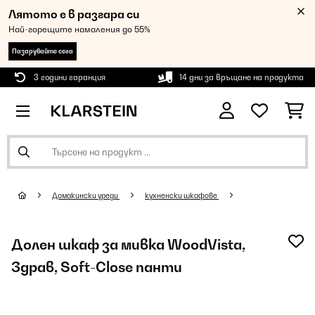
Лятото е в разгара си
Най-горещите намаления до 55%
Пазарувайте сега
3 години гаранция
14 дни за връщане на продукта
Домакински уреди
кухненски шкафове
Долен шкаф за мивка WoodVista,
Здрав, Soft-Close панти