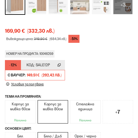
+3
169,90 €
(332,30 лв.)
-51%
Въвеждаща цена:
349,90 €
(684,34 лв.)
НОМЕР НА ПРОДУКТА: 10046259
-12%
КОД:
SALE12P
С ВАУЧЕР:
149,51 €
(292,42 ЛВ.)
Условия за ползване
ТЕМА НА ПРОМЯНАТА:
Корпус за
Корпус за
Стелажна
мивка 60см
мивка 80см
единица
+7
Налично
Налично
ОСНОВЕН ЦВЯТ:
Бял
Бяло / Дъб
Орех / черно