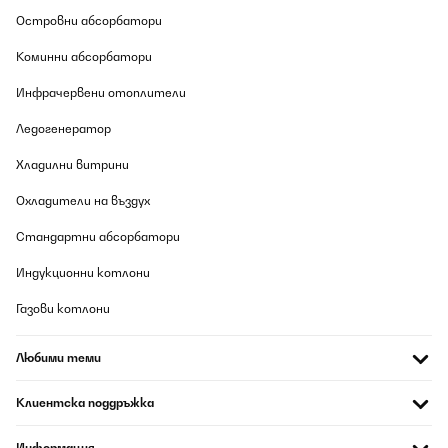
Островни абсорбатори
Коминни абсорбатори
Инфрачервени отоплители
Ледогенератор
Хладилни витрини
Охладители на въздух
Стандартни абсорбатори
Индукционни котлони
Газови котлони
Любими теми
Клиентска поддръжка
Информация