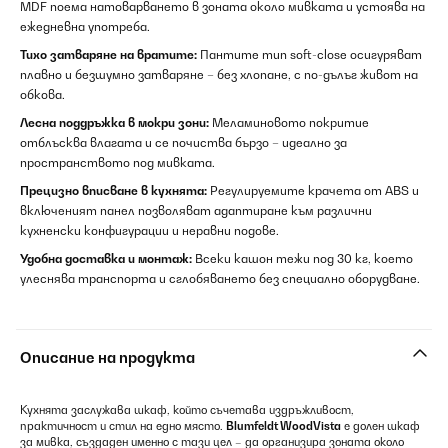
MDF поема натоварването в зоната около мивката и устоява на
ежедневна употреба.
Тихо затваряне на вратите:
Пантите тип soft-close осигуряват
плавно и безшумно затваряне – без хлопане, с по-дълъг живот на
обкова.
Лесна поддръжка в мокри зони:
Меламиновото покритие
отблъсква влагата и се почиства бързо – идеално за
пространството под мивката.
Прецизно вписване в кухнята:
Регулируемите крачета от ABS и
включеният панел позволяват адаптиране към различни
кухненски конфигурации и неравни подове.
Удобна доставка и монтаж:
Всеки кашон тежи под 30 кг, което
улеснява транспорта и сглобяването без специално оборудване.
Описание на продукта
Кухнята заслужава шкаф, който съчетава издръжливост,
практичност и стил на едно място.
Blumfeldt WoodVista
е долен шкаф
за мивка, създаден именно с тази цел – да организира зоната около