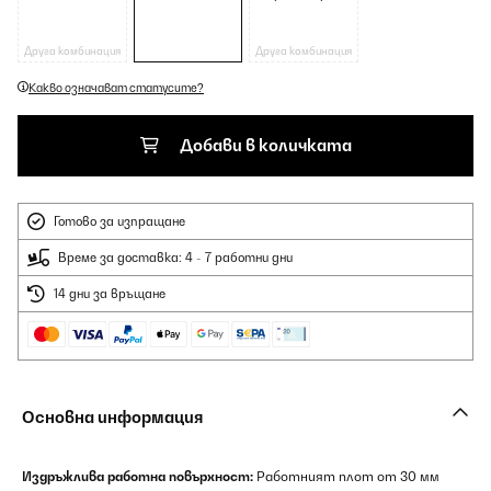
Друга комбинация
Друга комбинация
Какво означават статусите?
Добави в количката
Готово за изпращане
Време за доставка: 4 - 7 работни дни
14 дни за връщане
Основна информация
Издръжлива работна повърхност:
Работният плот от 30 мм