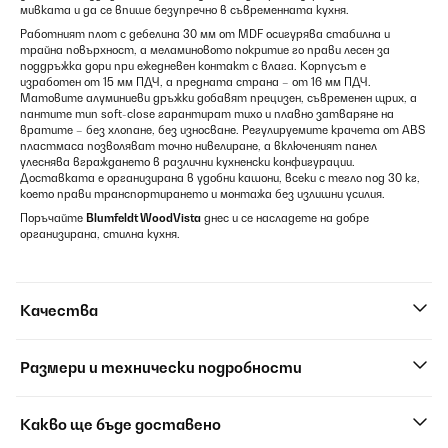
мивката и да се впише безупречно в съвременната кухня.
Работният плот с дебелина 30 мм от MDF осигурява стабилна и
трайна повърхност, а меламиновото покритие го прави лесен за
поддръжка дори при ежедневен контакт с влага. Корпусът е
изработен от 15 мм ПДЧ, а предната страна – от 16 мм ПДЧ.
Матовите алуминиеви дръжки добавят прецизен, съвременен щрих, а
пантите тип soft-close гарантират тихо и плавно затваряне на
вратите – без хлопане, без износване. Регулируемите крачета от ABS
пластмаса позволяват точно нивелиране, а включеният панел
улеснява вграждането в различни кухненски конфигурации.
Доставката е организирана в удобни кашони, всеки с тегло под 30 кг,
което прави транспортирането и монтажа без излишни усилия.
Поръчайте
Blumfeldt WoodVista
днес и се насладете на добре
организирана, стилна кухня.
Качества
Размери и технически подробности
Какво ще бъде доставено