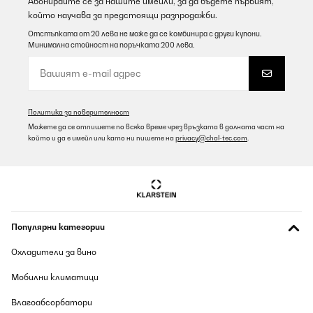
Абонирайте се за нашите имейли, за да бъдете първият,
който научава за предстоящи разпродажби.
Отстъпката от 20 лева не може да се комбинира с други купони.
Минимална стойност на поръчката 200 лева.
Политика за поверителност
Можете да се отпишете по всяко време чрез връзката в долната част на
който и да е имейл или като ни пишете на
privacy@chal-tec.com
.
Популярни категории
Охладители за вино
Мобилни климатици
Влагоабсорбатори