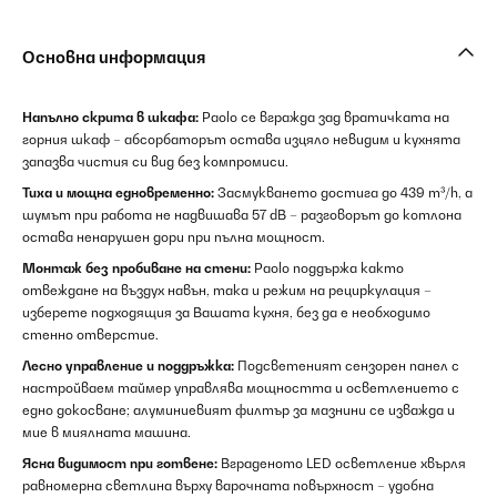
Основна информация
Напълно скрита в шкафа:
Paolo се вгражда зад вратичката на
горния шкаф – абсорбаторът остава изцяло невидим и кухнята
запазва чистия си вид без компромиси.
Тиха и мощна едновременно:
Засмукването достига до 439 m³/h, а
шумът при работа не надвишава 57 dB – разговорът до котлона
остава ненарушен дори при пълна мощност.
Монтаж без пробиване на стени:
Paolo поддържа както
отвеждане на въздух навън, така и режим на рециркулация –
изберете подходящия за Вашата кухня, без да е необходимо
стенно отверстие.
Лесно управление и поддръжка:
Подсветеният сензорен панел с
настройваем таймер управлява мощността и осветлението с
едно докосване; алуминиевият филтър за мазнини се изважда и
мие в миялната машина.
Ясна видимост при готвене:
Вграденото LED осветление хвърля
равномерна светлина върху варочната повърхност – удобна