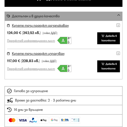
Достъпен и в друго качество
Купете този продукт разопакован
124,00 €
(242,52 лв.)
(плюс ДДС)
Добави в
Продуктов информационен лист
количката
Купете този продукт използван
117,00 €
(228,83 лв.)
(плюс ДДС)
Добави в
Продуктов информационен лист
количката
Готово за изпращане
Време за доставка: 2 - 3 работни дни
14 дни за връщане