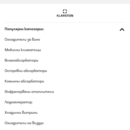
Популярни категории
Охладители за вино
Мобилни климатици
Влагоабсорбатори
Островни абсорбатори
Коминни абсорбатори
Инфрачервени отоплители
Ледогенератор
Хладилни витрини
Охладители на въздух