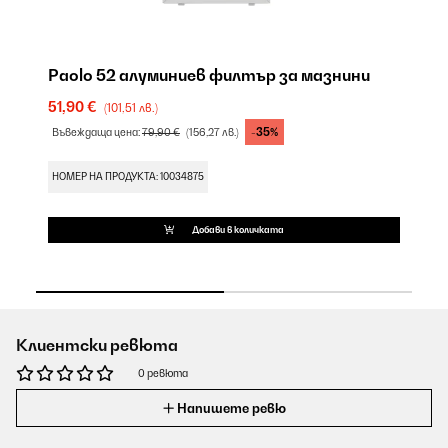
ри
Paolo 52 алуминиев филтър за мазнини
Ф
51,90 €
14
(101,51 лв.)
-35%
Въвеждаща цена:
79,90 €
(156,27 лв.)
НО
НОМЕР НА ПРОДУКТА: 10034875
Добави в количката
Клиентски ревюта
0 ревюта
Напишете ревю