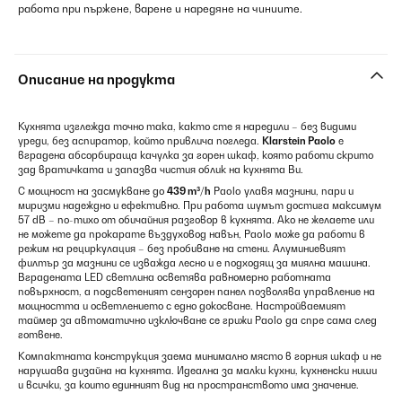
работа при пържене, варене и наредяне на чиниите.
Описание на продукта
Кухнята изглежда точно така, както сте я наредили – без видими
уреди, без аспиратор, който привлича погледа.
Klarstein Paolo
е
вградена абсорбираща качулка за горен шкаф, която работи скрито
зад вратичката и запазва чистия облик на кухнята Ви.
С мощност на засмукване до
439 m³/h
Paolo улавя мазнини, пари и
миризми надеждно и ефективно. При работа шумът достига максимум
57 dB – по-тихо от обичайния разговор в кухнята. Ако не желаете или
не можете да прокарате въздуховод навън, Paolo може да работи в
режим на рециркулация – без пробиване на стени. Алуминиевият
филтър за мазнини се изважда лесно и е подходящ за миялна машина.
Вградената LED светлина осветява равномерно работната
повърхност, а подсветеният сензорен панел позволява управление на
мощността и осветлението с едно докосване. Настройваемият
таймер за автоматично изключване се грижи Paolo да спре сама след
готвене.
Компактната конструкция заема минимално място в горния шкаф и не
нарушава дизайна на кухнята. Идеална за малки кухни, кухненски ниши
и всички, за които единният вид на пространството има значение.