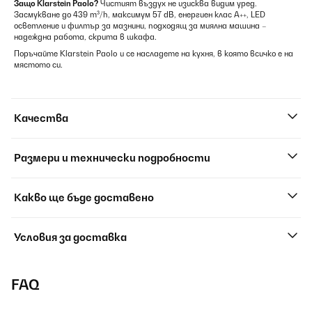
Защо Klarstein Paolo?
Чистият въздух не изисква видим уред.
Засмукване до 439 m³/h, максимум 57 dB, енергиен клас A++, LED
осветление и филтър за мазнини, подходящ за миялна машина –
надеждна работа, скрита в шкафа.
Поръчайте Klarstein Paolo и се насладете на кухня, в която всичко е на
мястото си.
Качества
Размери и технически подробности
Какво ще бъде доставено
Условия за доставка
FAQ