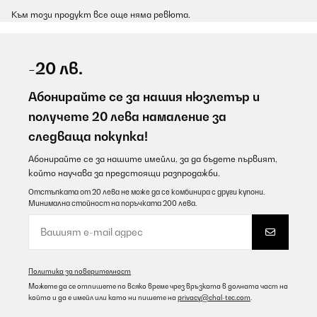
Към този продукт все още няма ревюта.
-20 лв.
Абонирайте се за нашия нюзлетър и
получете 20 лева намаление за
следваща покупка!
Абонирайте се за нашите имейли, за да бъдете първият,
който научава за предстоящи разпродажби.
Отстъпката от 20 лева не може да се комбинира с други купони.
Минимална стойност на поръчката 200 лева.
Политика за поверителност
Можете да се отпишете по всяко време чрез връзката в долната част на
който и да е имейл или като ни пишете на
privacy@chal-tec.com
.