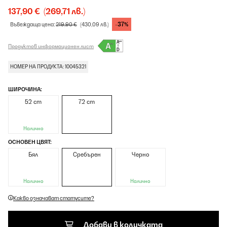
137,90 €
(269,71 лв.)
-37%
Въвеждаща цена:
219,90 €
(430,09 лв.)
Продуктов информационен лист
НОМЕР НА ПРОДУКТА: 10045321
ШИРОЧИНА:
52 cm
72 cm
Налично
ОСНОВЕН ЦВЯТ:
Бял
Сребърен
Черно
Налично
Налично
Какво означават статусите?
Добави в количката