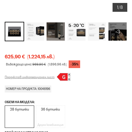
1/8
+3
625,90 €
(1.224,15 лв.)
-35%
Въвеждаща цена:
969,90 €
(1.896,96 лв.)
Продуктов информационен лист
НОМЕР НА ПРОДУКТА: 10046196
ОБЕМ НА МОДЕЛА:
28 бутилки
36 бутилки
Друга комбинация