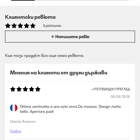
Клиентски ревюта
5 рейтинги
Напишете ревю
Към този продукт все още няма ревюта.
Мнения на клиенти от други държави
ПОТВЪРДЕН ПРЕГЛЕД
08/08/2026
Ottima cantinetta a una sola zona.Da incasso. Design molto
bello. Apertura push
Utente Amazon
Превод