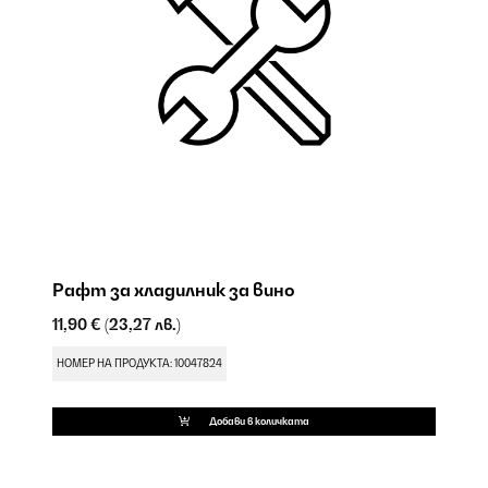
Рафт за хладилник за вино
П
11,90 €
(23,27 лв.)
17
НОМЕР НА ПРОДУКТА: 10047824
НО
Добави в количката