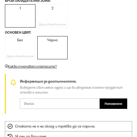
БРОЙ ОХЛАДИТЕЛНИ ЗОНИ:
1
2
Друга комбинация
ОСНОВЕН ЦВЯТ:
Бял
Черно
Друга комбинация
Какво означават статусите?
Информация за достъпността.
Въведете своя имейл адрес и ще ви уведомим, когато продуктът
отново е наличен.
Напомняне
Стоката не е на склад и трябва да се поръча.
14 дни за връщане