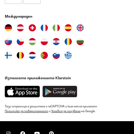
Международен
Изтеглете приложението Klarstein
Тази страница е защитена с reCAPTCHA и към нея се прилагат
Политика за поверителност
и
Условия за ползване
на Google.