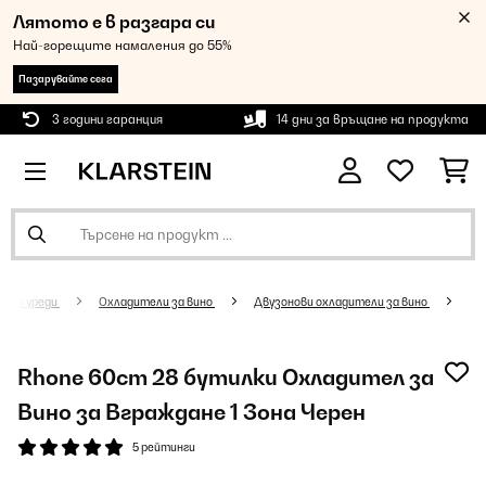
Лятото е в разгара си
Най-горещите намаления до 55%
Пазарувайте сега
3 години гаранция
14 дни за връщане на продукта
нски уреди
Oхладители за вино
Двузонови охладители за вино
Rhone 60cm 28 бутилки Охладител за
Вино за Вграждане 1 Зона Черен
5 рейтинги