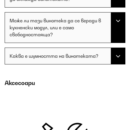
Може ли тази винотека да се вгради в
кухненски модул, или е само
свободностояща?
Каква е шумността на винотеката?
Аксесоари