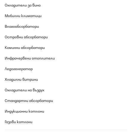
Gesellschaft, dieser Kühlschrank fügt sich nahtlos in die
Охладители за вино
Atmosphäre ein, ohne zu stören.Die Installationsanleitung war
unkompliziert, und ich konnte den Kühlschrank ohne
Мобилни климатици
professionelle Hilfe einbauen. Ich empfehle den Einbau aber
mindestens mit zwei Leuten zu machen, da er schon ein
Stückchen wiegt.
Влагоабсорбатори
Amazon-Benutzer
Островни абсорбатори
Превод
Коминни абсорбатори
Инфрачервени отоплители
Ледогенератор
Хладилни витрини
Охладители на въздух
Стандартни абсорбатори
Индукционни котлони
Газови котлони