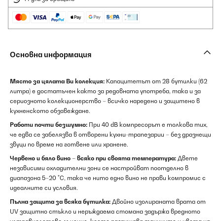
Основна информация
Място за цялата Ви колекция:
Капацитетът от 28 бутилки (62
литра) е достатъчен както за редовната употреба, така и за
сериозното колекционерство – всичко наредено и защитено в
кухненското обзавеждане.
Работи почти безшумно:
При 40 dB компресорът е толкова тих,
че едва се забелязва в отворени кухни-трапезарии – без дразнещи
звуци по време на готвене или хранене.
Червено и бяло вино – всяко при своята температура:
Двете
независими охладителни зони се настройват поотделно в
диапазона 5–20 °C, така че нито едно вино не прави компромис с
идеалните си условия.
Пълна защита за всяка бутилка:
Двойно изолираната врата от
UV защитно стъкло и неръждаема стомана задържа вредното