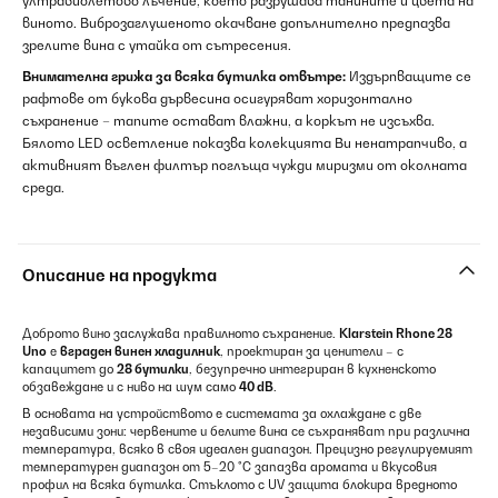
ултравиолетово лъчение, което разрушава танините и цвета на
виното. Виброзаглушеното окачване допълнително предпазва
зрелите вина с утайка от сътресения.
Внимателна грижа за всяка бутилка отвътре:
Издърпващите се
рафтове от букова дървесина осигуряват хоризонтално
съхранение – тапите остават влажни, а коркът не изсъхва.
Бялото LED осветление показва колекцията Ви ненатрапчиво, а
активният въглен филтър поглъща чужди миризми от околната
среда.
Описание на продукта
Доброто вино заслужава правилното съхранение.
Klarstein Rhone 28
Uno
е
вграден винен хладилник
, проектиран за ценители – с
капацитет до
28 бутилки
, безупречно интегриран в кухненското
обзавеждане и с ниво на шум само
40 dB
.
В основата на устройството е системата за охлаждане с две
независими зони: червените и белите вина се съхраняват при различна
температура, всяко в своя идеален диапазон. Прецизно регулируемият
температурен диапазон от 5–20 °C запазва аромата и вкусовия
профил на всяка бутилка. Стъклото с UV защита блокира вредното