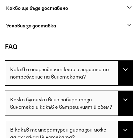
Какво ще бъде доставено
Условия за доставка
FAQ
Какъв е енергийният клас и годишното
потребление на винотеката?
Колко бутилки вино побира тази
винотека и какъв е вътрешният ѝ обем?
В какъв температурен диапазон може
да охлажда винотеката?