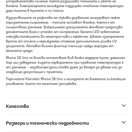
ултравиолетово лъчение, което разрушава танините и цвета на
виното. Компресорното охлаждане поддържа стабилна температура
дори когато в кухнята е по-топло.
Издърпващите се рафтове от букова дървесина осигуряват нежно
хоризонтално съхранение – тапите остават влажни, което е от
съществено значение. Вибрационно заглушеното окачване предпазва
деликатните вина с утайка от сътресения. Бялото LED осветление
показва колекцията Ви ненатрапчиво и ефектно. Двойно изолираната
врата от стъкло и неръждаема стомана допълнително усилва UV
защитата. Активен въглен филтър поглъща чужди миризми от
околната среда.
Rhone 28 Uno се вписва естествено във всяка модерна кухня, домашен
бар или заведение, където сервирането при правилна температура е
от значение – независимо дали става дума за вечеря за двама или за
следваща дегустация с приятели.
Поръчайте Klarstein Rhone 28 Uno и осигурете на винената си колекция
условията, които тя наистина заслужава.
Качества
Размери и технически подробности