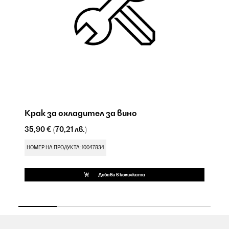
Крак за охладител за вино
П
35,90 €
(70,21 лв.)
17
НОМЕР НА ПРОДУКТА: 10047834
НО
Добави в количката