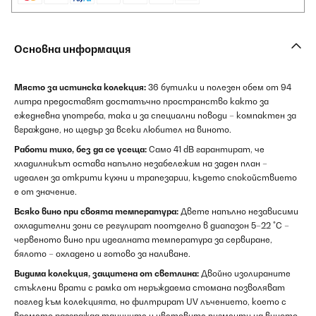
Основна информация
Място за истинска колекция:
36 бутилки и полезен обем от 94
литра предоставят достатъчно пространство както за
ежедневна употреба, така и за специални поводи – компактен за
вграждане, но щедър за всеки любител на виното.
Работи тихо, без да се усеща:
Само 41 dB гарантират, че
хладилникът остава напълно незабележим на заден план –
идеален за открити кухни и трапезарии, където спокойствието
е от значение.
Всяко вино при своята температура:
Двете напълно независими
охладителни зони се регулират поотделно в диапазон 5–22 °C –
червеното вино при идеалната температура за сервиране,
бялото – охладено и готово за наливане.
Видима колекция, защитена от светлина:
Двойно изолираните
стъклени врати с рамка от неръждаема стомана позволяват
поглед към колекцията, но филтрират UV лъчението, което с
времето разгражда танините и цветовите пигменти на виното.