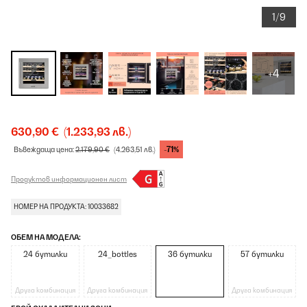
1/9
+4
630,90 €
(1.233,93 лв.)
-71%
Въвеждаща цена:
2.179,90 €
(4.263,51 лв.)
Продуктов информационен лист
НОМЕР НА ПРОДУКТА: 10033682
ОБЕМ НА МОДЕЛА:
24 бутилки
24_bottles
36 бутилки
57 бутилки
Друга комбинация
Друга комбинация
Друга комбинация