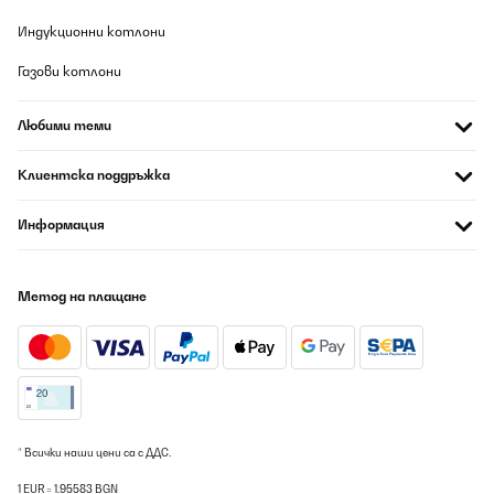
Превод
Индукционни котлони
ПОТВЪРДЕН ПРЕГЛЕД
Газови котлони
07/08/2026
Любими теми
Muito bom
Клиентска поддръжка
Usuário da Amazon
Превод
Информация
ПОТВЪРДЕН ПРЕГЛЕД
07/08/2026
Метод на плащане
Cave à vin encastrable, format idéal pour installer dans une
cuisine
Utilisateur d'Amazon
Превод
* Всички наши цени са с ДДС.
ПОТВЪРДЕН ПРЕГЛЕД
1 EUR = 1.95583 BGN