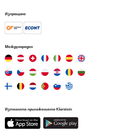
07/08/2026
Muy silenciosa
Изпращане
Usuario/a de amazon
Превод
Международен
ПОТВЪРДЕН ПРЕГЛЕД
07/08/2026
Marca non molto conosciuta (l’ho comprato per il prezzo ottimo
rispetto alla concorrenza) la possiedo da un bel pò e funziona
egregiamente ed è anche molto silenziosa. Non si presta a
bottiglia molti grandi ma quelle comuni ci entrano
tranquillamente. Lo consiglio.
Utente Amazon
Превод
Изтеглете приложението Klarstein
ПОТВЪРДЕН ПРЕГЛЕД
07/08/2026