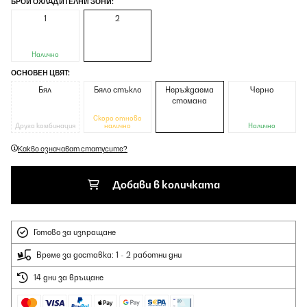
БРОЙ ОХЛАДИТЕЛНИ ЗОНИ:
1
2
Налично
ОСНОВЕН ЦВЯТ:
Бял
Бяло стъкло
Неръждаема
Черно
стомана
Скоро отново
Друга комбинация
налично
Налично
Какво означават статусите?
Добави в количката
Готово за изпращане
Време за доставка: 1 - 2 работни дни
14 дни за връщане