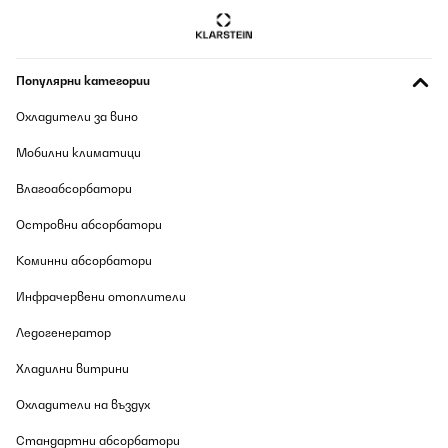
Bin zufrieden. Macht jedoch bereits ziemlich viel mehr lärm. Das
wäre sehr störend wenn er bei uns nicht im Keller wäre.
Amazon-Benutzer
Популярни категории
Превод
Охладители за вино
ПОТВЪРДЕН ПРЕГЛЕД
Мобилни климатици
07/08/2026
Влагоабсорбатори
Super stylisch super Qualität
Островни абсорбатори
Amazon-Benutzer
Коминни абсорбатори
Превод
Инфрачервени отоплители
ПОТВЪРДЕН ПРЕГЛЕД
Ледогенератор
07/08/2026
Хладилни витрини
Edles Teil, ein optischer hingucker.
Охладители на въздух
Amazon-Benutzer
Стандартни абсорбатори