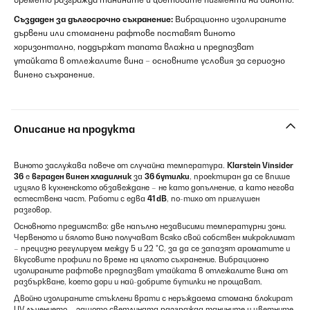
Създаден за дългосрочно съхранение:
Вибрационно изолираните
дървени или стоманени рафтове поставят виното
хоризонтално, поддържат тапата влажна и предпазват
утайката в отлежалите вина – основните условия за сериозно
винено съхранение.
Описание на продукта
Виното заслужава повече от случайна температура.
Klarstein Vinsider
36
е
вграден винен хладилник
за
36 бутилки
, проектиран да се впише
изцяло в кухненското обзавеждане – не като допълнение, а като негова
естествена част. Работи с едва
41 dB
, по-тихо от приглушен
разговор.
Основното предимство: две напълно независими температурни зони.
Червеното и бялото вино получават всяко свой собствен микроклимат
– прецизно регулируем между 5 и 22 °C, за да се запазят ароматите и
вкусовите профили по време на цялото съхранение. Вибрационно
изолираните рафтове предпазват утайката в отлежалите вина от
разбъркване, което дори и най-добрите бутилки не прощават.
Двойно изолираните стъклени врати с неръждаема стомана блокират
UV лъчението – защото светлината разгражда танините и цветните