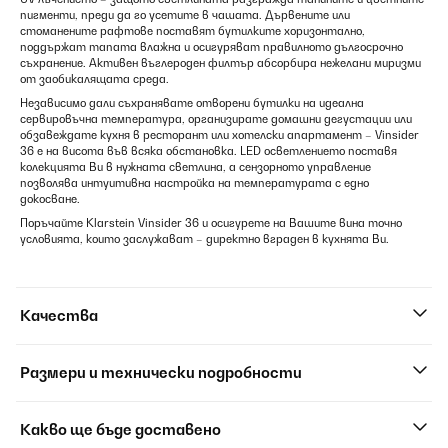
пигменти, преди да го усетите в чашата. Дървените или
стоманените рафтове поставят бутилките хоризонтално,
поддържат тапата влажна и осигуряват правилното дългосрочно
съхранение. Активен въглероден филтър абсорбира нежелани миризми
от заобикалящата среда.
Независимо дали съхранявате отворени бутилки на идеална
сервировъчна температура, организирате домашни дегустации или
обзавеждате кухня в ресторант или хотелски апартамент – Vinsider
36 е на висота във всяка обстановка. LED осветлението поставя
колекцията Ви в нужната светлина, а сензорното управление
позволява интуитивна настройка на температурата с едно
докосване.
Поръчайте Klarstein Vinsider 36 и осигурете на Вашите вина точно
условията, които заслужават – директно вграден в кухнята Ви.
Качества
Размери и технически подробности
Какво ще бъде доставено