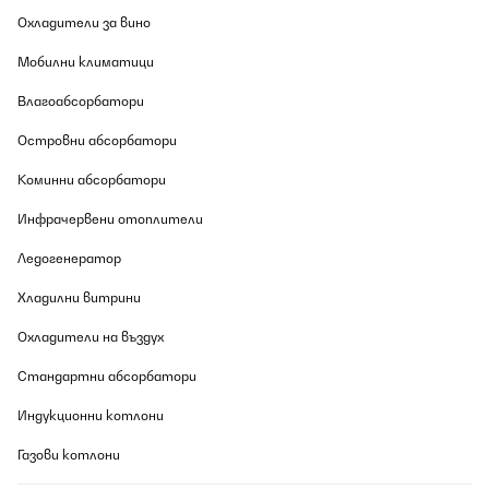
Охладители за вино
Мобилни климатици
Влагоабсорбатори
Островни абсорбатори
Коминни абсорбатори
Инфрачервени отоплители
Ледогенератор
Хладилни витрини
Охладители на въздух
Стандартни абсорбатори
Индукционни котлони
Газови котлони