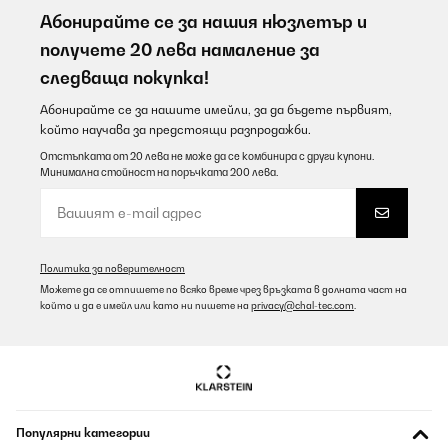
Абонирайте се за нашия нюзлетър и
получете 20 лева намаление за
следваща покупка!
Абонирайте се за нашите имейли, за да бъдете първият,
който научава за предстоящи разпродажби.
Отстъпката от 20 лева не може да се комбинира с други купони.
Минимална стойност на поръчката 200 лева.
Политика за поверителност
Можете да се отпишете по всяко време чрез връзката в долната част на
който и да е имейл или като ни пишете на
privacy@chal-tec.com
.
Популярни категории