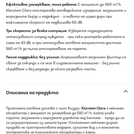
Ефективно засмукване, тиха работа:
С мощност до 590 m³/h
Klarstein Clara отстранява готварските изпарения, мазнините и
миризмите бързо и надеждно – а нивото на шума дори при
максимална скорост не надвишава 66 dB.
Три скорости за всяка ситуация:
Изберете подходящата
интензивност според нуждата – при лека употреба работата е
само на 42 dB, а при интензивно готвене мощността достига
590 m³/h за пълно отстраняване на парата.
Лесна поддръжка, без усилие:
Алуминиевият мазнинен филтър се
сваля за секунди и се мие в съдомиялната машина – без ръчно
скрубване и без разходи за скъпи резервни части.
Описание на продукта
Приятното готвене започва с чист въздух.
Klarstein Clara
е наклонен
абсорбатор с мощност на засмукване до 590 m³/h, който улавя
парата, мазнините и миризмите директно над котлона – преди да са
се разпространили из цялата кухня. Стъкленият наклонен дизайн
придава на пространството модерен, изчистен вид и е елегантна
алтернатива на класическите абсорбатори с комин.