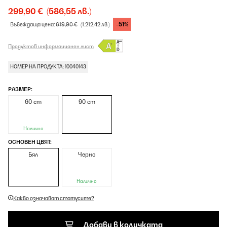
299,90 €
(586,55 лв.)
-51%
Въвеждаща цена:
619,90 €
(1.212,42 лв.)
Продуктов информационен лист
НОМЕР НА ПРОДУКТА: 10040143
РАЗМЕР:
60 cm
90 cm
Налично
ОСНОВЕН ЦВЯТ:
Бял
Черно
Налично
Какво означават статусите?
Добави в количката