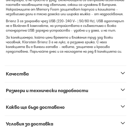
интериора, а не просто в уред. Включващото се вътрешно осветление
поставя часовниците под светлина, сякаш са изложени в витрина.
Накрайниците от Memory Foam защитават корпуса и каишката –
независимо дали е тясна дамска или широка мъжка – от надрасквания.
Brienz 3 се захранва чрез USB (220–240 V~ | 50/60 Hz). USB адаптерът
не е включен в комплекта, но устройството е съвместимо с всяко
стандартно USB зарядно устройство – удобно и у дома, и на път.
За колекционера, който цени времето и вложения труд зад всеки
часовник, Klarstein Brienz 3 е не лукс, а разумна грижа. С него
колекцията Ви е винаги готова – навита, защитена и красиво
представена. Поръчайте днес и се насладете на ред в колекцията си.
Качества
Размери и технически подробности
Какво ще бъде доставено
Условия за доставка