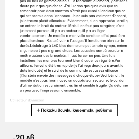
pas du bas de gamme chinois. Le fabricant, allemand, y est sans
doute pour quelque chose. J'ai lu dans quelques avis que ce
remontoir pour deux montres n'était pas aussi silencieux que ce
qui est promis dans l'annonce. Je ne suis pas vraiment d'accord,
je le trouve plutôt silencieux. Evidemment, si on approche l'oreille,
on entend le bruit du moteur. Mais il ne faut pas exagérer, c'est
justement parce qu'il y a un moteur qu'il y a un léger
vombrissement. Un modèle à manivelle serait en effet peut-être
plus silencieux ! Reste à voir à l'usage s'il fonctionne bien sur le
durée.L'éclairage à LED bleu donne une petite note sympa, même
si ça ne sert pas à grand chose. Les coussins sont à peu dur à
mettre autour des bracelets, il faut forcer un peu. Une fois
installées, les montres tournent bien à cadence régulière.Par
ailleurs, l'envoi a été très rapide (je l'ai reçu deux jours avant la
date indiquée) et le suivi de la commande est assez efficace
(Klarstein envoie des messages à chaque étape).Seul bémol : le
modèle n'est pas fourni avec un adaptateur secteur et le cordon
d'alimentation est vraiment très fin et semble fragile. Ça détonne
un peu avec l'impression d'ensemble.
Utilisateur d'Amazon
Покажи всички клиентски ревюта
Превод
ПОТВЪРДЕН ПРЕГЛЕД
07/08/2026
-20 лв.