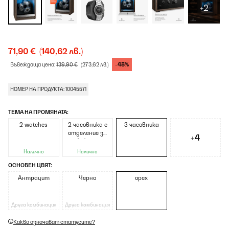
+2
71,90 €
(140,62 лв.)
-48%
Въвеждаща цена:
139,90 €
(273,62 лв.)
НОМЕР НА ПРОДУКТА: 10045571
ТЕМА НА ПРОМЯНАТА:
2 watches
2 часовника с
3 часовника
отделение за
+4
бижута
Налично
Налично
ОСНОВЕН ЦВЯТ:
Антрацит
Черно
орех
Друга комбинация
Друга комбинация
Какво означават статусите?