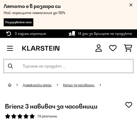
Лятото е в разгара си
Най-горещите намаления до 55%
Пазарувайте сега
3 години гаранция
14 дни за връщане на продукта
Домакински уреди
Кутии за часовници
Brienz 3 навивач за часовници
76 рейтинги