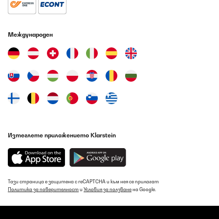
Amazon-Benutzer
Превод
Международен
ПОТВЪРДЕН ПРЕГЛЕД
07/08/2026
C’est comme sur les photos de présentation. L’alimentation, je
trouve un légère au niveau du choix de diamètre de câble.
Connecté à un chargeur de téléphone, cela semble fonctionner.
La gestion des interrupteurs à l’arrière n’est pas très commode.
Un peu petits. Prévoir de l’espace, c’est un boîte bien joufflue. Les
potentiomètres pour les programmes de rotation pas si aisés a
voir. Un petit mémo aurait été bien pour les différents
Изтеглете приложението Klarstein
programmes. Sinon le mode d’emploi doit être à portée de main.
Pour l’efficacité il va falloir que je laisse une montre quelques
jours sans y toucher pour vérifier si cela est valable. Très
silencieuse. Elle n’est pas près de moi lorsque je dors. Dans la
pièce principale et personne ne se plaint. Elle est jolie et bien finie
pour le prix. Cela présente bien. Oui, important la façade, la porte
Тази страница е защитена с reCAPTCHA и към нея се прилагат
est délicate à ouvrir d’une main. Un aimant peut être ?
Политика за поверителност
и
Условия за ползване
на Google.
Compléments après presque une semaine d’utilisation : charge
très bien mes montres. Et je confirme pour le silence de la
machine en rotation.