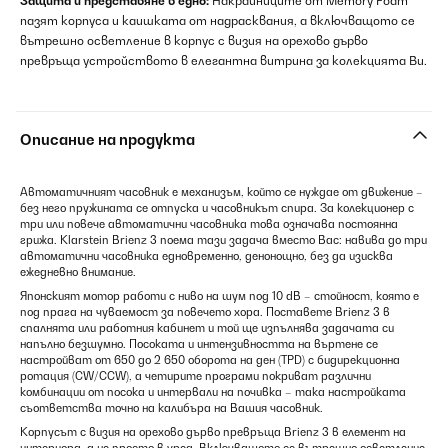
Защита и представяне в едно:
Накрайниците от Memory Foam
пазят корпуса и каишката от надрасквания, а включващото се
вътрешно осветление в корпус с визия на орехово дърво
превръща устройството в елегантна витрина за колекцията Ви.
Описание на продукта
Автоматичният часовник е механизъм, който се нуждае от движение –
без него пружината се отпуска и часовникът спира. За колекционер с
три или повече автоматични часовника това означава постоянна
грижа. Klarstein Brienz 3 поема тази задача вместо Вас: навива до три
автоматични часовника едновременно, денонощно, без да изисква
ежедневно внимание.
Японският мотор работи с ниво на шум под 10 dB – стойност, която е
под прага на чуваемост за повечето хора. Поставете Brienz 3 в
спалнята или работния кабинет и той ще изпълнява задачата си
напълно безшумно. Посоката и интензивността на въртене се
настройват от 650 до 2 650 оборота на ден (TPD) с бидирекционна
ротация (CW/CCW), а четирите програми покриват различни
комбинации от посока и интервали на почивка – така настройката
съответства точно на калибъра на Вашия часовник.
Корпусът с визия на орехово дърво превръща Brienz 3 в елемент на