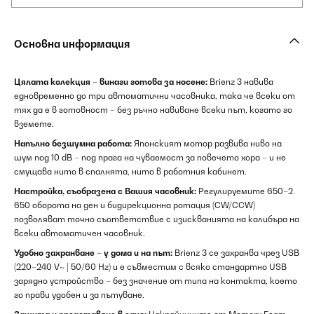
Основна информация
Цялата колекция – винаги готова за носене:
Brienz 3 навива
едновременно до три автоматични часовника, така че всеки от
тях да е в готовност – без ръчно навиване всеки път, когато го
вземете.
Напълно безшумна работа:
Японският мотор развива ниво на
шум под 10 dB – под прага на чуваемост за повечето хора – и не
смущава нито в спалнята, нито в работния кабинет.
Настройка, съобразена с Вашия часовник:
Регулируемите 650–2
650 оборота на ден и бидирекционна ротация (CW/CCW)
позволяват точно съответствие с изискванията на калибъра на
всеки автоматичен часовник.
Удобно захранване – у дома и на път:
Brienz 3 се захранва чрез USB
(220–240 V~ | 50/60 Hz) и е съвместим с всяко стандартно USB
зарядно устройство – без значение от типа на контакта, което
го прави удобен и за пътуване.